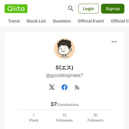
search
Login
Signup
Trend
Stock List
Question
Official Event
Official
more_horiz
S(エス)
@goodengineer7
rss_feed
37
Contributions
1
15
10
Posts
Followees
Followers