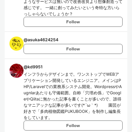
ようなサービスは無いので改善改良より想像創造って
感じです。 一緒に創ってみたいという奇特な方いら
っしゃらないでしょうか？
Follow
@
asuka4624254
Follow
@
kd9951
インフラからデザインまで。ワンストップでWEBア
プリケーション開発しているエンジニア。メインはP
HP/Laravelでの業務系システム開発。WordpressやA
ugnlarあたりも守備範囲。自称「穴埋め係」でGoogl
eやQiitaに無かった記事を書くことが多いので、誰得
なマニアックな記事が多いです(*´ω｀*) 園芸が
好きで「多肉植物図鑑PUKUBOOK」を制作し編集長
をしています。
Follow