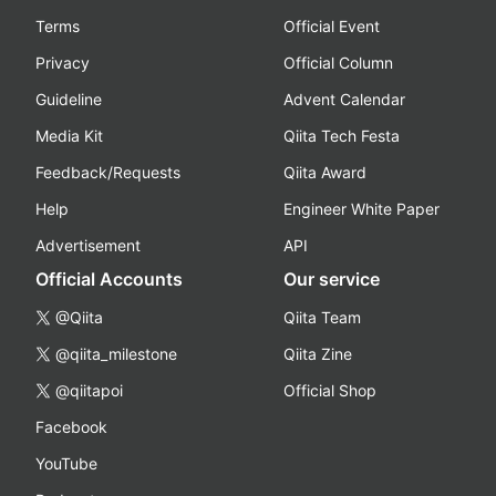
Terms
Official Event
Privacy
Official Column
Guideline
Advent Calendar
Media Kit
Qiita Tech Festa
Feedback/Requests
Qiita Award
Help
Engineer White Paper
Advertisement
API
Official Accounts
Our service
@Qiita
Qiita Team
@qiita_milestone
Qiita Zine
@qiitapoi
Official Shop
Facebook
YouTube