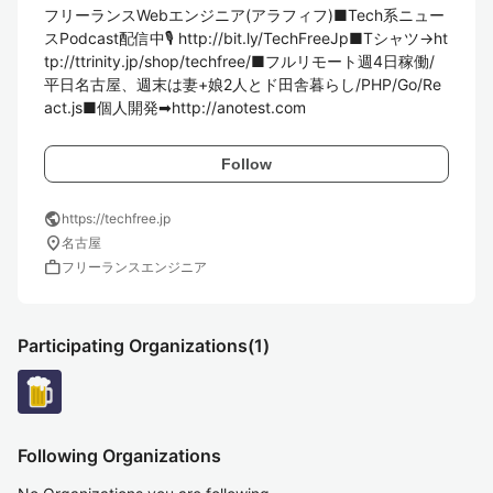
フリーランスWebエンジニア(アラフィフ)■Tech系ニュー
スPodcast配信中🎙 http://bit.ly/TechFreeJp■Tシャツ→ht
tp://ttrinity.jp/shop/techfree/■フルリモート週4日稼働/
平日名古屋、週末は妻+娘2人とド田舎暮らし/PHP/Go/Re
act.js■個人開発➡http://anotest.com
Follow
public
https://techfree.jp
location_on
名古屋
work
フリーランスエンジニア
Participating Organizations
(1)
Following Organizations