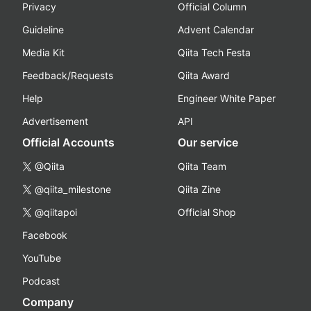
Privacy
Official Column
Guideline
Advent Calendar
Media Kit
Qiita Tech Festa
Feedback/Requests
Qiita Award
Help
Engineer White Paper
Advertisement
API
Official Accounts
Our service
@Qiita
Qiita Team
@qiita_milestone
Qiita Zine
@qiitapoi
Official Shop
Facebook
YouTube
Podcast
Company