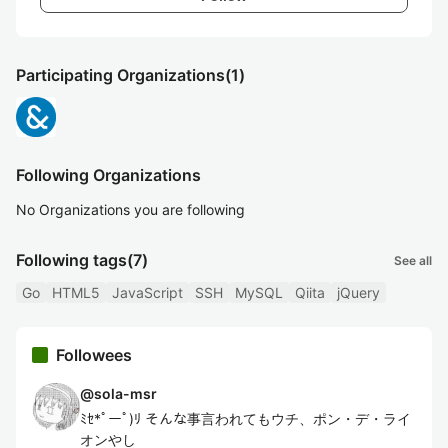
Participating Organizations
(1)
Following Organizations
No Organizations you are following
Following tags
(7)
See all
Go
HTML5
JavaScript
SSH
MySQL
Qiita
jQuery
Followees
@
sola-msr
ﾐｾ*ﾟーﾟ)ﾘ そんな事言われてもウチ、ポン・デ・ライ
オンやし