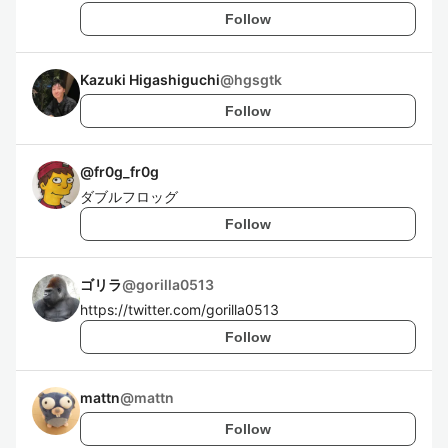
Follow
Kazuki Higashiguchi
@
hgsgtk
Follow
@
fr0g_fr0g
ダブルフロッグ
Follow
ゴリラ
@
gorilla0513
https://twitter.com/gorilla0513
Follow
mattn
@
mattn
Follow