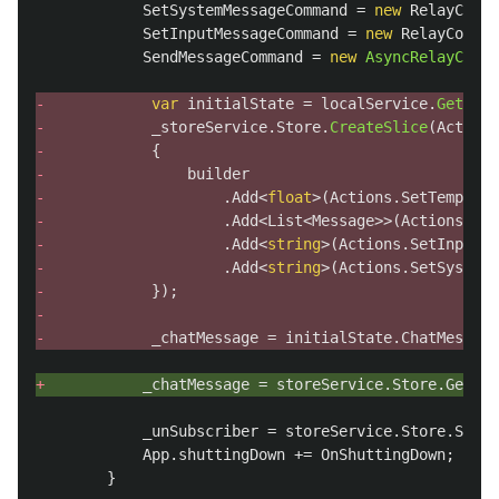
SetSystemMessageCommand
=
new
RelayComma
SetInputMessageCommand
=
new
RelayComman
SendMessageCommand
=
new
AsyncRelayComma
- 
var
initialState
=
localService
.
GetValu
- 
_storeService
.
Store
.
CreateSlice
(
Actions
- 
{
- 
builder
- 
.
Add
<
float
>(
Actions
.
SetTemperat
- 
.
Add
<
List
<
Message
>>(
Actions
.
Set
- 
.
Add
<
string
>(
Actions
.
SetInputMe
- 
.
Add
<
string
>(
Actions
.
SetSystemS
- 
});
-
- 
_chatMessage
=
initialState
.
ChatMessage
+ 
_chatMessage
=
storeService
.
Store
.
GetSta
_unSubscriber
=
storeService
.
Store
.
Subsc
App
.
shuttingDown
+=
OnShuttingDown
;
}