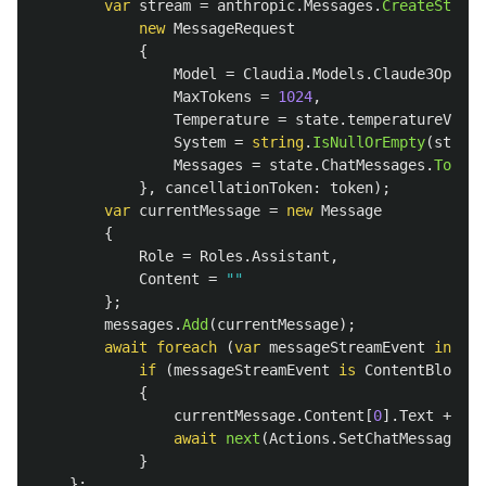
var
stream
=
anthropic
.
Messages
.
CreateStream
new
MessageRequest
{
Model
=
Claudia
.
Models
.
Claude3Opus
,
MaxTokens
=
1024
,
Temperature
=
state
.
temperatureValue
System
=
string
.
IsNullOrEmpty
(
state
.
Messages
=
state
.
ChatMessages
.
ToArra
},
cancellationToken
:
token
);
var
currentMessage
=
new
Message
{
Role
=
Roles
.
Assistant
,
Content
=
""
};
messages
.
Add
(
currentMessage
);
await
foreach
(
var
messageStreamEvent
in
str
if
(
messageStreamEvent
is
ContentBlockDe
{
currentMessage
.
Content
[
0
].
Text
+=
co
await
next
(
Actions
.
SetChatMessageAct
}
};