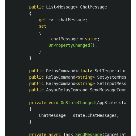
public
List
<
Message
>
ChatMessage
{
get
=>
_chatMessage
;
set
{
_chatMessage
=
value
;
OnPropertyChanged
();
}
}
public
RelayCommand
<
float
>
SetTemperatureCom
public
RelayCommand
<
string
>
SetSystemMessage
public
RelayCommand
<
string
>
SetInputMessageC
public
AsyncRelayCommand
SendMessageCommand
private
void
OnStateChanged
(
AppState
state
)
{
ChatMessage
=
state
.
ChatMessages
;
}
private
async
Task
SendMessage
(
CancellationT