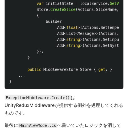
var
initialState
=
localService
.
GetValue
Store
.
CreateSlice
(
Actions
.
SliceName
,
ini
{
builder
.
Add
<
float
>(
Actions
.
SetTemperatu
.
Add
<
List
<
Message
>>(
Actions
.
SetC
.
Add
<
string
>(
Actions
.
SetInputMes
.
Add
<
string
>(
Actions
.
SetSystemSt
});
}
public
MiddlewareStore
Store
{
get
;
}
...
}
は
ExceptionMiddleware.Create()
UnityReduxMiddlewareが提供する例外を処理してくれる
ものです。
最後に
へ書いていたロジックを消して
MainViewModel.cs