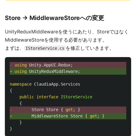
Store → MiddlewareStoreへの変更
UnityReduxMiddlewareを使うにあたり、Storeではなく
MiddlewareStoreを使用する必要があります。
まずは、
を修正していきます。
IStoreService.cs
- 
using
Unity.AppUI.Redux
;
+ 
using
UnityReduxMiddleware
;
namespace
ClaudiaApp.Services
{
public
interface
IStoreService
{
- 
Store
Store
{
get
;
}
+ 
MiddlewareStore
Store
{
get
;
}
}
}