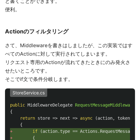
と書くことができます。
便利。
Actionのフィルタリング
さて、Middlewareを書きはしましたが、この実装ではす
べてのActionに対して実行されてしまいます。
リクエスト専用のActionが流れてきたときにのみ発火さ
せたいところです。
そこでif文で条件分岐します。
StoreService.cs
public
MiddlewareDelegate
RequestMessageMiddleware
()
{
return
store
=>
next
=>
async
(
action
,
token
)
=>
{
+ 
if
(
action
.
type
==
Actions
.
RequestMessage
)
+ 
{