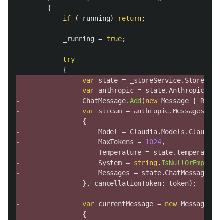
{
if
(
_running
)
return
;
_running
=
true
;
try
{
- 
var
state
=
_storeService
.
Store
.
Get
- 
var
anthropic
=
state
.
Anthropic
;
- 
ChatMessage
.
Add
(
new
Message
{
Role
- 
var
stream
=
anthropic
.
Messages
.
Cre
- 
{
- 
Model
=
Claudia
.
Models
.
Claude3O
- 
MaxTokens
=
1024
,
- 
Temperature
=
state
.
temperature
- 
System
=
string
.
IsNullOrEmpty
(
s
- 
Messages
=
state
.
ChatMessages
.
T
- 
},
cancellationToken
:
token
);
-
- 
var
currentMessage
=
new
Message
- 
{