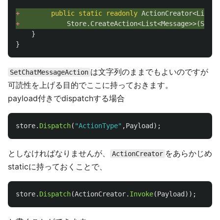
+ 
public
static
readonly
ActionCreator
<
List
<
M
+ 
Store
.
CreateAction
<
List
<
Message
>>(
SetCh
}
}
は文字列のままでもよいのですが
SetChatMessageAction
可読性を上げる目的でここに持っておきます。
payload付きでdispatchする場合
store
.
Dispatch
(
"ActionType"
,
Payload
);
としなければなりませんが、
をあらかじめ
ActionCreator
staticに持っておくことで、
store
.
Dispatch
(
ActionCreator
.
Invoke
(
Payload
));