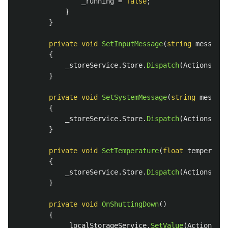
_running
=
false
;
}
}
private
void
SetInputMessage
(
string
message
)
{
_storeService
.
Store
.
Dispatch
(
Actions
.
Set
}
private
void
SetSystemMessage
(
string
message
{
_storeService
.
Store
.
Dispatch
(
Actions
.
Set
}
private
void
SetTemperature
(
float
temperatur
{
_storeService
.
Store
.
Dispatch
(
Actions
.
Set
}
private
void
OnShuttingDown
()
{
_localStorageService
.
SetValue
(
Actions
.
Sl