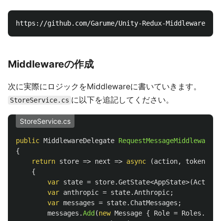
Middlewareの作成
次に実際にロジックをMiddlewareに書いていきます。
に以下を追記してください。
StoreService.cs
StoreService.cs
public
MiddlewareDelegate
RequestMessageMiddleware
()
{
return
store
=>
next
=>
async
(
action
,
token
)
=>
{
var
state
=
store
.
GetState
<
AppState
>(
Actions
var
anthropic
=
state
.
Anthropic
;
var
messages
=
state
.
ChatMessages
;
messages
.
Add
(
new
Message
{
Role
=
Roles
.
User