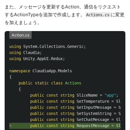
また、メッセージを更新するAction、通信をリクエスト
するActionTypeを追加で作成します。
に変更
Actions.cs
を加えましょう。
Action.cs
using
System.Collections.Generic
;
using
Claudia
;
using
Unity.AppUI.Redux
;
namespace
ClaudiaApp.Models
{
public
static
class
Actions
{
public
const
string
SliceName
=
"app"
;
public
const
string
SetTemperature
=
SliceN
public
const
string
SetInputMessage
=
Slice
public
const
string
SetSystemString
=
Slice
public
const
string
SetChatMessage
=
SliceN
+ 
public
const
string
RequestMessage
=
SliceN