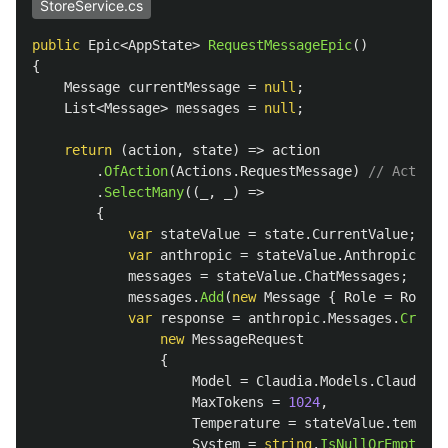
StoreService.cs
public
Epic
<
AppState
>
RequestMessageEpic
()
{
Message
currentMessage
=
null
;
List
<
Message
>
messages
=
null
;
return
(
action
,
state
)
=>
action
.
OfAction
(
Actions
.
RequestMessage
)
// Actio
.
SelectMany
((
_
,
_
)
=>
{
var
stateValue
=
state
.
CurrentValue
;
var
anthropic
=
stateValue
.
Anthropic
;
messages
=
stateValue
.
ChatMessages
;
messages
.
Add
(
new
Message
{
Role
=
Roles
.
var
response
=
anthropic
.
Messages
.
Create
new
MessageRequest
{
Model
=
Claudia
.
Models
.
Claude3Op
MaxTokens
=
1024
,
Temperature
=
stateValue
.
tempera
System
=
string
.
IsNullOrEmpty
(
st