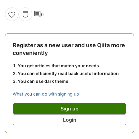
comment
0
Register as a new user and use Qiita more
conveniently
You get articles that match your needs
You can efficiently read back useful information
You can use dark theme
What you can do with signing up
Sign up
Login