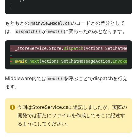
}
もともとの
のコードとの差分として
MainViewModel.cs
は、
が
に変わったのみとなります。
dispatch()
next()
- 
_storeService
.
Store
.
Dispatch
(
Actions
.
SetChatMessag
↓
+ 
await
next
(
Actions
.
SetChatMessageAction
.
Invoke
(
mes
Middleware内では
を呼ぶことでdispatchを行え
next()
ます。
今回はStoreService.csに追記しましたが、実際の
開発では新たにファイルを作成してそこに記述す
るようにしてください。