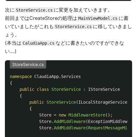
次に
に変更を加えていきます。
StoreService.cs
前回まではCreateStoreの処理は
に書
MainViewModel.cs
いていましたがこれも
に移していきまし
StoreService.cs
ょう。
(本当は
などに書きたいのですができな
CaludiaApp.cs
い....)
StoreService.cs
namespace
ClaudiaApp.Services
{
public
class
StoreService
:
IStoreService
{
public
StoreService
(
ILocalStorageService
loc
{
Store
=
new
MiddlewareStore
();
Store
.
AddMiddleware
(
ExceptionMiddleware
.
Store
.
AddMiddleware
(
RequestMessageMiddle