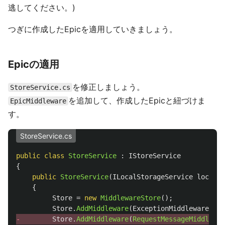
逃してください。)
つぎに作成したEpicを適用していきましょう。
Epicの適用
を修正しましょう。
StoreService.cs
を追加して、作成したEpicと紐づけま
EpicMiddleware
す。
StoreService.cs
public
class
StoreService
:
IStoreService
{
public
StoreService
(
ILocalStorageService
localSe
{
Store
=
new
MiddlewareStore
();
Store
.
AddMiddleware
(
ExceptionMiddleware
.
Cre
- 
Store
.
AddMiddleware
(
RequestMessageMiddlewar