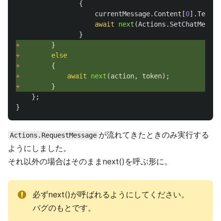
{
currentMessage
.
Content
[
0
].
Text
+
await
next
(
Actions
.
SetChatMessag
}
+ 
}
+ 
else
+ 
{
+ 
await
next
(
action
,
token
);
+ 
}
};
}
が流れてきたときのみ実行する
Actions.RequestMessage
ようにしました。
それ以外の場合はそのままnext()を呼ぶ形に。
必ずnext()が呼ばれるようにしてください。
バグのもとです。