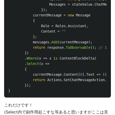
Messages
=
stateValue
.
ChatMessag
});
currentMessage
=
new
Message
{
Role
=
Roles
.
Assistant
,
Content
=
""
};
messages
.
Add
(
currentMessage
);
return
response
.
ToObservable
();
// IAsy
})
.
Where
(
x
=>
x
is
ContentBlockDelta
)
.
Select
(
x
=>
{
currentMessage
.
Content
[
0
].
Text
+=
((
Cont
return
Actions
.
SetChatMessageAction
.
Invo
});
}
これだけです！
(Select内で副作用起こすな等あると思いますがここは見