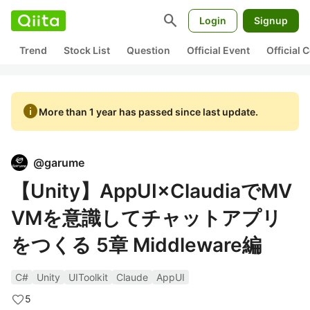
search
Login
Signup
Trend
Stock List
Question
Official Event
Official
info
More than 1 year has passed since last update.
@
garume
【Unity】AppUI×ClaudiaでMV
VMを意識してチャットアプリ
をつくる 5章 Middleware編
C#
Unity
UIToolkit
Claude
AppUI
5