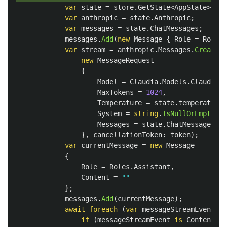
var
state
=
store
.
GetState
<
AppState
>(
Act
var
anthropic
=
state
.
Anthropic
;
var
messages
=
state
.
ChatMessages
;
messages
.
Add
(
new
Message
{
Role
=
Roles
.
var
stream
=
anthropic
.
Messages
.
CreateSt
new
MessageRequest
{
Model
=
Claudia
.
Models
.
Claude3Op
MaxTokens
=
1024
,
Temperature
=
state
.
temperatureV
System
=
string
.
IsNullOrEmpty
(
st
Messages
=
state
.
ChatMessages
.
To
},
cancellationToken
:
token
);
var
currentMessage
=
new
Message
{
Role
=
Roles
.
Assistant
,
Content
=
""
};
messages
.
Add
(
currentMessage
);
await
foreach
(
var
messageStreamEvent
in
if
(
messageStreamEvent
is
ContentBlo