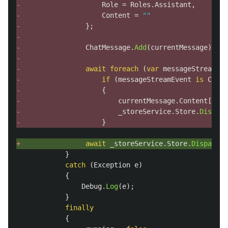
- 
Role
=
Roles
.
Assistant
,
- 
Content
=
""
- 
};
-
- 
ChatMessage
.
Add
(
currentMessage
);
-
- 
await
foreach
(
var
messageStreamEve
- 
if
(
messageStreamEvent
is
Conte
- 
{
- 
currentMessage
.
Content
[
0
].
T
- 
_storeService
.
Store
.
Dispatc
- 
}
+ 
await
_storeService
.
Store
.
DispatchA
}
catch
(
Exception
e
)
{
Debug
.
Log
(
e
);
}
finally
{