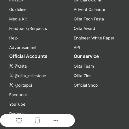
Guideline
Advent Calendar
Media Kit
Qiita Tech Festa
Feedback/Requests
Qiita Award
Help
Engineer White Paper
Advertisement
API
Official Accounts
Our service
@Qiita
Qiita Team
@qiita_milestone
Qiita Zine
@qiitapoi
Official Shop
Facebook
YouTube
Podcast
more_horiz
Company