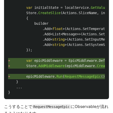
var
initialState
=
localService
.
GetValue
(
Ac
Store
.
CreateSlice
(
Actions
.
SliceName
,
initia
{
builder
.
Add
<
float
>(
Actions
.
SetTemperature
,
.
Add
<
List
<
Message
>>(
Actions
.
SetChat
.
Add
<
string
>(
Actions
.
SetInputMessag
.
Add
<
string
>(
Actions
.
SetSystemStrin
});
+ 
var
epicMiddleware
=
EpicMiddleware
.
Default
+ 
Store
.
AddMiddleware
(
epicMiddleware
.
Create
()
+ 
epicMiddleware
.
Run
(
RequestMessageEpic
());
}
...
}
こうすることで
にObservableが流れ
RequestMessageEpic