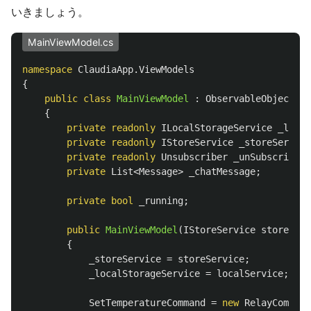
いきましょう。
MainViewModel.cs
namespace
ClaudiaApp.ViewModels
{
public
class
MainViewModel
:
ObservableObject
,
I
{
private
readonly
ILocalStorageService
_local
private
readonly
IStoreService
_storeService
private
readonly
Unsubscriber
_unSubscriber
;
private
List
<
Message
>
_chatMessage
;
private
bool
_running
;
public
MainViewModel
(
IStoreService
storeServ
{
_storeService
=
storeService
;
_localStorageService
=
localService
;
SetTemperatureCommand
=
new
RelayCommand