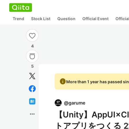
Trend
Stock List
Question
Official Event
Offici
4
5
info
More than 1 year has passed sin
@
garume
【Unity】AppUI
more_horiz
トアプリをつくる 2章