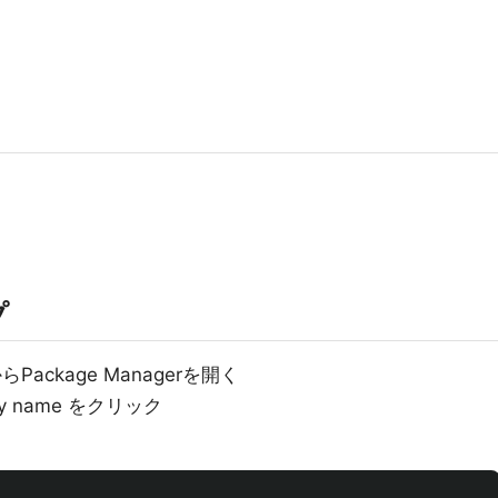
プ
rからPackage Managerを開く
 by name をクリック