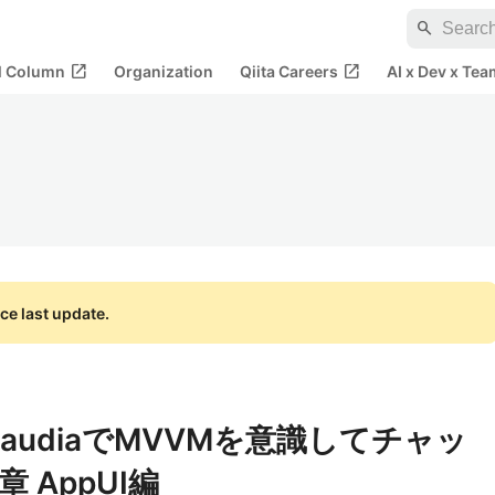
search
open_in_new
open_in_new
al Column
Organization
Qiita Careers
AI x Dev x Tea
ce last update.
×ClaudiaでMVVMを意識してチャッ
 AppUI編