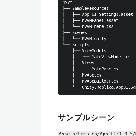
MVVM

├── SampleResources

│   ├── App UI Settings.asset

│   ├── MVVMPanel.asset

│   └── MVVMTheme.tss

├── Scenes

│   └── MVVM.unity

└── Scripts

    ├── ViewModels

    │   └── MainViewModel.cs

    ├── Views

    │   └── MainPage.cs

    ├── MyApp.cs

    ├── MyAppBuilder.cs

サンプルシーン
Assets/Samples/App UI/1.0.5/