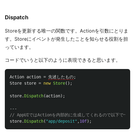
Dispatch
Storeを更新する唯一の関数です。Actionを引数にとりま
す。Storeにイベントが発生したことを知らせる役割を担
っています。
コードでいうと以下のように表現できると思います。
Action
action
=
先述したもの
;
Store
store
=
new
Store
();
store
.
Dispatch
(
action
);
---
// AppUIではActionを内部的に生成してくれるので以下で十分
store
.
Dispatch
(
"app/deposit"
,
10f
);