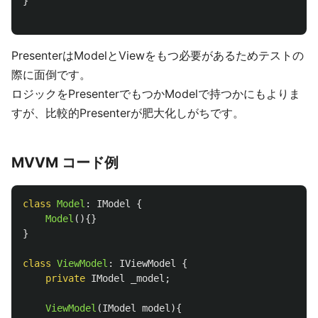
}
PresenterはModelとViewをもつ必要があるためテストの
際に面倒です。
ロジックをPresenterでもつかModelで持つかにもよりま
すが、比較的Presenterが肥大化しがちです。
MVVM コード例
class
Model
:
IModel
{
Model
(){}
}
class
ViewModel
:
IViewModel
{
private
IModel
_model
;
ViewModel
(
IModel
model
){