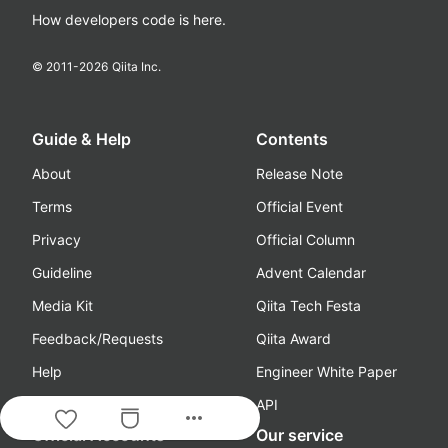
How developers code is here.
© 2011-
2026
Qiita Inc.
Guide & Help
Contents
About
Release Note
Terms
Official Event
Privacy
Official Column
Guideline
Advent Calendar
Media Kit
Qiita Tech Festa
Feedback/Requests
Qiita Award
Help
Engineer White Paper
Advertisement
API
more_horiz
Official Accounts
Our service