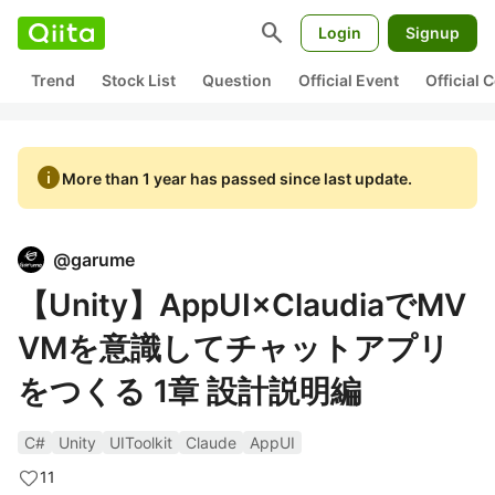
search
Login
Signup
Trend
Stock List
Question
Official Event
Official
info
More than 1 year has passed since last update.
@
garume
【Unity】AppUI×ClaudiaでMV
VMを意識してチャットアプリ
をつくる 1章 設計説明編
C#
Unity
UIToolkit
Claude
AppUI
11