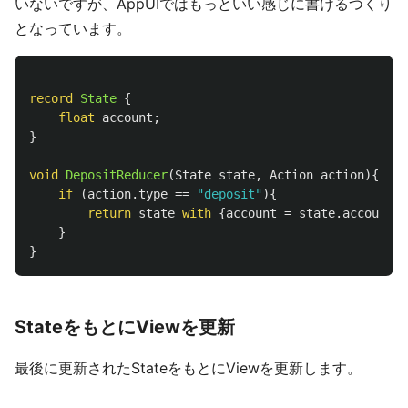
いないですが、AppUIではもっといい感じに書けるつくり
となっています。
record
State
{
float
account
;
}
void
DepositReducer
(
State
state
,
Action
action
){
if
(
action
.
type
==
"deposit"
){
return
state
with
{
account
=
state
.
account
-
}
}
StateをもとにViewを更新
最後に更新されたStateをもとにViewを更新します。