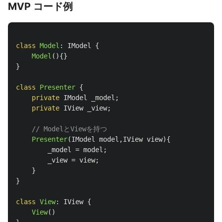
MVP コード例
class
Model
:
IModel
{
Model
(){}
}
class
Presenter
{
private
IModel
_model
;
private
IView
_view
;
// ModelとViewを持つ
Presenter
(
IModel
model
,
IView
view
){
_model
=
model
;
_view
=
view
;
}
}
class
View
:
IView
{
View
()