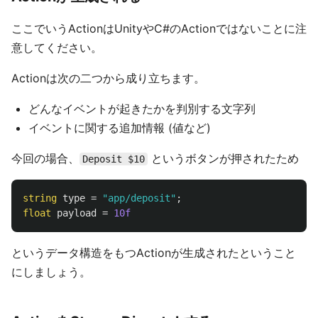
ここでいうActionはUnityやC#のActionではないことに注
意してください。
Actionは次の二つから成り立ちます。
どんなイベントが起きたかを判別する文字列
イベントに関する追加情報 (値など)
今回の場合、
というボタンが押されたため
Deposit $10
string
type
=
"app/deposit"
;
float
payload
=
10f
というデータ構造をもつActionが生成されたということ
にしましょう。