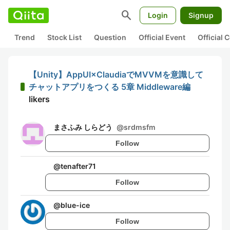
search
Login
Signup
Trend
Stock List
Question
Official Event
Official
【Unity】AppUI×ClaudiaでMVVMを意識して
チャットアプリをつくる 5章 Middleware編
likers
まさふみ しらどう
@
srdmsfm
Follow
@
tenafter71
Follow
@
blue-ice
Follow