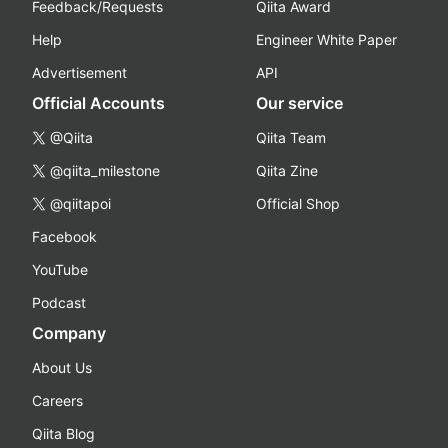
Feedback/Requests
Qiita Award
Help
Engineer White Paper
Advertisement
API
Official Accounts
Our service
@Qiita
Qiita Team
@qiita_milestone
Qiita Zine
@qiitapoi
Official Shop
Facebook
YouTube
Podcast
Company
About Us
Careers
Qiita Blog