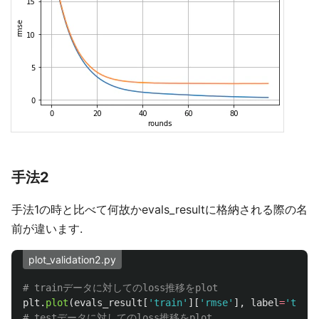
手法2
手法1の時と比べて何故かevals_resultに格納される際の名
前が違います.
plot_validation2.py
plt
.
plot
(
evals_result
[
'
train
'
][
'
rmse
'
],
label
=
'
train