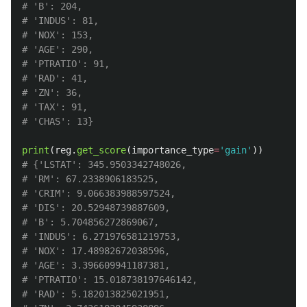
# 'B': 204,

# 'INDUS': 81,

# 'NOX': 153,

# 'AGE': 290,

# 'PTRATIO': 91,

# 'RAD': 41,

# 'ZN': 36,

# 'TAX': 91,

print
(
reg
.
get_score
(
importance_type
=
'
gain
'
))
# {'LSTAT': 345.9503342748026,

# 'RM': 67.2338906183525,

# 'CRIM': 9.066383988597524,

# 'DIS': 20.52948739887609,

# 'B': 5.704856272869067,

# 'INDUS': 6.271976581219753,

# 'NOX': 17.48982672038596,

# 'AGE': 3.396609941187381,

# 'PTRATIO': 15.018738197646142,

# 'RAD': 5.182013825021951,
