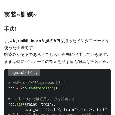
実装~訓練~
手法1
手法1は
scikit-learn互換のAPI
を持ったインタフェースを
使った手法です.
馴染みがあるであろうこちらから先に記述していきます.
まずは特にパラメータの指定をせず最も簡単な実装から.
regression1-1.py
reg
=
xgb
.
XGBRegressor
()
reg
.
fit
(
trainX
,
trainY
,
eval_set
=
[(
trainX
,
trainY
),(
testX
,
testY
)])