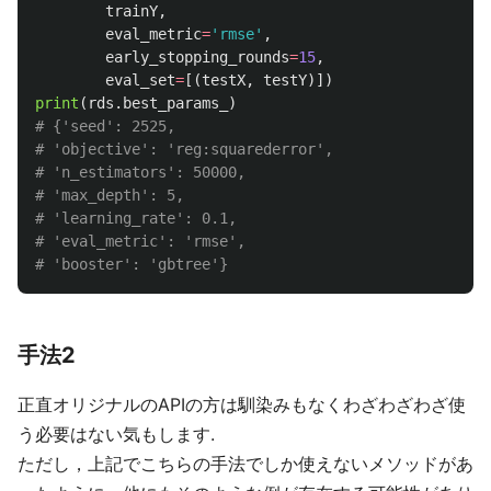
trainY
,
eval_metric
=
'
rmse
'
,
early_stopping_rounds
=
15
,
eval_set
=
[(
testX
,
testY
)])
print
(
rds
.
best_params_
)
# {'seed': 2525,

# 'objective': 'reg:squarederror',

# 'n_estimators': 50000,

# 'max_depth': 5,

# 'learning_rate': 0.1,

# 'eval_metric': 'rmse',

手法2
正直オリジナルのAPIの方は馴染みもなくわざわざわざ使
う必要はない気もします.
ただし，上記でこちらの手法でしか使えないメソッドがあ