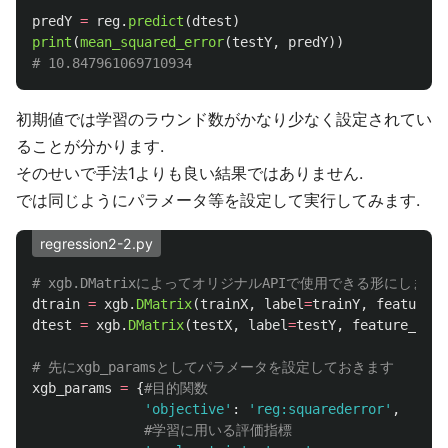
predY
=
reg
.
predict
(
dtest
)
print
(
mean_squared_error
(
testY
,
predY
))
初期値では学習のラウンド数がかなり少なく設定されてい
ることが分かります.
そのせいで手法1よりも良い結果ではありません.
では同じようにパラメータ等を設定して実行してみます.
regression2-2.py
dtrain
=
xgb
.
DMatrix
(
trainX
,
label
=
trainY
,
feature_n
dtest
=
xgb
.
DMatrix
(
testX
,
label
=
testY
,
feature_name
xgb_params
=
{
'
objective
'
:
'
reg:squarederror
'
,