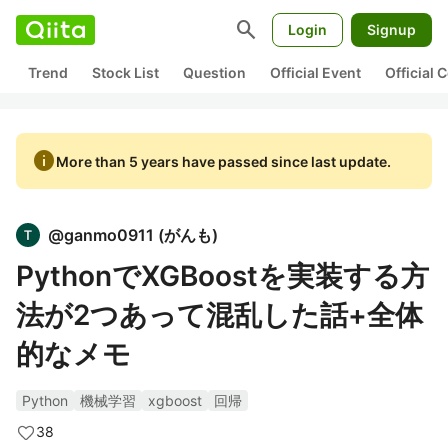
search
Login
Signup
Trend
Stock List
Question
Official Event
Official
info
More than 5 years have passed since last update.
@
ganmo0911
(
がんも
)
PythonでXGBoostを実装する方
法が2つあって混乱した話+全体
的なメモ
Python
機械学習
xgboost
回帰
38