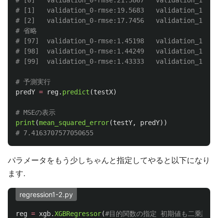
# [0]	validation_0-rmse:21.5867	validation_1-rmse:21.7497

# [1]	validation_0-rmse:19.5683	validation_1-rmse:19.7109

# [2]	validation_0-rmse:17.7456	validation_1-rmse:17.8998

# 省略

# [97]	validation_0-rmse:1.45198	validation_1-rmse:2.7243

# [98]	validation_0-rmse:1.44249	validation_1-rmse:2.72238

predY
=
reg
.
predict
(
testX
)
print
(
mean_squared_error
(
testY
,
predY
))
パラメータをもう少しちゃんと指定してやると以下になり
ます.
regression1-2.py
reg
=
xgb
.
XGBRegressor
(