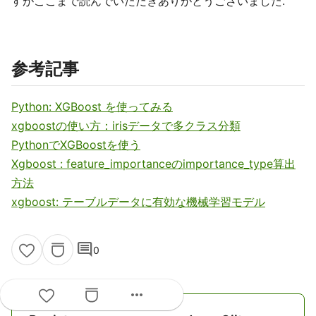
すがここまで読んでいただきありがとうございました.
参考記事
Python: XGBoost を使ってみる
xgboostの使い方：irisデータで多クラス分類
PythonでXGBoostを使う
Xgboost : feature_importanceのimportance_type算出
方法
xgboost: テーブルデータに有効な機械学習モデル
comment
0
more_horiz