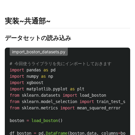
実装~共通部~
データセットの読み込み
import_boston_datasets.py
import
pandas
as
pd
import
numpy
as
np
import
xgboost
import
matplotlib.pyplot
as
plt
from
sklearn.datasets
import
load_boston
from
sklearn.model_selection
import
train_test_split
from
sklearn.metrics
import
mean_squared_error
boston
=
load_boston
()
df_boston
=
pd
.
DataFrame
(
boston
.
data
,
columns
=
boston