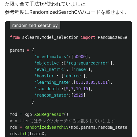
た限り全て手法1が使われていました.
参考程度にRandomizedSearchCVのコードを載せます.
randomized_search.py
from
sklearn.model_selection
import
RandomizedSearch
params
=
{
'
n_estimators
'
:[
50000
],
'
objective
'
:[
'
reg:squarederror
'
],
'
eval_metric
'
:
[
'
rmse
'
],
'
booster
'
:
[
'
gbtree
'
],
'
learning_rate
'
:[
0.1
,
0.05
,
0.01
],
'
max_depth
'
:[
5
,
7
,
10
,
15
],
'
random_state
'
:[
2525
]
}
mod
=
xgb
.
XGBRegressor
()
rds
=
RandomizedSearchCV
(
mod
,
params
,
random_state
=
252
rds
.
fit
(
trainX
,