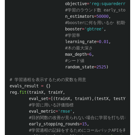
objective
=
'
reg:squarederror
'
,
n_estimators
=
50000
,
booster
=
'
gbtree
'
,
learning_rate
=
0.01
,
max_depth
=
6
,
random_state
=
2525
)
evals_result
=
{}
reg
.
fit
(
trainX
,
trainY
,
eval_set
=
[(
trainX
,
trainY
),(
testX
,
testY
)],
eval_metric
=
'
rmse
'
,
early_stopping_rounds
=
15
,