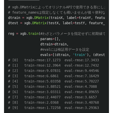
# xgb.DMatrixによってオリジナルAPIで使用できる形にします

dtrain
=
xgb
.
DMatrix
(
trainX
,
label
=
trainY
,
feature_n
dtest
=
xgb
.
DMatrix
(
testX
,
label
=
testY
,
feature_name
reg
=
xgb
.
train
(
params
=
[],
dtrain
=
dtrain
,
evals
=
[(
dtrain
,
'
train
'
),
(
dtest
,
'
e
# [0]	train-rmse:17.1273	eval-rmse:17.3433

# [1]	train-rmse:12.3964	eval-rmse:12.7432

# [2]	train-rmse:9.07831	eval-rmse:9.44546

# [3]	train-rmse:6.6861	eval-rmse:7.16429

# [4]	train-rmse:5.03358	eval-rmse:5.70227

# [5]	train-rmse:3.88521	eval-rmse:4.7088

# [6]	train-rmse:3.03311	eval-rmse:4.09655

# [7]	train-rmse:2.44077	eval-rmse:3.6657

# [8]	train-rmse:2.0368	eval-rmse:3.40768
