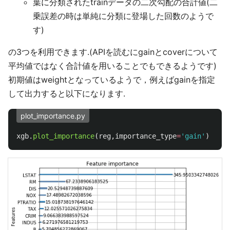
葉に分類されたtrainデータの二次勾配の合計値(二
乗誤差の時は単純に分類に登場した回数のようで
す)
の3つを利用できます.(APIを読むにgainとcoverについて
平均値ではなく合計値を用いることでもできるようです)
初期値はweightとなっているようで，例えばgainを指定
して出力すると以下になります.
plot_importance.py
xgb
.
plot_importance
(
reg
,
importance_type
=
'
gain
'
)