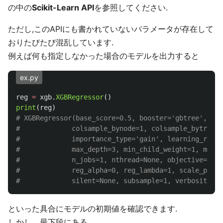
の中の
Scikit-Learn API
を参照してください.
ただし,このAPIにも書かれていないパラメータが存在して
おりたびたび混乱しています.
例えば何も指定しなかった場合のモデルを出力すると
ex.py
reg
=
xgb
.
XGBRegressor
()
print
(
reg
)
# XGBRegressor(base_score=0.5, booster='gbtree', col
#             colsample_bynode=1, colsample_bytree=1
#             importance_type='gain', learning_rate=
#             max_depth=3, min_child_weight=1, missi
#             n_jobs=1, nthread=None, objective='reg
#             reg_alpha=0, reg_lambda=1, scale_pos_w
といった具合にモデルの初期値を確認できます.
しかし，最下段にある