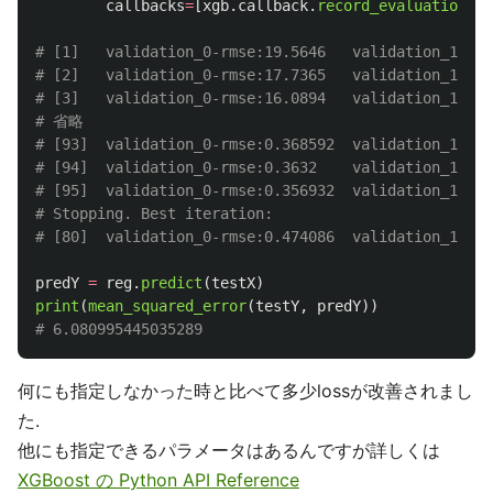
callbacks
=
[
xgb
.
callback
.
record_evaluation
(
ev
# [1]	validation_0-rmse:19.5646	validation_1-rmse:19.7128

# [2]	validation_0-rmse:17.7365	validation_1-rmse:17.9048

# [3]	validation_0-rmse:16.0894	validation_1-rmse:16.2733

# 省略

# [93]	validation_0-rmse:0.368592	validation_1-rmse:2.47429

# [94]	validation_0-rmse:0.3632	validation_1-rmse:2.47945

# [95]	validation_0-rmse:0.356932	validation_1-rmse:2.48028

# Stopping. Best iteration:

predY
=
reg
.
predict
(
testX
)
print
(
mean_squared_error
(
testY
,
predY
))
何にも指定しなかった時と比べて多少lossが改善されまし
た.
他にも指定できるパラメータはあるんですが詳しくは
XGBoost の Python API Reference