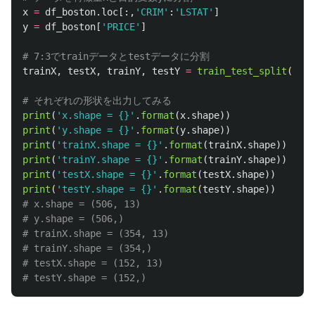
x
=
df_boston
.
loc
[:,
'
CRIM
'
:
'
LSTAT
'
]
y
=
df_boston
[
'
PRICE
'
]
trainX
,
testX
,
trainY
,
testY
=
train_test_split
(
x
,
y
print
(
'
x.shape = {}
'
.
format
(
x
.
shape
))
print
(
'
y.shape = {}
'
.
format
(
y
.
shape
))
print
(
'
trainX.shape = {}
'
.
format
(
trainX
.
shape
))
print
(
'
trainY.shape = {}
'
.
format
(
trainY
.
shape
))
print
(
'
testX.shape = {}
'
.
format
(
testX
.
shape
))
print
(
'
testY.shape = {}
'
.
format
(
testY
.
shape
))
# x.shape = (506, 13)

# y.shape = (506,)

# trainX.shape = (354, 13)

# trainY.shape = (354,)

# testX.shape = (152, 13)
