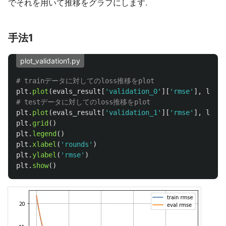
でそれを用いて推移をグラフにします.
手法1
plot_validation1.py
plt
.
plot
(
evals_result
[
'
validation_0
'
][
'
rmse
'
],
label
plt
.
plot
(
evals_result
[
'
validation_1
'
][
'
rmse
'
],
label
plt
.
grid
()
plt
.
legend
()
plt
.
xlabel
(
'
rounds
'
)
plt
.
ylabel
(
'
rmse
'
)
plt
.
show
()