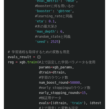
'
eval_metric
'
:
'
rmse
'
,
'
booster
'
:
'
gbtree
'
,
'
eta
'
:
0.1
,
'
max_depth
'
:
6
,
'
seed
'
:
2525
}
evals_result
=
{}
reg
=
xgb
.
train
(
params
=
xgb_params
,
dtrain
=
dtrain
,
num_boost_round
=
50000
,
early_stopping_rounds
=
15
,
evals
=
[(
dtrain
,
'
train
'
),
(
dtest
,
'
e