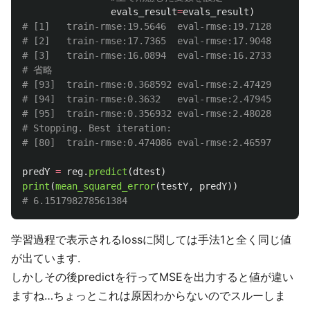
evals_result
=
evals_result
)
# [1]	train-rmse:19.5646	eval-rmse:19.7128

# [2]	train-rmse:17.7365	eval-rmse:17.9048

# [3]	train-rmse:16.0894	eval-rmse:16.2733

# 省略

# [93]	train-rmse:0.368592	eval-rmse:2.47429

# [94]	train-rmse:0.3632	eval-rmse:2.47945

# [95]	train-rmse:0.356932	eval-rmse:2.48028

# Stopping. Best iteration:

predY
=
reg
.
predict
(
dtest
)
print
(
mean_squared_error
(
testY
,
predY
))
学習過程で表示されるlossに関しては手法1と全く同じ値
が出ています.
しかしその後predictを行ってMSEを出力すると値が違い
ますね…ちょっとこれは原因わからないのでスルーしま