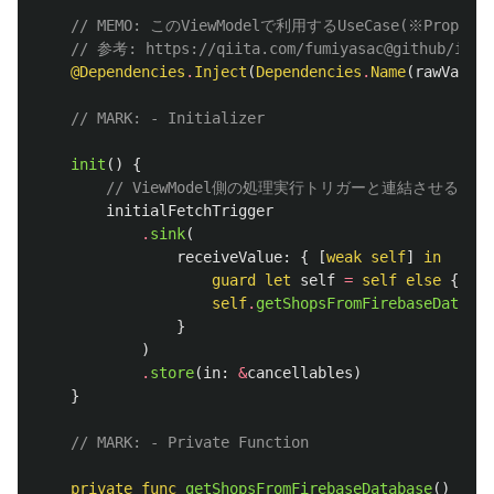
// MEMO: このViewModelで利用するUseCase(※Proper
// 参考: https://qiita.com/fumiyasac@github/item
@Dependencies
.
Inject
(
Dependencies
.
Name
(
rawValue
:
// MARK: - Initializer
init
()
{
// ViewModel側の処理実行トリガーと連結させる
initialFetchTrigger
.
sink
(
receiveValue
:
{
[
weak
self
]
in
guard
let
self
=
self
else
{
ret
self
.
getShopsFromFirebaseDatabas
}
)
.
store
(
in
:
&
cancellables
)
}
// MARK: - Private Function
private
func
getShopsFromFirebaseDatabase
()
{