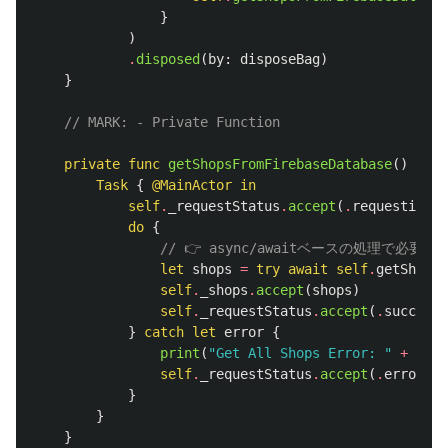
}
)
.
disposed
(
by
:
disposeBag
)
}
// MARK: - Private Function
private
func
getShopsFromFirebaseDatabase
()
{
Task
{
@MainActor
in
self
.
_requestStatus
.
accept
(
.
requesting
)
do
{
// 👉 async/awaitベースの処理で必要
let
shops
=
try
await
self
.
getShopsU
self
.
_shops
.
accept
(
shops
)
self
.
_requestStatus
.
accept
(
.
success
)
}
catch
let
error
{
print
(
"Get All Shops Error: "
+
erro
self
.
_requestStatus
.
accept
(
.
error
)
}
}
}