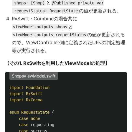
と
_shops: [Shop]
@Published private var
の値が更新される。
_requestStatus: RequestState
RxSwift・Combineの場合共に
と
viewModel.outputs.shops
の値が更新される
viewModel.outputs.requestStatus
ので、ViewController側に定義されたUIへの判定処理
等が実行される。
【その1. RxSwiftを利用したViewModelの処理】
ShopsViewModel.swift
import
Foundation
import
RxSwift
import
RxCocoa
enum
RequestState
{
case
none
case
requesting
case
success