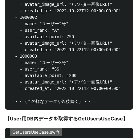
    - avatar_image_url: "(アバター画像URL)"

    - created_at: "2022-10-22T12:00:00+09:00"

  - 1000002

    - name: "ユーザー2号"

    - user_rank: "A"

    - available_point: 750

    - avatar_image_url: "(アバター画像URL)"

    - created_at: "2022-10-22T12:00:00+09:00"

  - 1000003

    - name: "ユーザー3号"

    - user_rank: "SS"

    - available_point: 1200

    - avatar_image_url: "(アバター画像URL)"

    - created_at: "2022-10-22T12:00:00+09:00"

【User用DB内データを取得するGetUsersUseCase】
GetUsersUseCase.swift