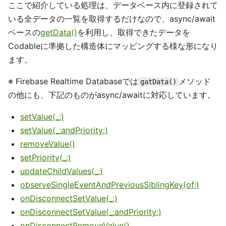
ここで紹介している処理は、データベース内に登録されて
いる全データの一覧を取得するだけなので、async/await
ベースの
getData()
を利用し、取得できたデータを
Codableに準拠した構造体にマッピングする様な形になり
ます。
※ Firebase Realtime Databaseでは
メソッド
gatData()
の他にも、下記のものがasync/awaitに対応しています。
setValue(_:)
setValue(_:andPriority:)
removeValue()
setPriority(_:)
updateChildValues(_:)
observeSingleEventAndPreviousSiblingKey(of:)
onDisconnectSetValue(_:)
onDisconnectSetValue(_:andPriority:)
onDisconnectRemoveValue()