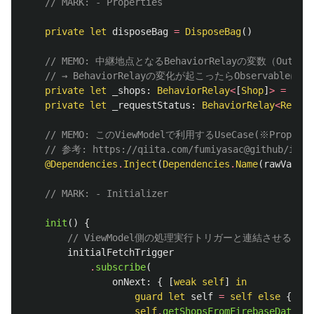
// MARK: - Properties
private
let
disposeBag
=
DisposeBag
()
// MEMO: 中継地点となるBehaviorRelayの変数（O
// → BehaviorRelayの変化が起こったらObservable
private
let
_shops
:
BehaviorRelay
<
[
Shop
]
>
=
Beha
private
let
_requestStatus
:
BehaviorRelay
<
Reques
// MEMO: このViewModelで利用するUseCase(※Proper
// 参考: https://qiita.com/fumiyasac@github/item
@Dependencies
.
Inject
(
Dependencies
.
Name
(
rawValue
:
// MARK: - Initializer
init
()
{
// ViewModel側の処理実行トリガーと連結させる
initialFetchTrigger
.
subscribe
(
onNext
:
{
[
weak
self
]
in
guard
let
self
=
self
else
{
ret
self
.
getShopsFromFirebaseDatabas