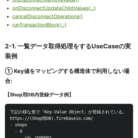
onDisconnectUpdateChildValues(_:)
cancelDisconnectOperations()
runTransactionBlock(_:)
2-1. 一覧データ取得処理をするUseCaseの実
装例
① Key値をマッピングする構造体で利用しない場
合:
【Shop用DB内登録データ例】
下記の様な形で『Key-Value Object』が登録されている。

https://(Shop用DB).firebaseio.com/

- shops

  - 0

    - id: 1000001
