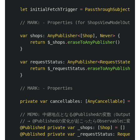
let
initialFetchTrigger
=
PassthroughSubject
<
Voi
// MARK: - Properties (for ShopsViewModelOutputs
var
shops
:
AnyPublisher
<
[
Shop
],
Never
>
{
return
$_shops
.
eraseToAnyPublisher
()
}
var
requestStatus
:
AnyPublisher
<
RequestState
,
Ne
return
$_requestStatus
.
eraseToAnyPublisher
()
}
// MARK: - Properties
private
var
cancellables
:
[
AnyCancellable
]
=
[]
// MEMO: 中継地点となる@Publishedの変数（Out
// → @Publishedの変化が起こったらObservableに変
@Published
private
var
_shops
:
[
Shop
]
=
[]
@Published
private
var
_requestStatus
:
RequestSt