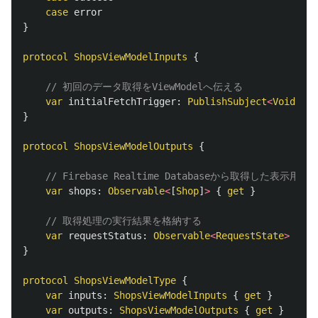
case
error
}
protocol
ShopsViewModelInputs
{
// 初回のデータ取得をViewModelへ伝える
var
initialFetchTrigger
:
PublishSubject
<
Void
>
{
}
protocol
ShopsViewModelOutputs
{
// Firebase Realtime Databaseから取得した表示
var
shops
:
Observable
<
[
Shop
]
>
{
get
}
// 取得処理の実行結果を格納する
var
requestStatus
:
Observable
<
RequestState
>
{
ge
}
protocol
ShopsViewModelType
{
var
inputs
:
ShopsViewModelInputs
{
get
}
var
outputs
:
ShopsViewModelOutputs
{
get
}