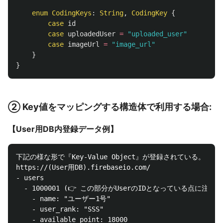
enum
CodingKeys
:
String
,
CodingKey
{
case
id
case
uploadedUser
=
"uploaded_user"
case
imageUrl
=
"image_url"
}
}
② Key値をマッピングする構造体で利用する場合:
【User用DB内登録データ例】
下記の様な形で『Key-Value Object』が登録されている。

https://(User用DB).firebaseio.com/

- users

  - 1000001 (👉 この部分がUserのIDとなっている点に注意！)
    - name: "ユーザー1号"

    - user_rank: "SSS"

    - available_point: 18000
