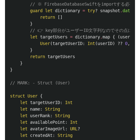
// ※ FirebaseDatabaseSwiftをimportする必
guard
let
dictionary
=
try
?
snapshot
.
data
(
as
return
[]
}
// 👉 key部分がユーザーID文字列なのでその点に注
let
targetUsers
=
dictionary
.
map
{
(
userID
,
User
(
targetUserID
:
Int
(
userID
)
??
0
,
use
}
return
targetUsers
}
}
// MARK: - Struct (User)
struct
User
{
let
targetUserID
:
Int
let
name
:
String
let
userRank
:
String
let
availablePoint
:
Int
let
avatarImageUrl
:
URL
?
let
createdAt
:
String