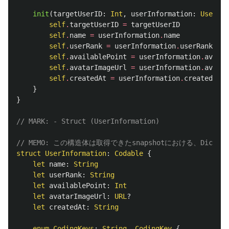
init
(
targetUserID
:
Int
,
userInformation
:
UserInf
self
.
targetUserID
=
targetUserID
self
.
name
=
userInformation
.
name
self
.
userRank
=
userInformation
.
userRank
self
.
availablePoint
=
userInformation
.
availa
self
.
avatarImageUrl
=
userInformation
.
avatar
self
.
createdAt
=
userInformation
.
createdAt
}
}
// MARK: - Struct (UserInformation)
// MEMO: この構造体は取得できたsnapshotにおける、Dictio
struct
UserInformation
:
Codable
{
let
name
:
String
let
userRank
:
String
let
availablePoint
:
Int
let
avatarImageUrl
:
URL
?
let
createdAt
:
String
enum
CodingKeys
:
String
,
CodingKey
{