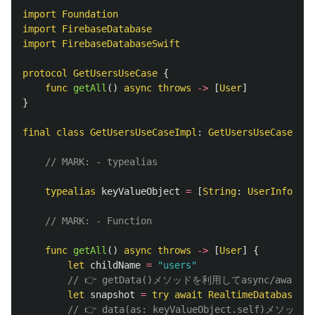
import
Foundation
import
FirebaseDatabase
import
FirebaseDatabaseSwift
protocol
GetUsersUseCase
{
func
getAll
()
async
throws
->
[
User
]
}
final
class
GetUsersUseCaseImpl
:
GetUsersUseCase
{
// MARK: - typealias
typealias
keyValueObject
=
[
String
:
UserInformat
// MARK: - Function
func
getAll
()
async
throws
->
[
User
]
{
let
childName
=
"users"
// 👉 getData()メソッドを利用してasync/a
let
snapshot
=
try
await
RealtimeDatabaseMan
// 👉 data(as: keyValueObject.se