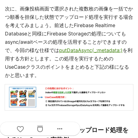
次に、画像投稿画面で選択された複数枚の画像を一括でか
つ順番を担保した状態でアップロード処理を実行する場合
を考えてみましょう。前述したFirebase Realtime
Databaseと同様にFirebase Storageの処理についても
async/awaitベースの処理を活用することができますの
で、今回の様な仕様では
putDataAsync(_:metadata:)
を利
用する方針とします。この処理を実行するための
UseCaseクラスのポイントをまとめると下記の様になる
かと思います。
more_horiz
3-1. 複数枚の画像データアップロード処理を