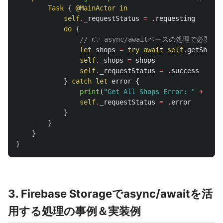
Task
{
@MainActor
in
self
.
_requestStatus
=
.
requesting
do
{
// 👉 async/awaitベースの処理で必要
let
shops
=
try
await
self
.
getShopsU
self
.
_shops
=
shops
self
.
_requestStatus
=
.
success
}
catch
let
error
{
print
(
"Get All Shops Error: "
+
erro
self
.
_requestStatus
=
.
error
}
}
}
}
3. Firebase Storageでasync/awaitを活
用する処理の事例＆実装例