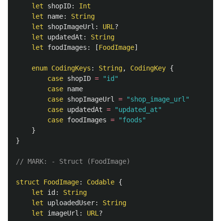
let
shopID
:
Int
let
name
:
String
let
shopImageUrl
:
URL
?
let
updatedAt
:
String
let
foodImages
:
[
FoodImage
]
enum
CodingKeys
:
String
,
CodingKey
{
case
shopID
=
"id"
case
name
case
shopImageUrl
=
"shop_image_url"
case
updatedAt
=
"updated_at"
case
foodImages
=
"foods"
}
}
// MARK: - Struct (FoodImage)
struct
FoodImage
:
Codable
{
let
id
:
String
let
uploadedUser
:
String
let
imageUrl
:
URL
?