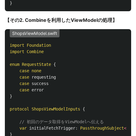
}
【その2. Combineを利用したViewModelの処理】
ShopsViewModel.swift
import
Foundation
import
Combine
enum
RequestState
{
case
none
case
requesting
case
success
case
error
}
protocol
ShopsViewModelInputs
{
// 初回のデータ取得をViewModelへ伝える
var
initialFetchTrigger
:
PassthroughSubject
<
Void
}