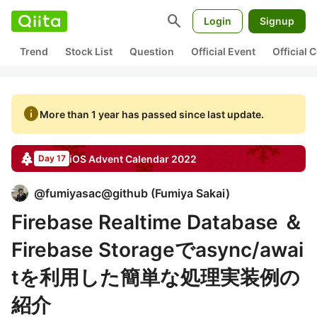
search
Login
Signup
Trend
Stock List
Question
Official Event
Official
info
More than 1 year has passed since last update.
iOS
Advent Calendar
2022
Day 17
@
fumiyasac@github
(
Fumiya Sakai
)
Firebase Realtime Database ＆
Firebase Storageでasync/awai
tを利用した簡単な処理実装例の
紹介