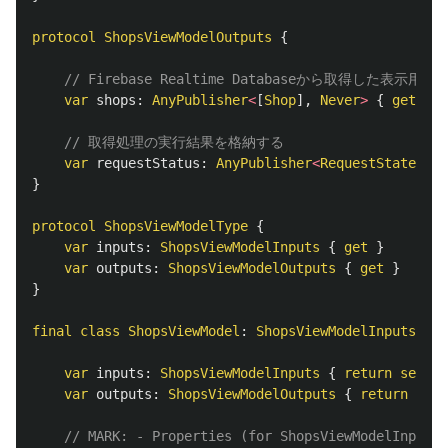
protocol
ShopsViewModelOutputs
{
// Firebase Realtime Databaseから取得した表示
var
shops
:
AnyPublisher
<
[
Shop
],
Never
>
{
get
}
// 取得処理の実行結果を格納する
var
requestStatus
:
AnyPublisher
<
RequestState
,
Ne
}
protocol
ShopsViewModelType
{
var
inputs
:
ShopsViewModelInputs
{
get
}
var
outputs
:
ShopsViewModelOutputs
{
get
}
}
final
class
ShopsViewModel
:
ShopsViewModelInputs
,
Sh
var
inputs
:
ShopsViewModelInputs
{
return
self
}
var
outputs
:
ShopsViewModelOutputs
{
return
self
// MARK: - Properties (for ShopsViewModelInputs)