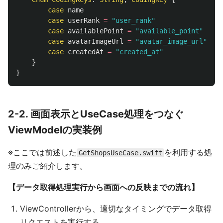
case
name
case
userRank
=
"user_rank"
case
availablePoint
=
"available_point"
case
avatarImageUrl
=
"avatar_image_url"
case
createdAt
=
"created_at"
}
}
2-2. 画面表示とUseCase処理をつなぐ
ViewModelの実装例
※ここでは前述した
を利用する処
GetShopsUseCase.swift
理のみご紹介します。
【データ取得処理実行から画面への反映までの流れ】
ViewControllerから、適切なタイミングでデータ取得
リクエストを実行する