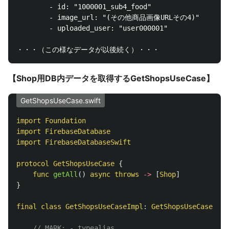
        - id: "1000001_sub4_food"

        - image_url: "(その他商品画像URLその4)"

        - uploaded_user: "user000001"

【Shop用DB内データを取得するGetShopsUseCase】
GetShopsUseCase.swift
import
Foundation
import
FirebaseDatabase
import
FirebaseDatabaseSwift
protocol
GetShopsUseCase
{
func
getAll
()
async
throws
->
[
Shop
]
}
final
class
GetShopsUseCaseImpl
:
GetShopsUseCase
{
// MARK: - typealias