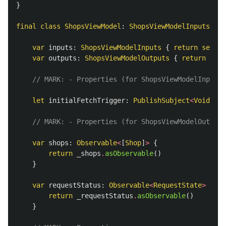
}
final
class
ShopsViewModel
:
ShopsViewModelInputs
,
Sh
var
inputs
:
ShopsViewModelInputs
{
return
self
}
var
outputs
:
ShopsViewModelOutputs
{
return
self
// MARK: - Properties (for ShopsViewModelInputs)
let
initialFetchTrigger
:
PublishSubject
<
Void
>
=
// MARK: - Properties (for ShopsViewModelOutputs
var
shops
:
Observable
<
[
Shop
]
>
{
return
_shops
.
asObservable
()
}
var
requestStatus
:
Observable
<
RequestState
>
{
return
_requestStatus
.
asObservable
()
}