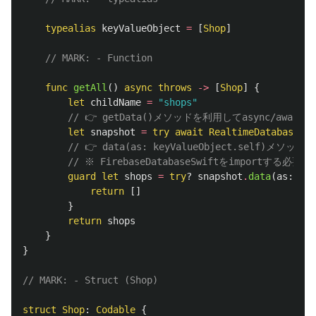
typealias
keyValueObject
=
[
Shop
]
// MARK: - Function
func
getAll
()
async
throws
->
[
Shop
]
{
let
childName
=
"shops"
// 👉 getData()メソッドを利用してasync/a
let
snapshot
=
try
await
RealtimeDatabaseMan
// 👉 data(as: keyValueObject.se
// ※ FirebaseDatabaseSwiftをimportする必
guard
let
shops
=
try
?
snapshot
.
data
(
as
:
key
return
[]
}
return
shops
}
}
// MARK: - Struct (Shop)
struct
Shop
:
Codable
{