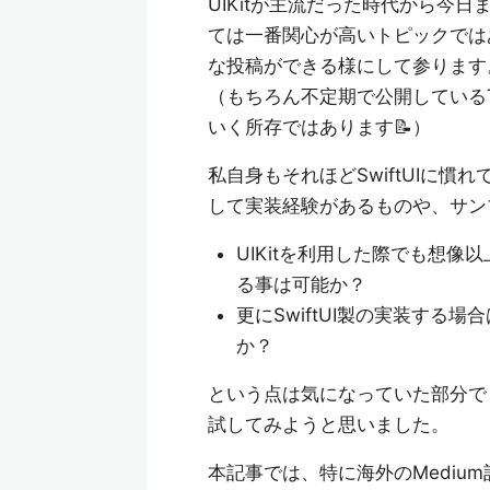
UIKitが主流だった時代から今日
ては一番関心が高いトピックでは
な投稿ができる様にして参ります
（もちろん不定期で公開しているT
いく所存ではあります📝）
私自身もそれほどSwiftUIに慣
して実装経験があるものや、サン
UIKitを利用した際でも想像以
る事は可能か？
更にSwiftUI製の実装する
か？
という点は気になっていた部分で
試してみようと思いました。
本記事では、特に海外のMedium記