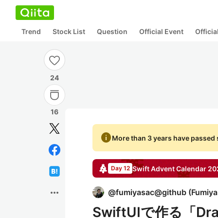
Trend
Stock List
Question
Official Event
Offici
24
16
info
More than 3 years have passed s
Swift
Advent Calendar
20
Day 12
more_horiz
@
fumiyasac@github
(
Fumiya
SwiftUIで作る「D