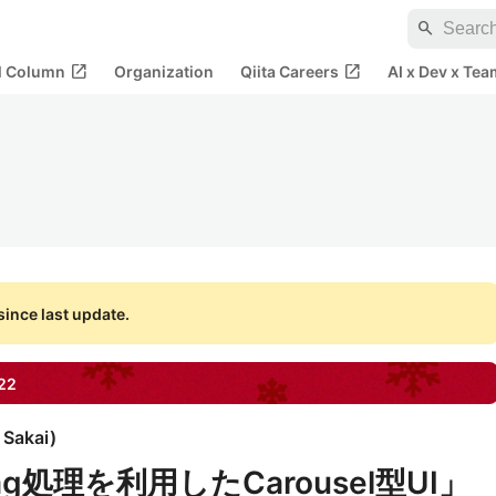
search
open_in_new
open_in_new
al Column
Organization
Qiita Careers
AI x Dev x Tea
ince last update.
22
 Sakai
)
rag処理を利用したCarousel型UI」