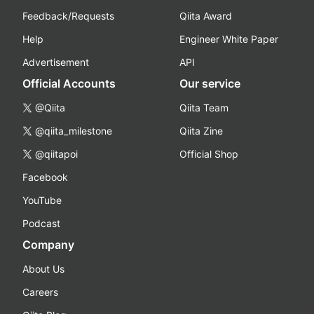
Feedback/Requests
Qiita Award
Help
Engineer White Paper
Advertisement
API
Official Accounts
Our service
@Qiita
Qiita Team
@qiita_milestone
Qiita Zine
@qiitapoi
Official Shop
Facebook
YouTube
Podcast
Company
About Us
Careers