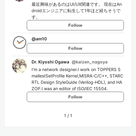
最近興味があるのはUI/UX関連です。 現在はAn
droidエンジニアに転生して1年ほど経ちそうで
す。
Follow
@
am10
Follow
Dr. Kiyoshi Ogawa
@
kaizen_nagoya
I'm a network designer.I work on TOPPERS S
mallestSetProfile Kernel,MISRA-C/C++, STARC
RTL Design StyleGuide (Verilog-HDL), and HA
ZOP.I was an editor of ISO/IEC 15504.
Follow
1
/
1