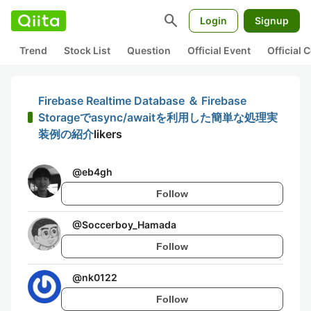
search
Login
Signup
Trend
Stock List
Question
Official Event
Official
Firebase Realtime Database ＆ Firebase
Storageでasync/awaitを利用した簡単な処理実
装例の紹介
likers
@
eb4gh
Follow
@
Soccerboy_Hamada
Follow
@
nk0122
Follow