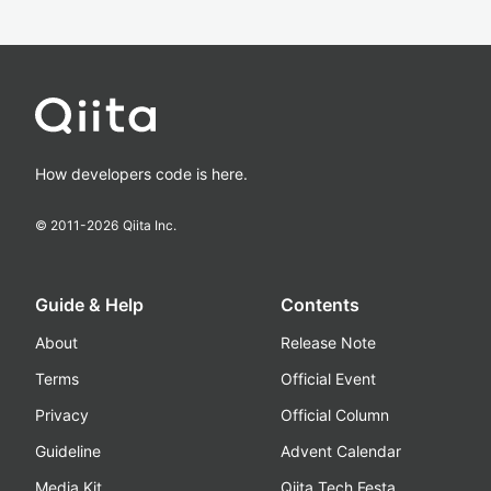
How developers code is here.
© 2011-
2026
Qiita Inc.
Guide & Help
Contents
About
Release Note
Terms
Official Event
Privacy
Official Column
Guideline
Advent Calendar
Media Kit
Qiita Tech Festa