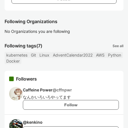
Following Organizations
No Organizations you are following
Following tags
(7)
See all
kubernetes
Git
Linux
AdventCalendar2022
AWS
Python
Docker
Followers
Caffeine Power
@
cffnpwr
なんかいろいろやってます
Follow
@
kenkino