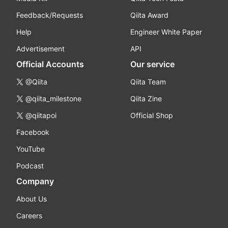
Feedback/Requests
Qiita Award
Help
Engineer White Paper
Advertisement
API
Official Accounts
Our service
@Qiita
Qiita Team
@qiita_milestone
Qiita Zine
@qiitapoi
Official Shop
Facebook
YouTube
Podcast
Company
About Us
Careers