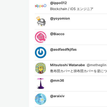
@
ippo012
Blockchain / iOS エンジニア
@
yoyomion
@
Biacco
@
asdfasdfkjlfas
Mitsutoshi Watanabe
@
metheglin
敷布団カバーと掛布団カバーを逆につ
@
mm36
@
araixiv