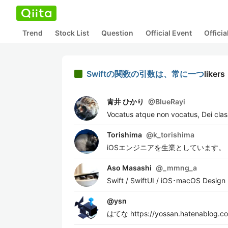
Trend
Stock List
Question
Official Event
Offici
Swiftの関数の引数は、常に一つ
likers
青井 ひかり
@
BlueRayi
Vocatus atque non vocatus
Torishima
@
k_torishima
iOSエンジニアを生業としています。
Aso Masashi
@
_mmng_a
Swift / SwiftUI / iOS･macOS Design
@
ysn
はてな https://yossan.hatenablog.c