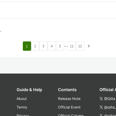
。
…
navigate_next
1
2
3
4
5
11
12
Guide & Help
Contents
Official
About
Release Note
@Qiita
Terms
Official Event
@qiita
Privacy
Official Column
@qiita