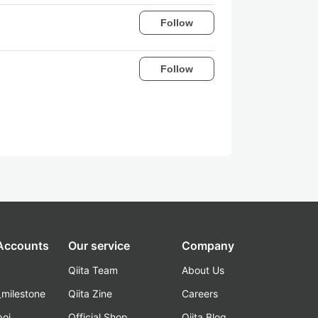
Follow
Follow
 Accounts
Our service
Company
Qiita Team
About Us
_milestone
Qiita Zine
Careers
poi
Official Shop
Qiita Blog