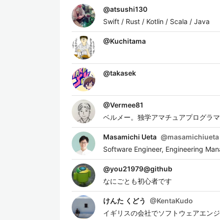
@
atsushi130
Swift / Rust / Kotlin / Scala / Java
@
Kuchitama
@
takasek
@
Vermee81
ベルメー。独学アマチュアプログラマ
Masamichi Ueta
@
masamichiueta
Software Engineer, Engineering Mana
@
you21979@github
なにごとも初心者です
けんた くどう
@
KentaKudo
イギリスの会社でソフトウェアエンジ