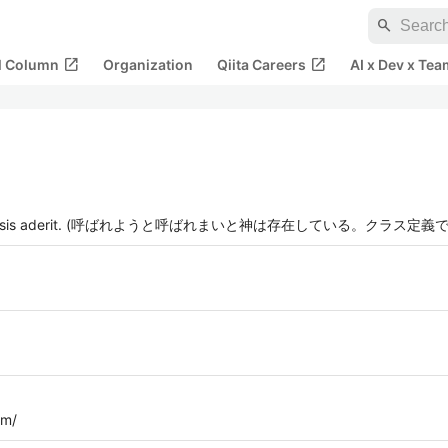
search
open_in_new
open_in_new
al Column
Organization
Qiita Careers
AI x Dev x Tea
, Dei classis aderit. (呼ばれようと呼ばれまいと神は存在している。クラス定
om/