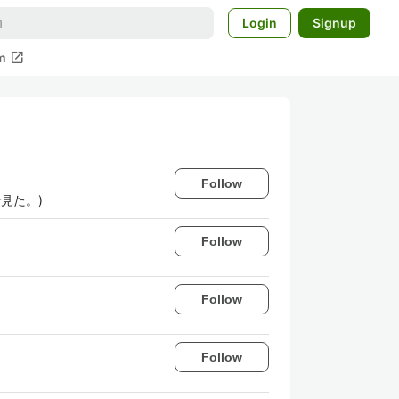
Login
Signup
open_in_new
m
Follow
義で見た。)
Follow
Follow
Follow