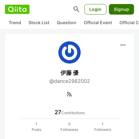
search
Login
Signup
Trend
Stock List
Question
Official Event
Official
more_horiz
伊藤 優
@dance2982002
rss_feed
27
Contributions
1
0
1
Posts
Followees
Followers