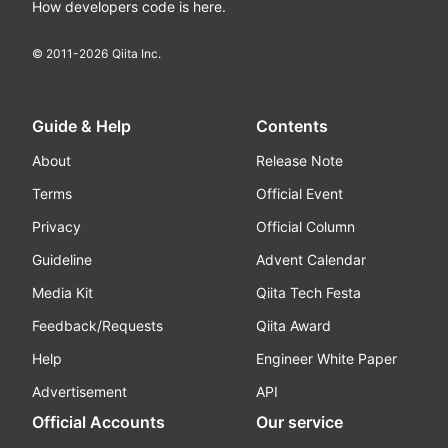
How developers code is here.
© 2011-
2026
Qiita Inc.
Guide & Help
Contents
About
Release Note
Terms
Official Event
Privacy
Official Column
Guideline
Advent Calendar
Media Kit
Qiita Tech Festa
Feedback/Requests
Qiita Award
Help
Engineer White Paper
Advertisement
API
Official Accounts
Our service