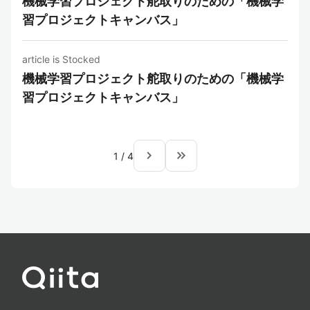
機械学習プロジェクト舵取りのための「機械学
習プロジェクトキャンバス」
article is Stocked
機械学習プロジェクト舵取りのための「機械学
習プロジェクトキャンバス」
navigate_next
keyboard_double_arrow_right
1
/
4