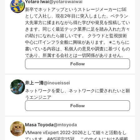
Yotaro Iwai
@
yotarowaiwai
新卒でネットアップというストレージメーカーにSE
として入社し、現在2年目に突入しました。ベテラン
大先輩方に揉まれながら得た学びや発見を投稿してい
きます。同じく最近テック業界に足を踏み入れた方々
の助けになれたら嬉しいです。 クラウドと監視技術
中心にITインフラ全般に興味があります。 ※こちらに
書いている内容は、私個人の意見や調査に基づくもの
であり、所属する会社とは一切関係がありません。
Follow
井上 一清
@
inoueissei
ネットワークを愛し、ネットワークに愛されたいと願
うエンジニア
Follow
Masa Toyoda
@
mtoyoda
VMware vExpert 2022-2026として細々と活動をし
ています。AWS認定15冠。 このサイトにおける掲載