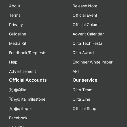
About
Release Note
Terms
Official Event
Privacy
Official Column
Guideline
Advent Calendar
Media Kit
Qiita Tech Festa
Feedback/Requests
Qiita Award
Help
Engineer White Paper
Advertisement
API
Official Accounts
Our service
@Qiita
Qiita Team
@qiita_milestone
Qiita Zine
@qiitapoi
Official Shop
Facebook