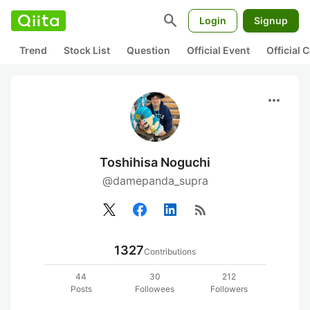
search
Login
Signup
Trend
Stock List
Question
Official Event
Official
more_horiz
Toshihisa Noguchi
@damepanda_supra
rss_feed
1327
Contributions
44
30
212
Posts
Followees
Followers