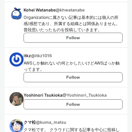
Kohei Watanabe
@
khwatanabe
Organizationに属さない記事は基本的には個人の所
感/感想であり、所属する組織とは関係ありません。
普段思いたったものを投稿していきます。
Follow
itkz
@
itkz1016
AWSしか触れないの何とかしたいけどAWSばっか触
ってます。
Follow
Yoshinori Tsukioka
@
Yoshinori_Tsukioka
Follow
クマ松
@
kuma_matsu
クマ松です。 クラウドに関する記事を中心に投稿し