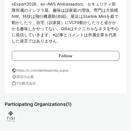
vExpert2026、ex-AWS Ambassadors、セキュリティ部
隊所属のインフラ屋。趣味は誤家庭の増強。専門は大規模
NW。特技は飛行機通勤(赤組)。最近はStarlink Miniを庭で
動かしたり、自宅（誤家庭）にVCF9動かしたりと金がか
かる趣味しかやってない。Qiitaはテクニカルなネタを中心
に発信していきます。※記事とコメントは所属企業を代表
した発言ではありません。
Follow
public
https://x.com/damepanda_supra
location_on
西宮の山奥
work
TIS株式会社
Participating Organizations
(1)