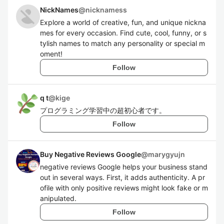
NickNames
@
nicknamess
Explore a world of creative, fun, and unique nickna
mes for every occasion. Find cute, cool, funny, or s
tylish names to match any personality or special m
oment!
Follow
q t
@
kige
プログラミング学習中の超初心者です。
Follow
Buy Negative Reviews Google
@
marygyujn
negative reviews Google helps your business stand
out in several ways. First, it adds authenticity. A pr
ofile with only positive reviews might look fake or m
anipulated.
Follow