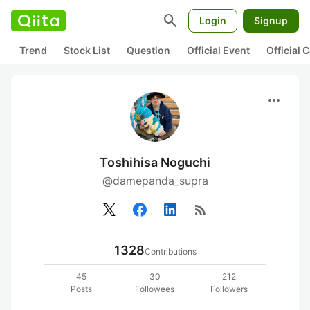
search
Login
Signup
Trend
Stock List
Question
Official Event
Official
more_horiz
Toshihisa Noguchi
@damepanda_supra
rss_feed
1328
Contributions
45
30
212
Posts
Followees
Followers