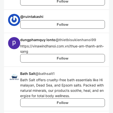
Follow
@
ruintakashi
Follow
dungphamquy lonto
@
thietbisukienhanoi99
https://vinawindhanoi.com.vn/thue-am-thanh-anh-
sang
Follow
Bath Salt
@
bathsalt1
Bath Salt offers cruelty-free bath essentials like Hi
malayan, Dead Sea, and Epsom salts. Packed with
natural minerals, our products soothe, heal, and en
ergize for total body wellness.
Follow