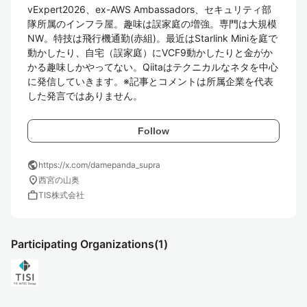
vExpert2026、ex-AWS Ambassadors、セキュリティ部
隊所属のインフラ屋。趣味は誤家庭の増強。専門は大規模
NW。特技は飛行機通勤(赤組)。最近はStarlink Miniを庭で
動かしたり、自宅（誤家庭）にVCF9動かしたりと金がか
かる趣味しかやってない。Qiitaはテクニカルなネタを中心
に発信していきます。※記事とコメントは所属企業を代表
した発言ではありません。
Follow
public
https://x.com/damepanda_supra
location_on
西宮の山奥
work
TIS株式会社
Participating Organizations
(1)