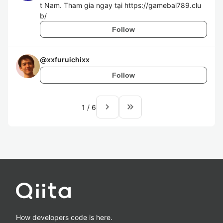
t Nam. Tham gia ngay tại https://gamebai789.clu
b/
Follow
@
xxfuruichixx
Follow
navigate_next
keyboard_double_arrow_right
1
/
6
How developers code is here.