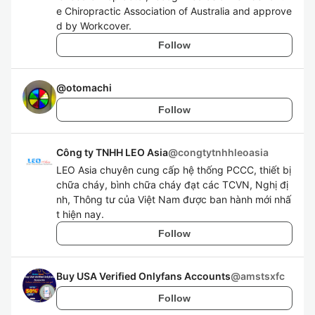
e Chiropractic Association of Australia and approve
d by Workcover.
Follow
@
otomachi
Follow
Công ty TNHH LEO Asia
@
congtytnhhleoasia
LEO Asia chuyên cung cấp hệ thống PCCC, thiết bị
chữa cháy, bình chữa cháy đạt các TCVN, Nghị đị
nh, Thông tư của Việt Nam được ban hành mới nhấ
t hiện nay.
Follow
Buy USA Verified Onlyfans Accounts
@
amstsxfc
Follow