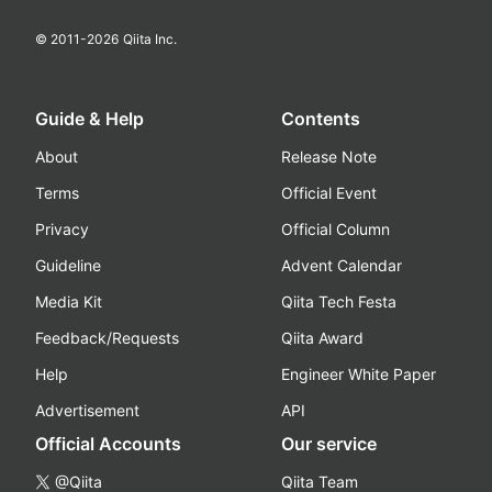
© 2011-
2026
Qiita Inc.
Guide & Help
Contents
About
Release Note
Terms
Official Event
Privacy
Official Column
Guideline
Advent Calendar
Media Kit
Qiita Tech Festa
Feedback/Requests
Qiita Award
Help
Engineer White Paper
Advertisement
API
Official Accounts
Our service
@Qiita
Qiita Team