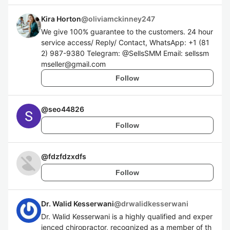
Kira Horton
@
oliviamckinney247
We give 100% guarantee to the customers. 24 hour
service access/ Reply/ Contact, WhatsApp: +1 (81
2) 987-9380 Telegram: @SellsSMM Email: sellssm
mseller@gmail.com
Follow
@
seo44826
Follow
@
fdzfdzxdfs
Follow
Dr. Walid Kesserwani
@
drwalidkesserwani
Dr. Walid Kesserwani is a highly qualified and exper
ienced chiropractor, recognized as a member of th