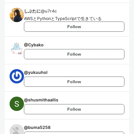
しぶたに
@
u7r4c
AWSとPythonとTypeScriptで生きている
Follow
@
Cybako
Follow
@
yukuuhol
Follow
@
shusmithaallis
Follow
@
buma5258