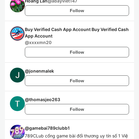
Hoang Lan
@
abayviet147
Follow
Buy Verified Cash App Account Buy Verified Cash
App Account
@
xxxxmn20
Follow
@
jonenmalek
Follow
@
thomasjeo263
Follow
@
gamebai789clubb1
789CLub cổng game bài đổi thương uy tín số 1 Việ