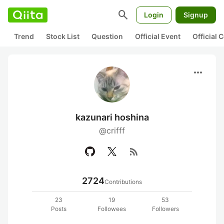
search
Login
Signup
Trend
Stock List
Question
Official Event
Official
more_horiz
kazunari hoshina
@crifff
rss_feed
2724
Contributions
23
19
53
Posts
Followees
Followers