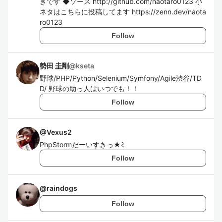
きです ◆ソース http://github.com/naotaro0123 小
ネタはこちらに投稿してます https://zenn.dev/naota
ro0123
Follow
勢田 圭剛
@
kseta
野球/PHP/Python/Selenium/Symfony/Agile渋谷/TD
D/ 野球の助っ人はいつでも！！
Follow
@
Vexus2
PhpStormだーいすきっ★ﾐ
Follow
@
raindogs
Follow