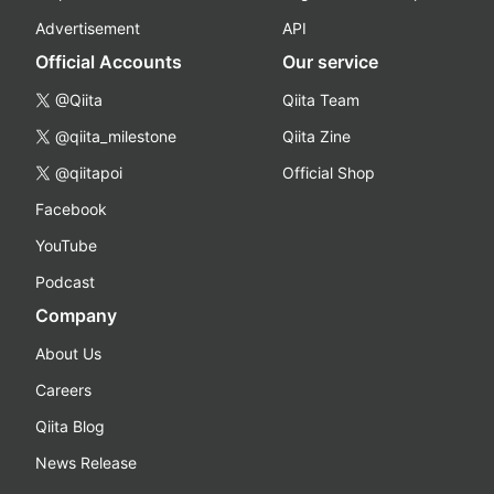
Advertisement
API
Official Accounts
Our service
@Qiita
Qiita Team
@qiita_milestone
Qiita Zine
@qiitapoi
Official Shop
Facebook
YouTube
Podcast
Company
About Us
Careers
Qiita Blog
News Release