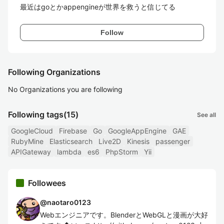
最近はgoとかappengineが世界を救うと信じてる
Follow
Following Organizations
No Organizations you are following
Following tags
(15)
See all
GoogleCloud
Firebase
Go
GoogleAppEngine
GAE
RubyMine
Elasticsearch
Live2D
Kinesis
passenger
APIGateway
lambda
es6
PhpStorm
Yii
Followees
@
naotaro0123
Webエンジニアです。BlenderとWebGLと漫画が大好