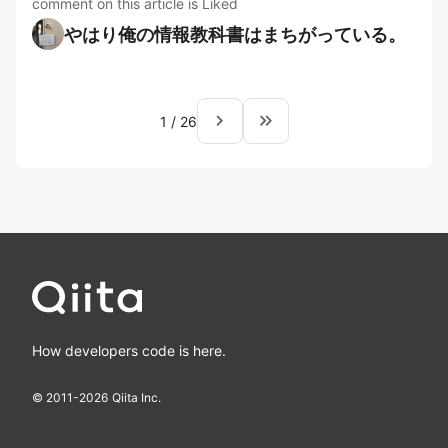
comment on this article is Liked
やはり俺の情報教科書はまちがっている。
navigate_next
keyboard_double_arrow_right
1
/
26
How developers code is here.
© 2011-
2026
Qiita Inc.