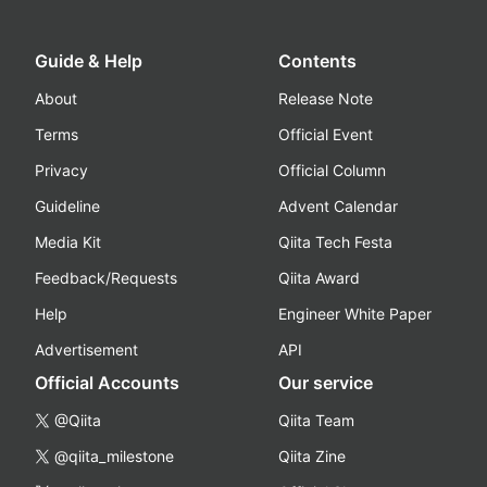
Guide & Help
Contents
About
Release Note
Terms
Official Event
Privacy
Official Column
Guideline
Advent Calendar
Media Kit
Qiita Tech Festa
Feedback/Requests
Qiita Award
Help
Engineer White Paper
Advertisement
API
Official Accounts
Our service
@Qiita
Qiita Team
@qiita_milestone
Qiita Zine