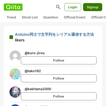
search
Login
Signup
Trend
Stock List
Question
Official Event
Official
Arduino同士で文字列をシリアル通信する方法
likers
@
kuro-jirou
Follow
@
tako162
Follow
@
kakitama2000
Follow