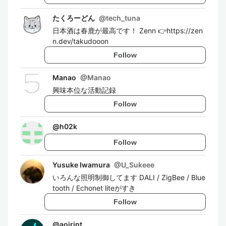
たくろーどん
@
tech_tuna
日本酒は春鹿が最高です！ Zenn 👉https://zen
n.dev/takudooon
Follow
Manao
@
Manao
興味本位な活動記録
Follow
@
h02k
Follow
Yusuke Iwamura
@
U_Sukeee
いろんな照明制御してます DALI / ZigBee / Blue
tooth / Echonet liteがすき
Follow
@
aoirint