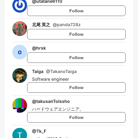
@
utatane6110
Follow
北尾 英之
@
panda728z
Follow
@
hrsk
Follow
Taiga
@
TakanoTaiga
Software engineer
Follow
@
takusanToIssho
ハードウェアエンジニア。
Follow
@
Tk_F