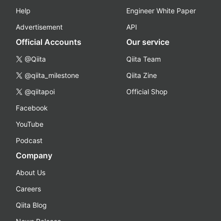
Help
Engineer White Paper
Advertisement
API
Official Accounts
Our service
@Qiita
Qiita Team
@qiita_milestone
Qiita Zine
@qiitapoi
Official Shop
Facebook
YouTube
Podcast
Company
About Us
Careers
Qiita Blog