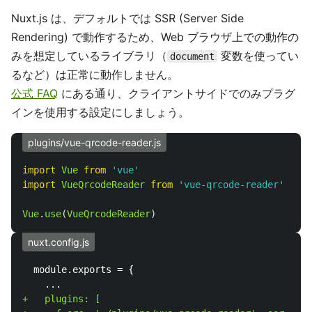
Nuxt.js は、デフォルトでは SSR (Server Side
Rendering) で動作するため、Web ブラウザ上での動作の
みを想定しているライブラリ（
変数を使ってい
document
るなど）は正常に動作しません。
公式 FAQ
にある通り、クライアントサイドでのみプラグ
インを使用する設定にしましょう。
plugins/vue-qrcode-reader.js
import
Vue
from
'
vue
'
import
VueQrcodeReader
from
'
vue-qrcode-reader
'
Vue
.
use
(
VueQrcodeReader
)
nuxt.config.js
  module.exports = {

+   plugins: [
