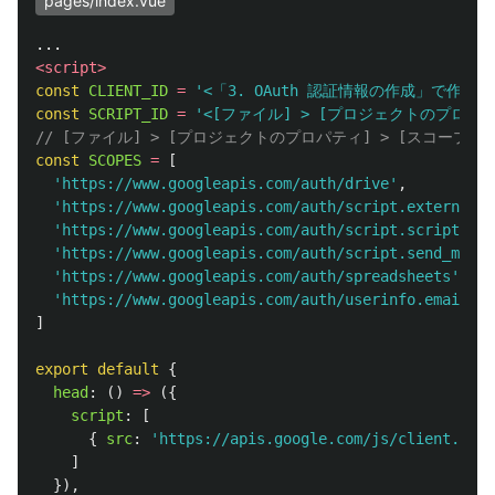
pages/index.vue
<script>
const
CLIENT_ID
=
'
<「3. OAuth 認証情報の作成」で作成した
const
SCRIPT_ID
=
'
<[ファイル] > [プロジェクトのプロパティ
// [ファイル] > [プロジェクトのプロパティ] > [スコープ
const
SCOPES
=
[
'
https://www.googleapis.com/auth/drive
'
,
'
https://www.googleapis.com/auth/script.external_r
'
https://www.googleapis.com/auth/script.scriptapp
'
'
https://www.googleapis.com/auth/script.send_mail
'
'
https://www.googleapis.com/auth/spreadsheets
'
,
'
https://www.googleapis.com/auth/userinfo.email
'
]
export
default
{
head
:
()
=>
({
script
:
[
{
src
:
'
https://apis.google.com/js/client.js
'
]
}),