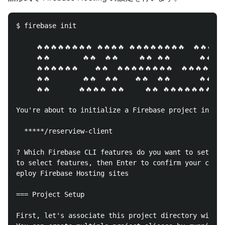
$ firebase init

     🔥🔥🔥🔥🔥🔥🔥🔥 🔥🔥🔥🔥 🔥🔥🔥🔥🔥🔥🔥🔥  🔥🔥🔥🔥
     🔥🔥        🔥🔥  🔥🔥     🔥🔥 🔥🔥       🔥🔥   
     🔥🔥🔥🔥🔥🔥    🔥🔥  🔥🔥🔥🔥🔥🔥🔥🔥  🔥🔥🔥🔥🔥🔥 
     🔥🔥        🔥🔥  🔥🔥    🔥🔥  🔥🔥       🔥🔥   
     🔥🔥       🔥🔥🔥🔥 🔥🔥     🔥🔥 🔥🔥🔥🔥🔥🔥🔥🔥 
You're about to initialize a Firebase project in thi
  *****/reserview-client

? Which Firebase CLI features do you want to setup f
to select features, then Enter to confirm your choic
eploy Firebase Hosting sites

=== Project Setup

First, let's associate this project directory with a