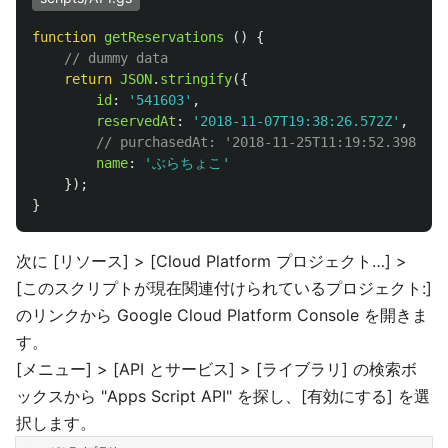
function
getReservations
()
{
// dummy data
return
JSON
.
stringify
({
id
:
'
541603
'
,
reservedAt
:
'
2018-11-07T19:38:26.572Z
'
,
// purchasedAt: '2018-11-25T11:19:52.398Z'
name
:
'
ぶらちょこ
'
});
}
次に [リソース] > [Cloud Platform プロジェクト…] >
[このスクリプトが現在関連付けられているプロジェクト:]
のリンクから Google Cloud Platform Console を開きま
す。
[メニュー] > [API とサービス] > [ライブラリ] の検索ボ
ックスから "Apps Script API" を探し、[有効にする] を選
択します。