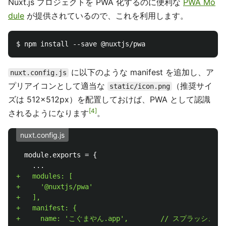
Nuxt.js プロジェクトを PWA 化するのに便利な
PWA Mo
dule
が提供されているので、これを利用します。
に以下のような manifest を追加し、ア
nuxt.config.js
プリアイコンとして適当な
（推奨サイ
static/icon.png
ズは 512×512px）を配置しておけば、PWA として認識
4
されるようになります
。
nuxt.config.js
  module.exports = {

+   modules: [

+     '@nuxtjs/pwa'

+   ],

+   manifest: {

+     name: 'こぐまやん.app',        // スプラッ