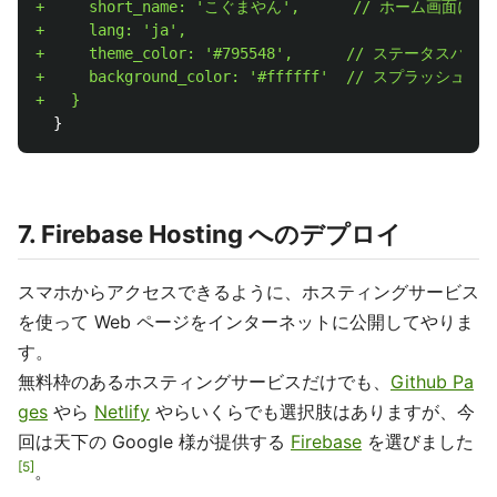
+     short_name: 'こぐまやん',      // ホーム画
+     lang: 'ja',

+     theme_color: '#795548',      // ステータスバ
+     background_color: '#ffffff'  // スプラッシュ
7. Firebase Hosting へのデプロイ
スマホからアクセスできるように、ホスティングサービス
を使って Web ページをインターネットに公開してやりま
す。
無料枠のあるホスティングサービスだけでも、
Github Pa
ges
やら
Netlify
やらいくらでも選択肢はありますが、今
回は天下の Google 様が提供する
Firebase
を選びました
5
。