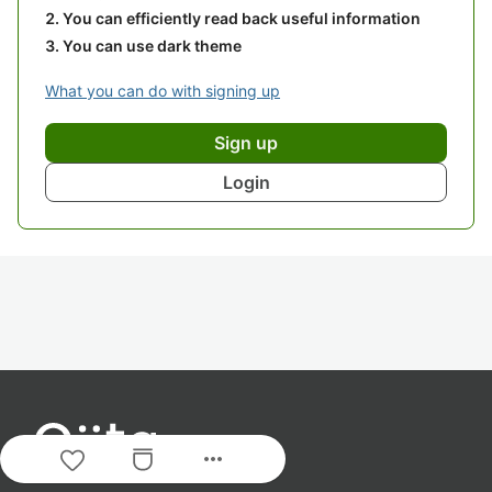
You can efficiently read back useful information
You can use dark theme
What you can do with signing up
Sign up
Login
more_horiz