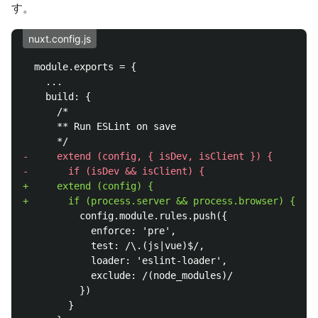
す。
nuxt.config.js
  module.exports = {

    ...

    build: {

      /*

      ** Run ESLint on save

-     extend (config, { isDev, isClient }) {

+     extend (config) {

          config.module.rules.push({

            enforce: 'pre',

            test: /\.(js|vue)$/,

            loader: 'eslint-loader',

            exclude: /(node_modules)/

          })

        }
