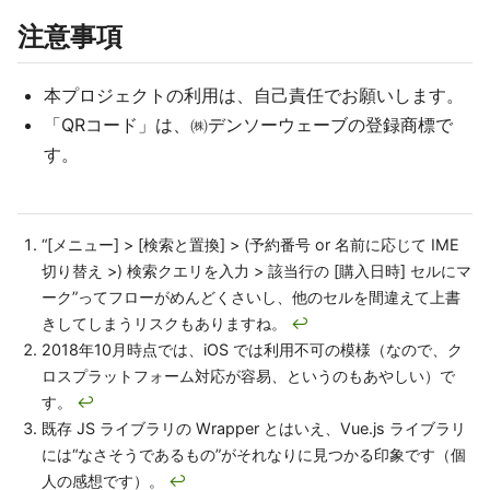
注意事項
本プロジェクトの利用は、自己責任でお願いします。
「QRコード」は、㈱デンソーウェーブの登録商標で
す。
“[メニュー] > [検索と置換] > (予約番号 or 名前に応じて IME
切り替え >) 検索クエリを入力 > 該当行の [購入日時] セルにマ
ーク”ってフローがめんどくさいし、他のセルを間違えて上書
きしてしまうリスクもありますね。
↩
2018年10月時点では、iOS では利用不可の模様（なので、ク
ロスプラットフォーム対応が容易、というのもあやしい）で
す。
↩
既存 JS ライブラリの Wrapper とはいえ、Vue.js ライブラリ
には“なさそうであるもの”がそれなりに見つかる印象です（個
人の感想です）。
↩