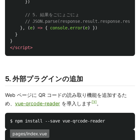
})
// 5. 結果をごにょごにょ
// JSON.parse(response.result.response.result)
},
(
e
)
=>
{
console
.
error
(
e
)
})
}
}
</script>
5. 外部プラグインの追加
Web ページに QR コードの読み取り機能を追加するた
3
め、
vue-qrcode-reader
を導入します
。
pages/index.vue