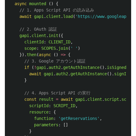
async
mounted 
()
{
// 1. Apps Script API の読み込み
await
gapi
.
client
.
load
(
'
https://www.googleapis.c
// 2. OAuth 認証
gapi
.
client
.
init
({
clientId
:
CLIENT_ID
,
scope
:
SCOPES
.
join
(
'
'
)
}).
then
(
async 
()
=>
{
// 3. Google アカウント認証
if 
(
!
gapi
.
auth2
.
getAuthInstance
().
isSignedIn
.
g
await
gapi
.
auth2
.
getAuthInstance
().
signIn
()
}
// 4. Apps Script API の実行
const
result
=
await
gapi
.
client
.
script
.
script
scriptId
:
SCRIPT_ID
,
resource
:
{
function
:
'
getReservations
'
,
parameters
:
[]
}