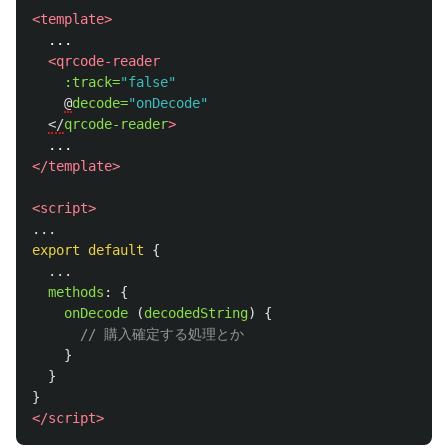
<template>
  ...

<qrcode-reader
:track=
"false"
@
decode=
"onDecode"
</
qrcode-reader
>
</template>
<script>
...
export
default
{
...
methods
:
{
onDecode 
(
decodedString
)
{
// 購入確定する処理とか
}
}
}
</script>