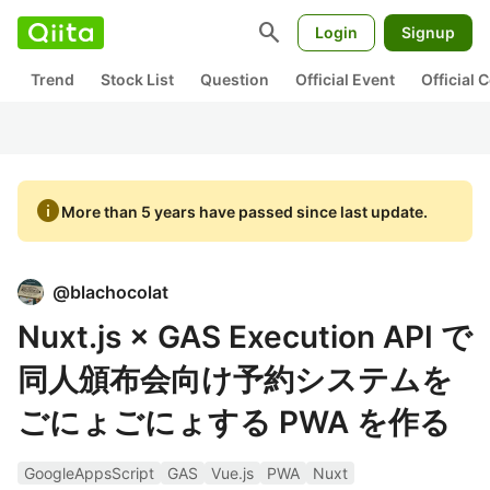
search
Login
Signup
Trend
Stock List
Question
Official Event
Official
info
More than 5 years have passed since last update.
@
blachocolat
Nuxt.js × GAS Execution API で
同人頒布会向け予約システムを
ごにょごにょする PWA を作る
GoogleAppsScript
GAS
Vue.js
PWA
Nuxt