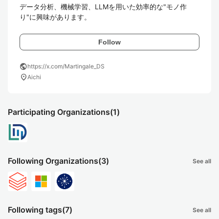
データ分析、機械学習、LLMを用いた効率的な"モノ作
り"に興味があります。
Follow
public
https://x.com/Martingale_DS
location_on
Aichi
Participating Organizations
(1)
Following Organizations
(3)
See all
Following tags
(7)
See all