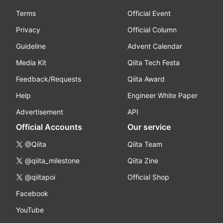
Terms
Official Event
Privacy
Official Column
Guideline
Advent Calendar
Media Kit
Qiita Tech Festa
Feedback/Requests
Qiita Award
Help
Engineer White Paper
Advertisement
API
Official Accounts
Our service
@Qiita
Qiita Team
@qiita_milestone
Qiita Zine
@qiitapoi
Official Shop
Facebook
YouTube