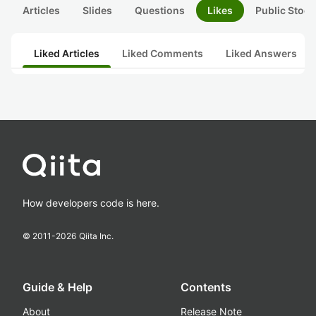
Articles
Slides
Questions
Likes
Public Stock
Liked Articles
Liked Comments
Liked Answers
How developers code is here.
© 2011-
2026
Qiita Inc.
Guide & Help
Contents
About
Release Note