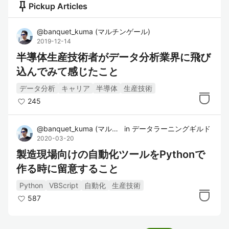
push_pin
Pickup Articles
@
banquet_kuma
(
マルチンゲール
)
2019-12-14
半導体生産技術者がデータ分析業界に飛び
込んでみて感じたこと
データ分析
キャリア
半導体
生産技術
245
@
banquet_kuma
(
マルチンゲール
in
データラーニングギルド
)
2020-03-20
製造現場向けの自動化ツールをPythonで
作る時に留意すること
Python
VBScript
自動化
生産技術
587