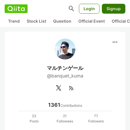
search
Login
Signup
Trend
Stock List
Question
Official Event
Official
more_horiz
マルチンゲール
@banquet_kuma
rss_feed
1361
Contributions
23
21
77
Posts
Followees
Followers