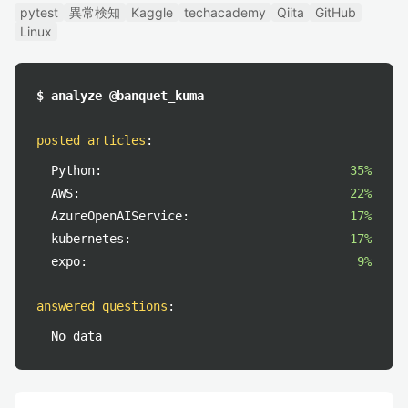
pytest
異常検知
Kaggle
techacademy
Qiita
GitHub
Linux
$ analyze @banquet_kuma
posted articles
:
Python:
35%
AWS:
22%
AzureOpenAIService:
17%
kubernetes:
17%
expo:
9%
answered questions
:
No data