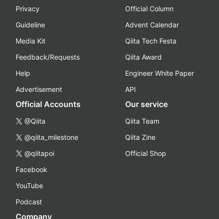
Privacy
Official Column
Guideline
Advent Calendar
Media Kit
Qiita Tech Festa
Feedback/Requests
Qiita Award
Help
Engineer White Paper
Advertisement
API
Official Accounts
Our service
@Qiita
Qiita Team
@qiita_milestone
Qiita Zine
@qiitapoi
Official Shop
Facebook
YouTube
Podcast
Company