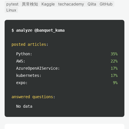
pytest
異常検知
Kaggle
techacademy
Qiita
GitHub
Linux
$ analyze @banquet_kuma
posted articles
:
Python:
35%
AWS:
22%
AzureOpenAIService:
17%
kubernetes:
17%
expo:
9%
answered questions
:
No data