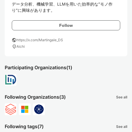
データ分析、機械学習、LLMを用いた効率的な"モノ作
り"に興味があります。
Follow
public
https://x.com/Martingale_DS
location_on
Aichi
Participating Organizations
(1)
Following Organizations
(3)
See all
Following tags
(7)
See all