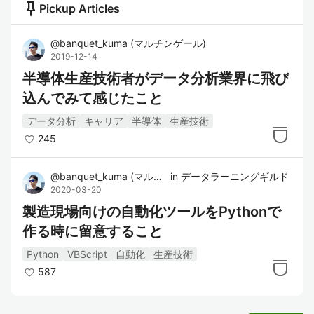
push_pin
Pickup Articles
@
banquet_kuma
(
マルチンゲール
)
2019-12-14
半導体生産技術者がデータ分析業界に飛び
込んでみて感じたこと
データ分析
キャリア
半導体
生産技術
245
@
banquet_kuma
(
マルチンゲール
in
データラーニングギルド
)
2020-03-20
製造現場向けの自動化ツールをPythonで
作る時に留意すること
Python
VBScript
自動化
生産技術
587