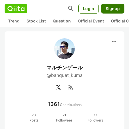
search
Login
Signup
Trend
Stock List
Question
Official Event
Official
more_horiz
マルチンゲール
@banquet_kuma
rss_feed
1361
Contributions
23
21
77
Posts
Followees
Followers