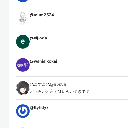
@
mum2534
@
eijioda
@
waniaikokai
ねこすこね
@
n5s5n
どちらかと言えばいぬがすきです
@
ttyhdyk