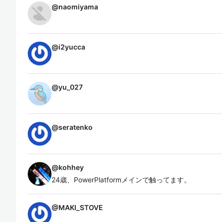
@
naomiyama
@
i2yucca
@
yu_027
@
seratenko
@
kohhey
24歳、PowerPlatformメインで触ってます。
@
MAKI_STOVE