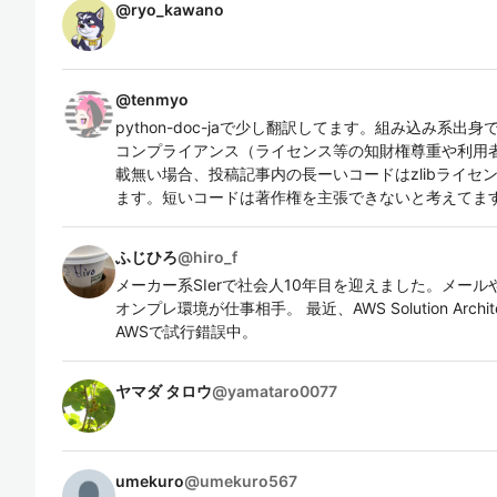
@
ryo_kawano
@
tenmyo
python-doc-jaで少し翻訳してます。組み込み系出身です。
コンプライアンス（ライセンス等の知財権尊重や利用者
載無い場合、投稿記事内の長ーいコードはzlibライセン
ます。短いコードは著作権を主張できないと考えてま
ふじひろ
@
hiro_f
メーカー系SIerで社会人10年目を迎えました。メー
オンプレ環境が仕事相手。 最近、AWS Solution Archit
AWSで試行錯誤中。
ヤマダ タロウ
@
yamataro0077
umekuro
@
umekuro567