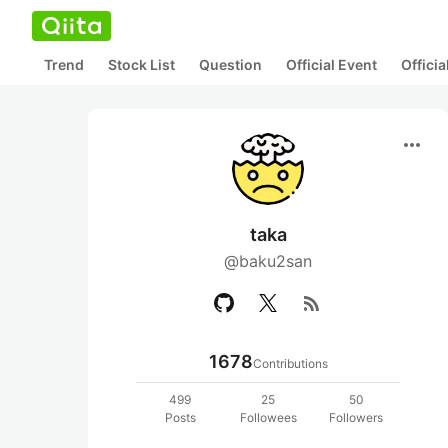
Trend
Stock List
Question
Official Event
Offici
more_horiz
taka
@baku2san
rss_feed
1678
Contributions
499
25
50
Posts
Followees
Followers