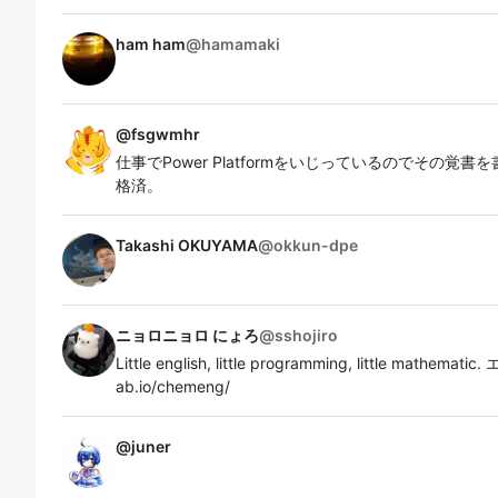
ham ham
@
hamamaki
@
fsgwmhr
仕事でPower Platformをいじっているのでその覚書
格済。
Takashi OKUYAMA
@
okkun-dpe
ニョロニョロ にょろ
@
sshojiro
Little english, little programming, little mathemat
ab.io/chemeng/
@
juner