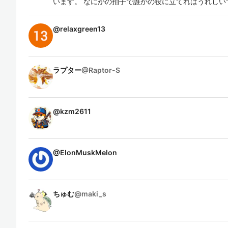
います。 なにかの拍子で誰かの役に立てればうれしい
@
relaxgreen13
ラプター
@
Raptor-S
@
kzm2611
@
ElonMuskMelon
ちゅむ
@
maki_s