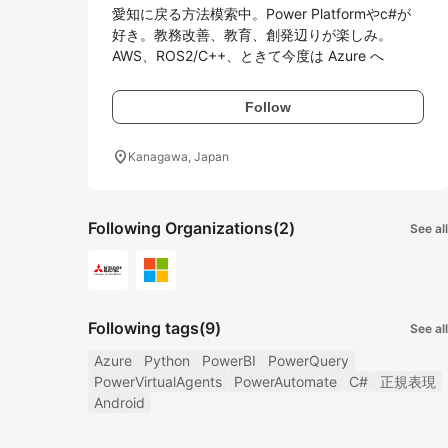
愛知に戻る方法模索中。Power Platformやc#が
好き。教務改善、教育、創発辺りが楽しみ。

Follow
location_on
Kanagawa, Japan
Following Organizations
(2)
See all
Following tags
(9)
See all
Azure
Python
PowerBI
PowerQuery
PowerVirtualAgents
PowerAutomate
C#
正規表現
Android