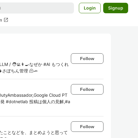
Login
Signup
open_in_new
m
Follow
LM / 🧑‍💻👨‍🍳なぜか #AI もつくれ
🌵さぼちん管理 🫠🧈
Follow
DutyAmbassador,Google Cloud PT
AI駆動開発 #dotnetlab 投稿は個人の見解,#a
Follow
たことなどを、まとめようと思って