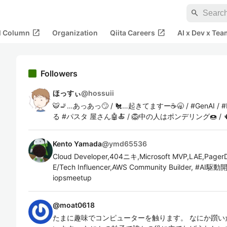
search
open_in_new
open_in_new
al Column
Organization
Qiita Careers
AI x Dev x Tea
Followers
ほっすぃ
@
hossuii
🐯🚬…あっあっ🙄 / 🐔…起きてますー☕️🥱 / #GenAI / #L
る #パスタ 屋さん🤖🍝 / 🦁中の人はポンデリング🍩 / 
Kento Yamada
@
ymd65536
Cloud Developer,404ニキ,Microsoft MVP,LAE,Pager
E/Tech Influencer,AWS Community Builder, #
iopsmeetup
@
moat0618
たまに趣味でコンピューターを触ります。 なにか躓い