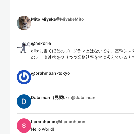
Mito Miyake
@
MiyakeMito
@
nekorie
qiitaに書くほどのプログラマ歴はないです。基幹シス
のデータ連携をやりつつ業務効率を常に考えているナマ
@
brahmaan-tokyo
Data man（見習い）
@
data-man
hammhamm
@
hammhamm
Hello World!