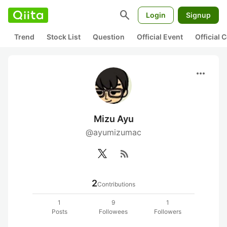
search
Login
Signup
Trend
Stock List
Question
Official Event
Official
more_horiz
Mizu Ayu
@ayumizumac
rss_feed
2
Contributions
1
9
1
Posts
Followees
Followers