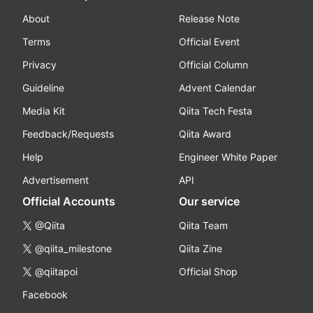
About
Release Note
Terms
Official Event
Privacy
Official Column
Guideline
Advent Calendar
Media Kit
Qiita Tech Festa
Feedback/Requests
Qiita Award
Help
Engineer White Paper
Advertisement
API
Official Accounts
Our service
@Qiita
Qiita Team
@qiita_milestone
Qiita Zine
@qiitapoi
Official Shop
Facebook