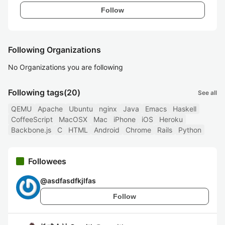
Follow
Following Organizations
No Organizations you are following
Following tags
(20)
See all
QEMU
Apache
Ubuntu
nginx
Java
Emacs
Haskell
CoffeeScript
MacOSX
Mac
iPhone
iOS
Heroku
Backbone.js
C
HTML
Android
Chrome
Rails
Python
Followees
@
asdfasdfkjlfas
Follow