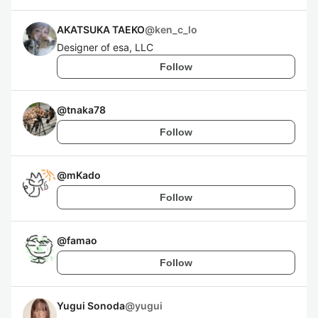
AKATSUKA TAEKO
@
ken_c_lo
Designer of esa, LLC
Follow
@
tnaka78
Follow
@
mKado
Follow
@
famao
Follow
Yugui Sonoda
@
yugui