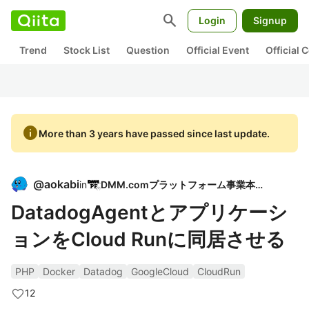
search
Login
Signup
Trend
Stock List
Question
Official Event
Official
info
More than 3 years have passed since last update.
@
aokabi
in
DMM.comプラットフォーム事業本部
DatadogAgentとアプリケーシ
ョンをCloud Runに同居させる
PHP
Docker
Datadog
GoogleCloud
CloudRun
12