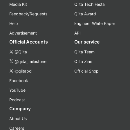
Media Kit
Qiita Tech Festa
Feedback/Requests
Qiita Award
Help
Engineer White Paper
Advertisement
API
Official Accounts
Our service
@Qiita
Qiita Team
@qiita_milestone
Qiita Zine
@qiitapoi
Official Shop
Facebook
YouTube
Podcast
Company
About Us
Careers