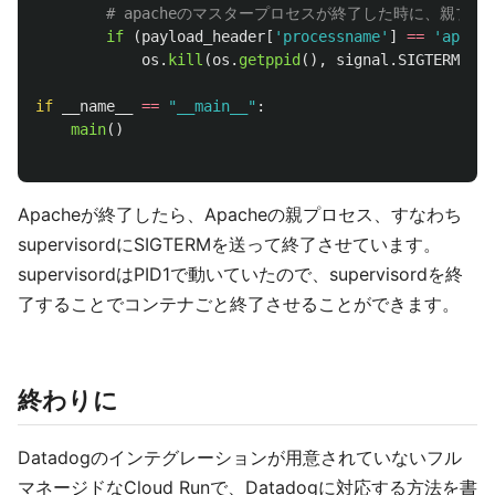
if 
(
payload_header
[
'
processname
'
]
==
'
apache
os
.
kill
(
os
.
getppid
(),
signal
.
SIGTERM
)
if
__name__
==
"
__main__
"
:
main
()
Apacheが終了したら、Apacheの親プロセス、すなわち
supervisordにSIGTERMを送って終了させています。
supervisordはPID1で動いていたので、supervisordを終
了することでコンテナごと終了させることができます。
終わりに
Datadogのインテグレーションが用意されていないフル
マネージドなCloud Runで、Datadogに対応する方法を書