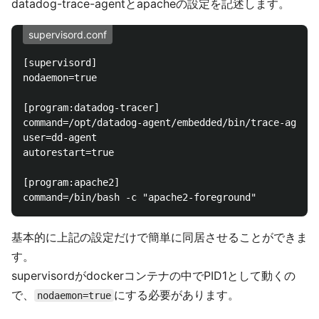
datadog-trace-agentとapacheの設定を記述します。
supervisord.conf
[supervisord]

nodaemon=true

[program:datadog-tracer]

command=/opt/datadog-agent/embedded/bin/trace-agent

user=dd-agent

autorestart=true

[program:apache2]

基本的に上記の設定だけで簡単に同居させることができま
す。
supervisordがdockerコンテナの中でPID1として動くの
で、
にする必要があります。
nodaemon=true