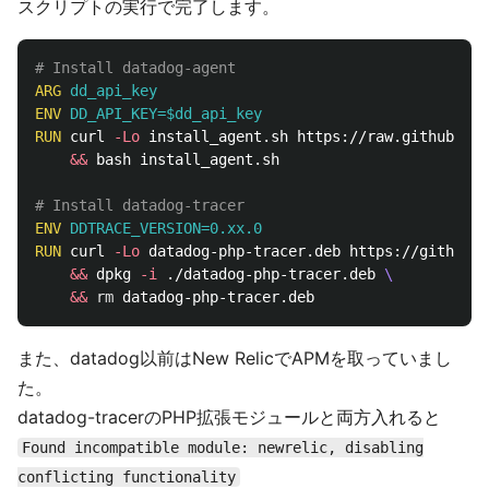
スクリプトの実行で完了します。
# Install datadog-agent
ARG
 dd_api_key
ENV
 DD_API_KEY=$dd_api_key
RUN 
curl 
-Lo
 install_agent.sh https://raw.githubuser
&&
 bash install_agent.sh

# Install datadog-tracer
ENV
 DDTRACE_VERSION=0.xx.0
RUN 
curl 
-Lo
 datadog-php-tracer.deb https://github.c
&&
 dpkg 
-i
 ./datadog-php-tracer.deb 
&&
rm 
また、datadog以前はNew RelicでAPMを取っていまし
た。
datadog-tracerのPHP拡張モジュールと両方入れると
Found incompatible module: newrelic, disabling
conflicting functionality