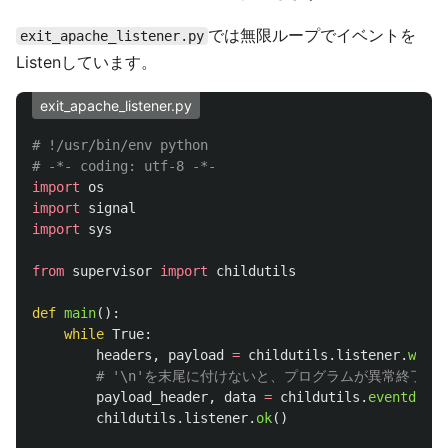
では無限ループでイベントを
exit_apache_listener.py
Listenしています。
exit_apache_listener.py
# !/usr/bin/env python

import
os
import
signal
import
sys
from
supervisor
import
childutils
def
main
():
while
True
:
headers
,
payload
=
childutils
.
listener
.
wait
(
payload_header
,
data
=
childutils
.
eventdata
(
childutils
.
listener
.
ok
()