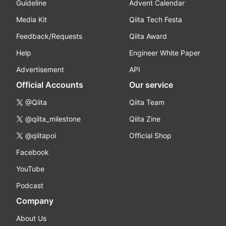
Guideline
Advent Calendar
Media Kit
Qiita Tech Festa
Feedback/Requests
Qiita Award
Help
Engineer White Paper
Advertisement
API
Official Accounts
Our service
@Qiita
Qiita Team
@qiita_milestone
Qiita Zine
@qiitapoi
Official Shop
Facebook
YouTube
Podcast
Company
About Us