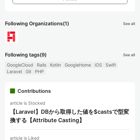
Following Organizations
(1)
See all
Following tags
(9)
See all
GoogleCloud
Rails
Kotlin
GoogleHome
iOS
Swift
Laravel
Git
PHP
Contributions
article is Stocked
【Laravel】DBから取得した値を$castsで型変
換する【Attribute Casting】
article is Liked