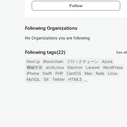
Follow
Following Organizations
No Organizations you are following
Following tags
(22)
See all
Next.js
Blockchain
ブロックチェーン
Azure
機械学習
archLinux
Electron
Laravel
WordPress
iPhone
Swift
PHP
CentOS
Mac
Rails
Linux
MySQL
Git
Twitter
HTML5