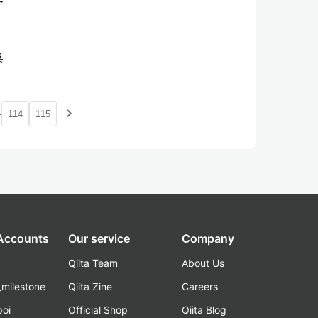
集
…
navigate_next
114
115
 Accounts
Our service
Company
Qiita Team
About Us
_milestone
Qiita Zine
Careers
poi
Official Shop
Qiita Blog