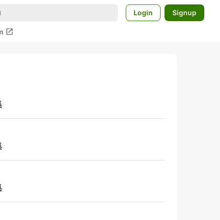
Login
Signup
open_in_new
m
集
集
集