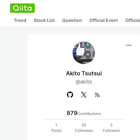
Trend
Stock List
Question
Official Event
Offici
more_horiz
Akito Tsutsui
@akito
rss_feed
879
Contributions
1
20
5
Posts
Followees
Followers