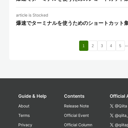
article is Stocked
爆速でターミナルを使うためのショートカット
1
2
3
4
5
Guide & Help
Contents
Official
About
Release Note
@Qiita
Terms
Official Event
@qiita
Privacy
Official Column
@qiita