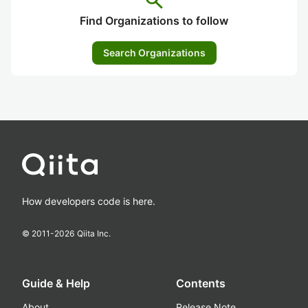
search
Find Organizations to follow
Search Organizations
How developers code is here.
© 2011-
2026
Qiita Inc.
Guide & Help
Contents
About
Release Note