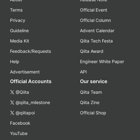
Terms
Official Event
Privacy
Official Column
Guideline
Advent Calendar
Media Kit
Qiita Tech Festa
Feedback/Requests
Qiita Award
Help
Engineer White Paper
Advertisement
API
Official Accounts
Our service
@Qiita
Qiita Team
@qiita_milestone
Qiita Zine
@qiitapoi
Official Shop
Facebook
YouTube