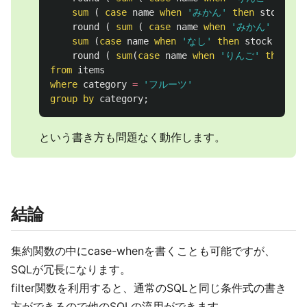
sum
(
case
name
when
'みかん'
then
stock
el
round
(
sum
(
case
name
when
'みかん'
then
sum
(
case
name
when
'なし'
then
stock
else
round
(
sum
(
case
name
when
'りんご'
then
st
from
items
where
category
=
'フルーツ'
group
by
category
;
という書き方も問題なく動作します。
結論
集約関数の中にcase-whenを書くことも可能ですが、
SQLが冗長になります。
filter関数を利用すると、通常のSQLと同じ条件式の書き
方ができるので他のSQLの流用ができます。