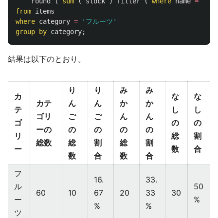
round
(
sum
(
stock
)
filter
(
where
name
=
'な
from
items
where
category
=
'フルーツ'
group
by
category
;
結果は以下のとおり。
り
り
み
み
カ
な
な
カテ
ん
ん
か
か
テ
し
し
ゴリ
ご
ご
ん
ん
ゴ
の
の
ーの
の
の
の
の
リ
総
割
総数
総
割
総
割
ー
数
合
数
合
数
合
フ
16.
33.
ル
50
60
10
67
20
33
30
ー
%
%
%
ツ