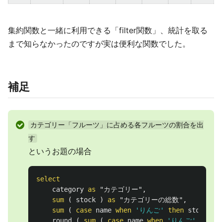
集約関数と一緒に利用できる「filter関数」、統計を取る
まで知らなかったのですが実は便利な関数でした。
補足
カテゴリー「フルーツ」に占める各フルーツの割合を出
す
というお題の場合
select
category
as
"カテゴリー"
,
sum
(
stock
)
as
"カテゴリーの総数"
,
sum
(
case
name
when
'りんご'
then
stock
el
round
(
sum
(
case
name
when
'りんご'
then