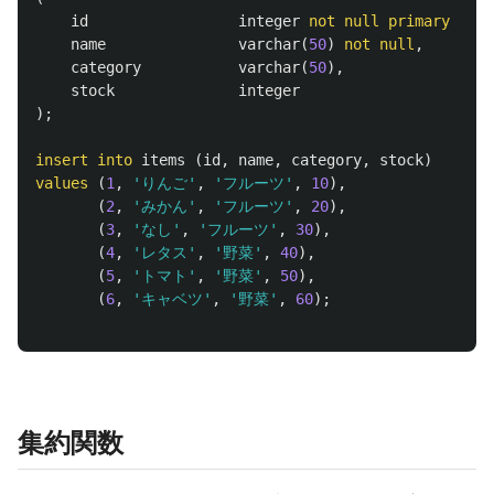
id
integer
not
null
primary
key
,
name
varchar
(
50
)
not
null
,
category
varchar
(
50
),
stock
integer
);
insert
into
items
(
id
,
name
,
category
,
stock
)
values
(
1
,
'りんご'
,
'フルーツ'
,
10
),
(
2
,
'みかん'
,
'フルーツ'
,
20
),
(
3
,
'なし'
,
'フルーツ'
,
30
),
(
4
,
'レタス'
,
'野菜'
,
40
),
(
5
,
'トマト'
,
'野菜'
,
50
),
(
6
,
'キャベツ'
,
'野菜'
,
60
);
集約関数