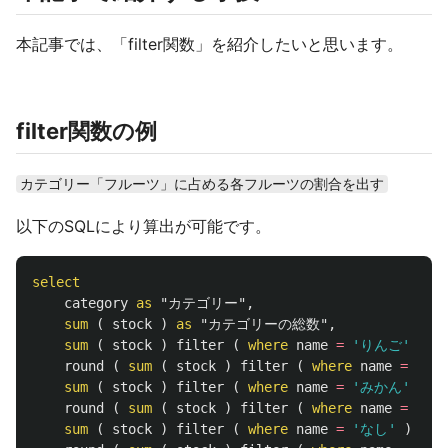
本記事では、「filter関数」を紹介したいと思います。
filter関数の例
カテゴリー「フルーツ」に占める各フルーツの割合を出す
以下のSQLにより算出が可能です。
select
category
as
"カテゴリー"
,
sum
(
stock
)
as
"カテゴリーの総数"
,
sum
(
stock
)
filter
(
where
name
=
'りんご'
)
a
round
(
sum
(
stock
)
filter
(
where
name
=
'り
sum
(
stock
)
filter
(
where
name
=
'みかん'
)
a
round
(
sum
(
stock
)
filter
(
where
name
=
'み
sum
(
stock
)
filter
(
where
name
=
'なし'
)
as