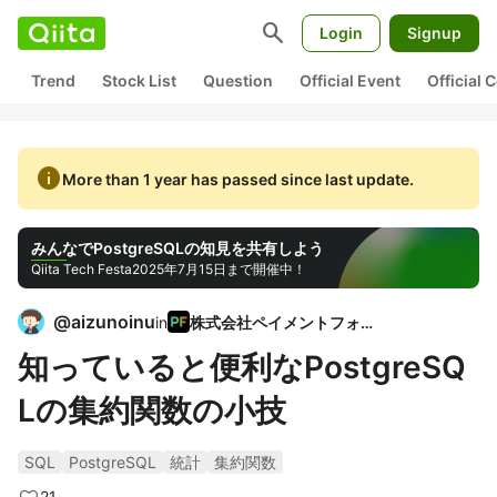
search
Login
Signup
Trend
Stock List
Question
Official Event
Official
info
More than 1 year has passed since last update.
みんなでPostgreSQLの知見を共有しよう
Qiita Tech Festa
2025年7月15日まで開催中！
@
aizunoinu
in
株式会社ペイメントフォー
知っていると便利なPostgreSQ
Lの集約関数の小技
SQL
PostgreSQL
統計
集約関数
21