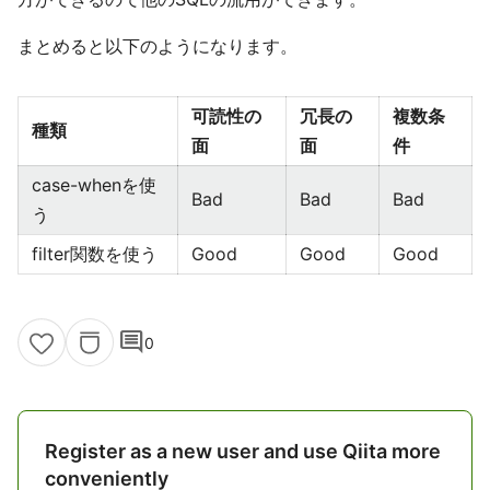
まとめると以下のようになります。
可読性の
冗長の
複数条
種類
面
面
件
case-whenを使
Bad
Bad
Bad
う
filter関数を使う
Good
Good
Good
comment
0
Register as a new user and use Qiita more
conveniently