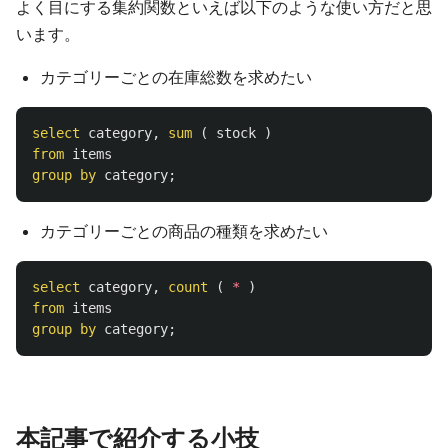
よく目にする集約関数といえば以下のような使い方だと思
います。
カテゴリーごとの在庫総数を求めたい
select
category
,
sum
(
stock
)
from
items
group
by
category
;
カテゴリーごとの商品の種類を求めたい
select
category
,
count
(
*
)
from
items
group
by
category
;
本記事で紹介する小技