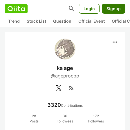
search
Login
Signup
Trend
Stock List
Question
Official Event
Official
more_horiz
ka age
@ageprocpp
rss_feed
3320
Contributions
28
36
172
Posts
Followees
Followers