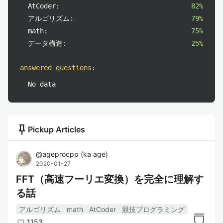
AtCoder:
82%
アルゴリズム:
79%
math:
75%
データ構造:
25%
answered questions
:
No data
push_pin
Pickup Articles
@
ageprocpp
(
ka age
)
2020-01-27
FFT（高速フーリエ変換）を完全に理解す
る話
アルゴリズム
math
AtCoder
競技プログラミング
1153