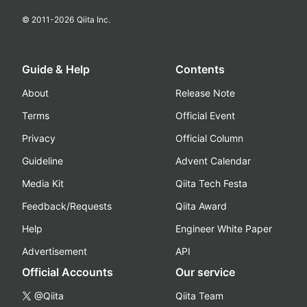
© 2011-
2026
Qiita Inc.
Guide & Help
Contents
About
Release Note
Terms
Official Event
Privacy
Official Column
Guideline
Advent Calendar
Media Kit
Qiita Tech Festa
Feedback/Requests
Qiita Award
Help
Engineer White Paper
Advertisement
API
Official Accounts
Our service
@Qiita
Qiita Team