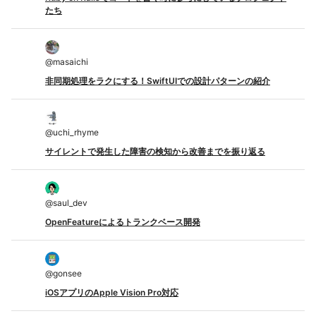
たち
@
masaichi
非同期処理をラクにする！SwiftUIでの設計パターンの紹介
@
uchi_rhyme
サイレントで発生した障害の検知から改善までを振り返る
@
saul_dev
OpenFeatureによるトランクベース開発
@
gonsee
iOSアプリのApple Vision Pro対応