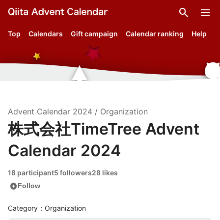
search
menu
Top
Calendars
Gift campaign
Calendar ranking
Help
Advent Calendar
2024
/
Organization
株式会社TimeTree Advent
Calendar 2024
18 participant
5 followers
28 likes
add_circle
Follow
Category：Organization