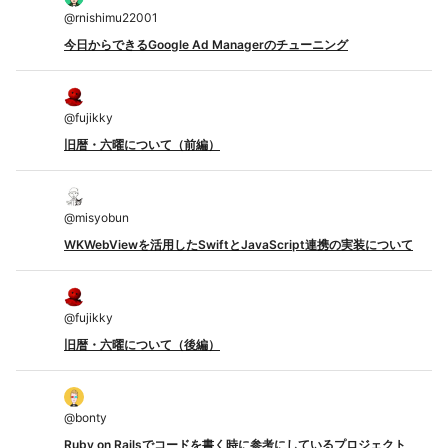
@
rnishimu22001
今日からできるGoogle Ad Managerのチューニング
@
fujikky
旧暦・六曜について（前編）
@
misyobun
WKWebViewを活用したSwiftとJavaScript連携の実装について
@
fujikky
旧暦・六曜について（後編）
@
bonty
Ruby on Railsでコードを書く時に参考にしているプロジェクト