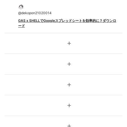
@
dekopon21020014
GAS x SHELLでGoogleスプレッドシートを効率的に？ダウンロ
ード
add
add
add
add
add