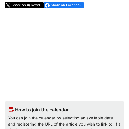
Share on X(Twitter)
Share on Facebook
edit_calendar
How to join the calendar
You can join the calendar by selecting an available date
and registering the URL of the article you wish to link to. If a