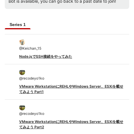
slot is available, you can go back to a past date to join!
Series 1
@
Keichan_15
Node.jsでSSH接続をやってみた
@
recodeyo1ko
VMware WorkstationにREHLやWindows Server、ESXiを載せ
てみよう Part1
@
recodeyo1ko
VMware WorkstationにREHLやWindows Server、ESXiを載せ
てみよう Part2