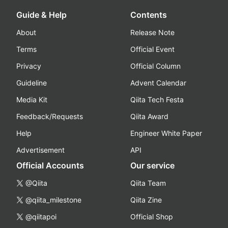
Guide & Help
Contents
About
Release Note
Terms
Official Event
Privacy
Official Column
Guideline
Advent Calendar
Media Kit
Qiita Tech Festa
Feedback/Requests
Qiita Award
Help
Engineer White Paper
Advertisement
API
Official Accounts
Our service
@Qiita
Qiita Team
@qiita_milestone
Qiita Zine
@qiitapoi
Official Shop