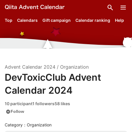
search
menu
Top
Calendars
Gift campaign
Calendar ranking
Help
Advent Calendar
2024
/
Organization
DevToxicClub Advent
Calendar 2024
10 participant
1 followers
58 likes
add_circle
Follow
Category：Organization