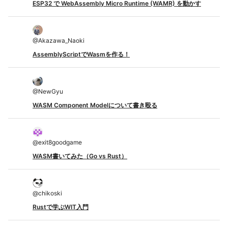
ESP32 で WebAssembly Micro Runtime (WAMR) を動かす
@
Akazawa_Naoki
AssemblyScriptでWasmを作る！
@
NewGyu
WASM Component Modelについて書き殴る
@
exit8goodgame
WASM書いてみた（Go vs Rust）
@
chikoski
Rustで学ぶWIT入門