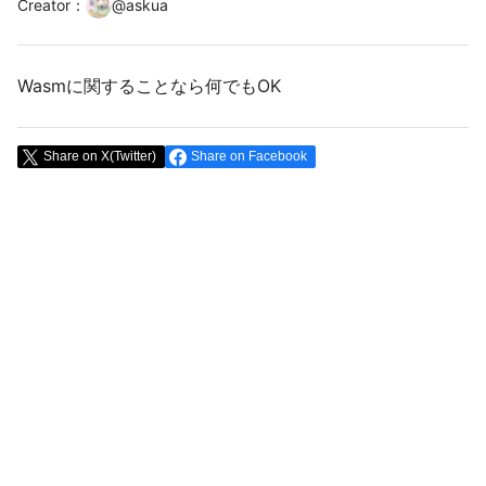
Creator
：
@
askua
Wasmに関することなら何でもOK
Share on X(Twitter)
Share on Facebook