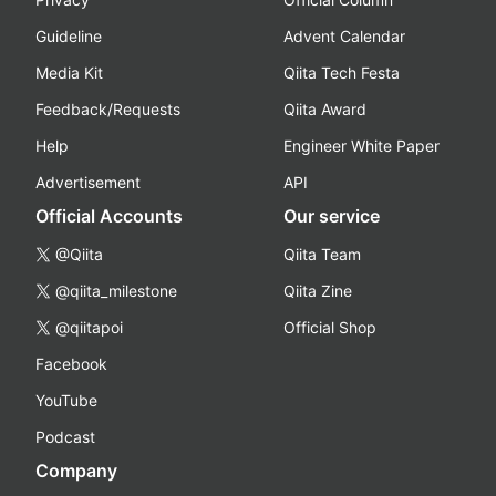
Guideline
Advent Calendar
Media Kit
Qiita Tech Festa
Feedback/Requests
Qiita Award
Help
Engineer White Paper
Advertisement
API
Official Accounts
Our service
@Qiita
Qiita Team
@qiita_milestone
Qiita Zine
@qiitapoi
Official Shop
Facebook
YouTube
Podcast
Company