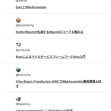
@
askua
DartとWebAssembly
@
tanishiking
Kotlin/Wasmが生成するWasmGCコードを眺める
@
chikoski
RustによるマクロサービスフレームワークSpin入門
@
kackytw
Vite+React+TypeScript+SWCでWebAssembly開発環境を試
す
@
NewGyu
cargo-componentによるbindingsの生成