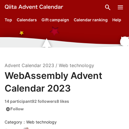
search
menu
Top
Calendars
Gift campaign
Calendar ranking
Help
Advent Calendar
2023
/
Web technology
WebAssembly Advent
Calendar 2023
14 participant
92 followers
8 likes
add_circle
Follow
Category：Web technology