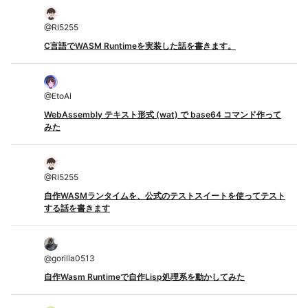
@
RI5255
C言語でWASM Runtimeを実装した話を書きます。
@
EtoAl
WebAssembly テキスト形式 (wat) で base64 コマンド作って
みた
@
RI5255
自作WASMランタイムを、公式のテストスイートを使ってテスト
する話を書きます
@
gorilla0513
自作Wasm Runtimeで自作Lisp処理系を動かしてみた