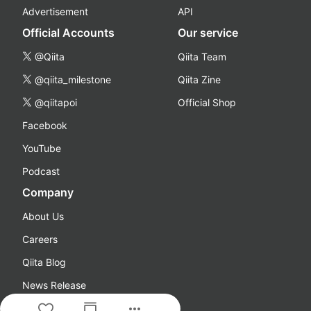
Advertisement
API
Official Accounts
Our service
@Qiita
Qiita Team
@qiita_milestone
Qiita Zine
@qiitapoi
Official Shop
Facebook
YouTube
Podcast
Company
About Us
Careers
Qiita Blog
News Release
more_horiz