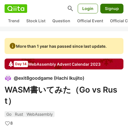
search
Login
Signup
Trend
Stock List
Question
Official Event
Official
info
More than 1 year has passed since last update.
WebAssembly
Advent Calendar
2023
Day 14
@
exit8goodgame
(
Hachi Ikujito
)
WASM書いてみた（Go vs Rus
t）
Go
Rust
WebAssembly
8