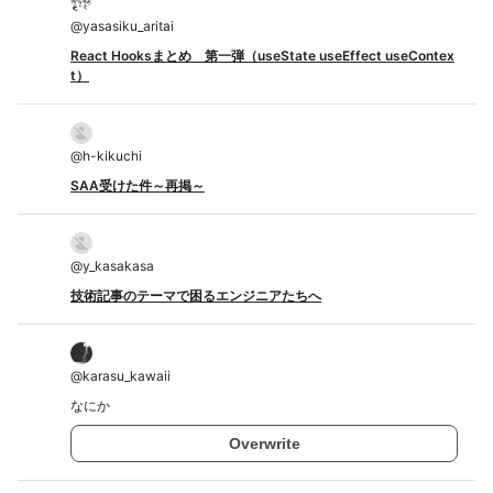
@
yasasiku_aritai
React Hooksまとめ 第一弾（useState useEffect useContex
t）
@
h-kikuchi
SAA受けた件～再掲～
@
y_kasakasa
技術記事のテーマで困るエンジニアたちへ
@
karasu_kawaii
なにか
Overwrite