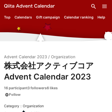
search
menu
Top
Calendars
Gift campaign
Calendar ranking
Help
Advent Calendar
2023
/
Organization
株式会社アクティブコア
Advent Calendar 2023
16 participant
3 followers
6 likes
add_circle
Follow
Category：Organization