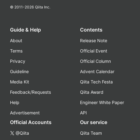
© 2011-
2026
Qiita Inc.
Guide & Help
Contents
About
Release Note
Terms
Official Event
Privacy
Official Column
Guideline
Advent Calendar
Media Kit
Qiita Tech Festa
Feedback/Requests
Qiita Award
Help
Engineer White Paper
Advertisement
API
Official Accounts
Our service
@Qiita
Qiita Team