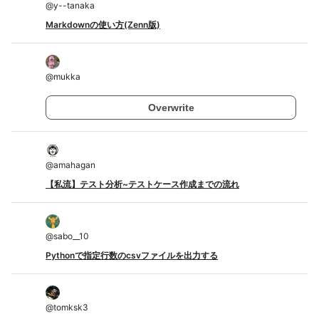
@
y--tanaka
Markdownの使い方(Zenn版)
@
mukka
Overwrite
@
amahagan
【私流】テスト分析~テストケース作成までの流れ
@
sabo__10
Pythonで指定行数のcsvファイルを出力する
@
tomksk3