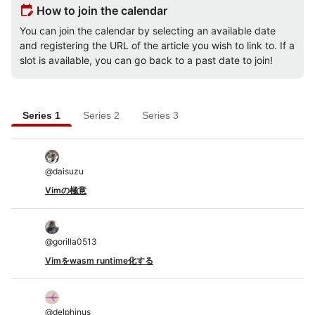
edit_calendar
How to join the calendar
You can join the calendar by selecting an available date
and registering the URL of the article you wish to link to. If a
slot is available, you can go back to a past date to join!
Series 1
Series 2
Series 3
@
daisuzu
Vimの極意
@
gorilla0513
Vimをwasm runtime化する
@
delphinus