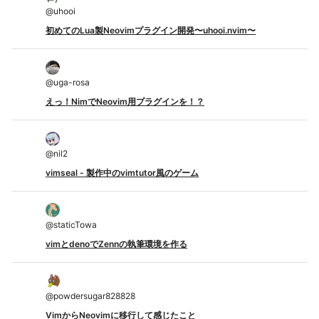
@
uhooi
初めてのLua製Neovimプラグイン開発〜uhooi.nvim〜
@
uga-rosa
えっ！NimでNeovim用プラグインを！？
@
nil2
vimseal - 製作中のvimtutor風のゲーム
@
staticTowa
vimとdenoでZennの執筆環境を作る
@
powdersugar828828
VimからNeovimに移行して感じたこと