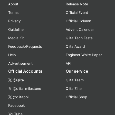
About
Release Note
Terms
Official Event
Privacy
Official Column
Guideline
Advent Calendar
Media Kit
Qiita Tech Festa
Feedback/Requests
Qiita Award
Help
Engineer White Paper
Advertisement
API
Official Accounts
Our service
@Qiita
Qiita Team
@qiita_milestone
Qiita Zine
@qiitapoi
Official Shop
Facebook
YouTube