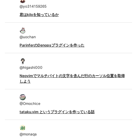
@
yo314159265
君はkiloを知っているか
@
uochan
ParinferのDenopsプラグインを作った
@
higashi000
Neovimでマルチバイトの文字を含んだ行のカーソル位置を取得
しよう
@
Omochice
tataku.vim というプラグインを作っている話
@
monaqa