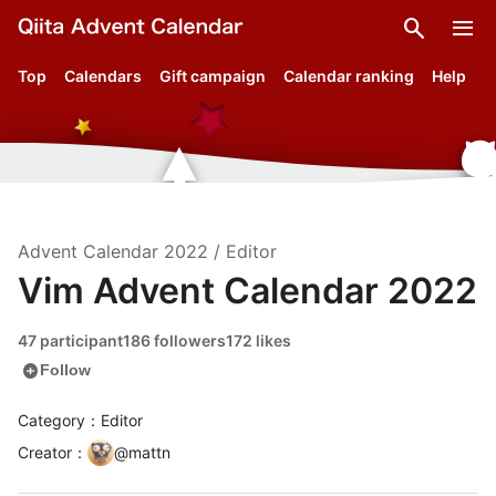
search
menu
Top
Calendars
Gift campaign
Calendar ranking
Help
Advent Calendar
2022
/
Editor
Vim Advent Calendar 2022
47 participant
186 followers
172 likes
add_circle
Follow
Category：Editor
Creator
：
@
mattn