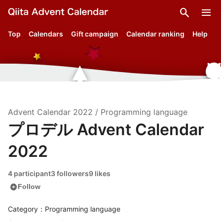
search
menu
Top
Calendars
Gift campaign
Calendar ranking
Help
Advent Calendar
2022
/
Programming language
プロデル Advent Calendar
2022
4 participant
3 followers
9 likes
add_circle
Follow
Category：Programming language