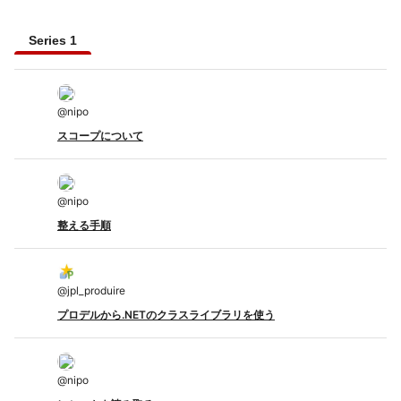
Series 1
@
nipo
スコープについて
@
nipo
整える手順
@
jpl_produire
プロデルから.NETのクラスライブラリを使う
@
nipo