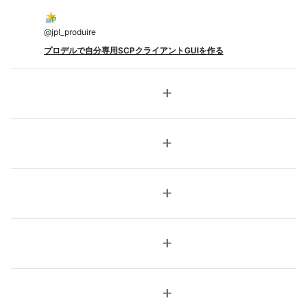
@
jpl_produire
プロデルで自分専用SCPクライアントGUIを作る
add
add
add
add
add