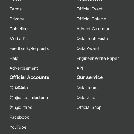
Terms
Official Event
Privacy
Official Column
Guideline
Advent Calendar
Media Kit
Qiita Tech Festa
Feedback/Requests
Qiita Award
Help
Engineer White Paper
Advertisement
API
Official Accounts
Our service
@Qiita
Qiita Team
@qiita_milestone
Qiita Zine
@qiitapoi
Official Shop
Facebook
YouTube