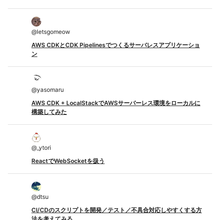
@
letsgomeow
AWS CDKとCDK Pipelinesでつくるサーバレスアプリケーショ
ン
@
yasomaru
AWS CDK + LocalStackでAWSサーバーレス環境をローカルに
構築してみた
@
_ytori
ReactでWebSocketを扱う
@
dtsu
CI/CDのスクリプトを開発／テスト／不具合対応しやすくする方
法を考えてみる