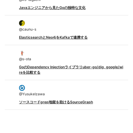
Javaエンジニアから見たGoの独特な文化
@
caunu-s
ElasticsearchとNeo4jをKafkaで連携する
@
s-ota
GoのDependency Injectionライブラリuber-go/dig, google/wi
reを比較する
@
YusukeIzawa
ソースコードgrep地獄を助けるSourceGraph