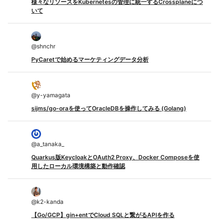
様々なリソースをKubernetesの管理に統一するCrossplaneにつ
いて
@
shnchr
PyCaretで始めるマーケティングデータ分析
@
y-yamagata
sijms/go-oraを使ってOracleDBを操作してみる (Golang)
@
a_tanaka_
Quarkus版KeycloakとOAuth2 Proxy、Docker Composeを使
用したローカル環境構築と動作確認
@
k2-kanda
【Go/GCP】gin+entでCloud SQLと繋がるAPIを作る