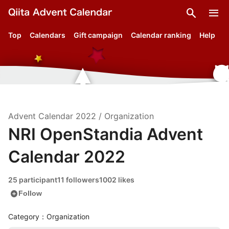
search
menu
Top
Calendars
Gift campaign
Calendar ranking
Help
Advent Calendar
2022
/
Organization
NRI OpenStandia Advent
Calendar 2022
25 participant
11 followers
1002 likes
add_circle
Follow
Category：Organization