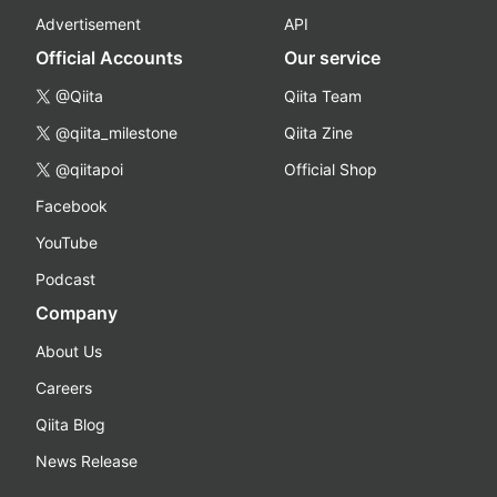
Advertisement
API
Official Accounts
Our service
@Qiita
Qiita Team
@qiita_milestone
Qiita Zine
@qiitapoi
Official Shop
Facebook
YouTube
Podcast
Company
About Us
Careers
Qiita Blog
News Release