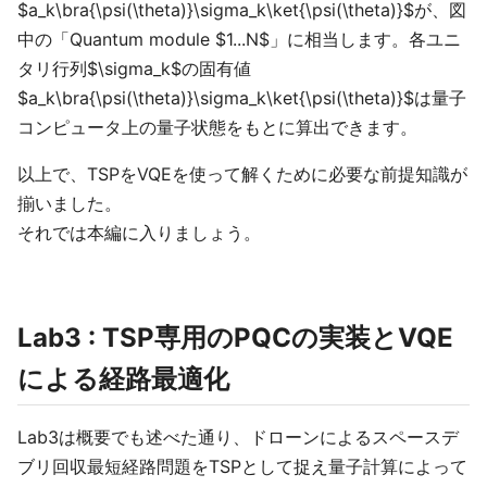
$a_k\bra{\psi(\theta)}\sigma_k\ket{\psi(\theta)}$が、図
中の「Quantum module $1...N$」に相当します。各ユニ
タリ行列$\sigma_k$の固有値
$a_k\bra{\psi(\theta)}\sigma_k\ket{\psi(\theta)}$は量子
コンピュータ上の量子状態をもとに算出できます。
以上で、TSPをVQEを使って解くために必要な前提知識が
揃いました。
それでは本編に入りましょう。
Lab3 : TSP専用のPQCの実装とVQE
による経路最適化
Lab3は概要でも述べた通り、ドローンによるスペースデ
ブリ回収最短経路問題をTSPとして捉え量子計算によって