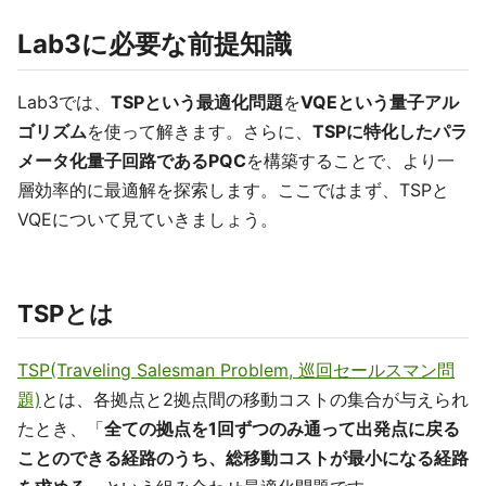
Lab3に必要な前提知識
Lab3では、
TSPという最適化問題
を
VQEという量子アル
ゴリズム
を使って解きます。さらに、
TSPに特化したパラ
メータ化量子回路であるPQC
を構築することで、より一
層効率的に最適解を探索します。ここではまず、TSPと
VQEについて見ていきましょう。
TSPとは
TSP(Traveling Salesman Problem, 巡回セールスマン問
題)
とは、各拠点と2拠点間の移動コストの集合が与えられ
たとき、「
全ての拠点を1回ずつのみ通って出発点に戻る
ことのできる経路のうち、総移動コストが最小になる経路