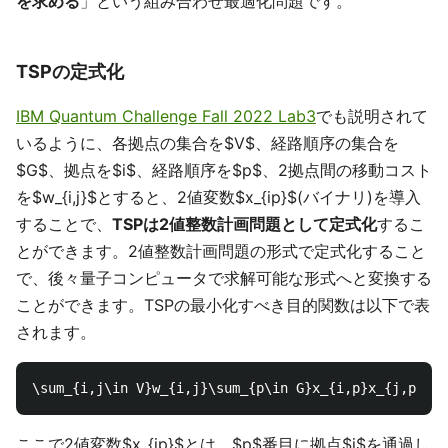
を求める
」という組み合わせ最適化問題です。
TSPの定式化
IBM Quantum Challenge Fall 2022 Lab3
でも説明されて
いるように、各拠点の集合を$V$、経路順序の集合を
$G$、拠点を$i$、経路順序を$p$、2拠点間の移動コスト
を$w_{i,j}$とすると、2値変数$x_{ip}$(バイナリ)を導入
することで、
TSPは2値整数計画問題として定式化
するこ
とができます。2値整数計画問題の形式で定式化すること
で、後々量子コンピュータで求解可能な形式へと変換する
ことができます。TSPの最小化すべき目的関数は以下で表
されます。
ここで2値変数$x_{ip}$とは、$p$番目に拠点$i$を通過し