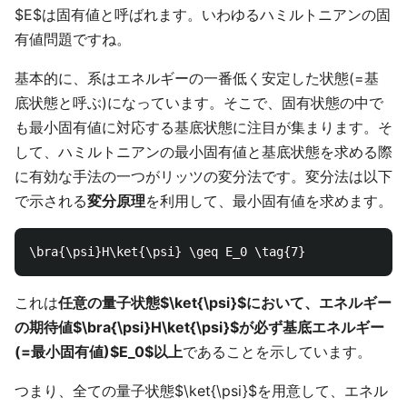
$E$は固有値と呼ばれます。いわゆるハミルトニアンの固
有値問題ですね。
基本的に、系はエネルギーの一番低く安定した状態(=基
底状態と呼ぶ)になっています。そこで、固有状態の中で
も最小固有値に対応する基底状態に注目が集まります。そ
して、ハミルトニアンの最小固有値と基底状態を求める際
に有効な手法の一つがリッツの変分法です。変分法は以下
で示される
変分原理
を利用して、最小固有値を求めます。
これは
任意の量子状態$\ket{\psi}$において、エネルギー
の期待値$\bra{\psi}H\ket{\psi}$が必ず基底エネルギー
(=最小固有値)$E_0$以上
であることを示しています。
つまり、全ての量子状態$\ket{\psi}$を用意して、エネル