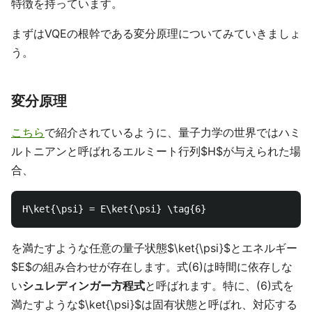
特徴を持っています。
まずはVQEの根幹である変分原理についてみていきましょ
う。
変分原理
こちら
で紹介されているように、量子力学の世界ではハミ
ルトニアンと呼ばれるエルミート行列$H$が与えられた場
合、
を満たすような任意の量子状態$\ket{\psi}$とエネルギー
$E$の組み合わせが存在します。式(6)は時間に依存しな
い
シュレディンガー方程式
と呼ばれます。特に、(6)式を
満たすような$\ket{\psi}$は固有状態と呼ばれ、対応する