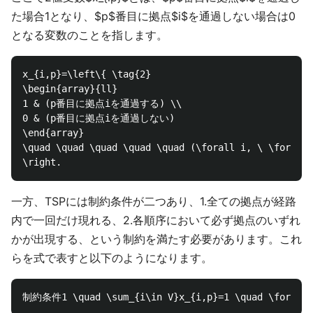
た場合1となり、$p$番目に拠点$i$を通過しない場合は0
となる変数のことを指します。
x_{i,p}=\left\{ \tag{2}

\begin{array}{ll}

1 & (p番目に拠点iを通過する) \\

0 & (p番目に拠点iを通過しない)

\end{array}

\quad \quad \quad \quad \quad (\forall i, \ \forall 
一方、TSPには制約条件が二つあり、1.全ての拠点が経路
内で一回だけ現れる、2.各順序において必ず拠点のいずれ
かが出現する、という制約を満たす必要があります。これ
らを式で表すと以下のようになります。