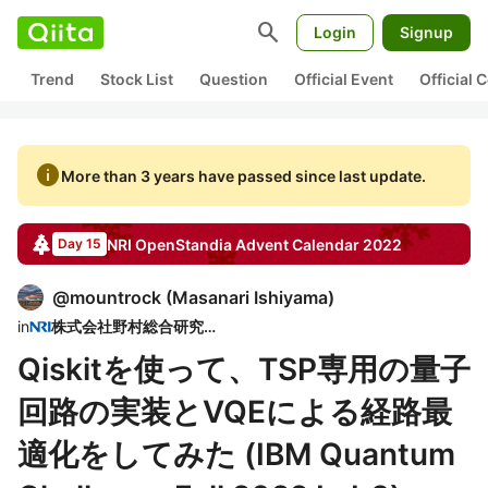
search
Login
Signup
Trend
Stock List
Question
Official Event
Official
info
More than 3 years have passed since last update.
NRI OpenStandia
Advent Calendar
2022
Day 15
@
mountrock
(
Masanari Ishiyama
)
in
株式会社野村総合研究所
Qiskitを使って、TSP専用の量子
回路の実装とVQEによる経路最
適化をしてみた (IBM Quantum