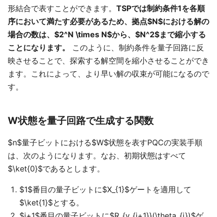
形結合で表すことができます。
TSPでは制約条件1を各順
序において満たす必要があるため、拠点$N$における解の
場合の数は、$2^N \times N$から、$N^2$まで縮小する
ことになります。
このように、制約条件を量子回路に反
映させることで、探索する解空間を縮小させることができ
ます。これによって、より早い解の収束が可能になるので
す。
W状態を量子回路で生成する関数
$n$量子ビットにおける$W$状態を表すPQCの実装手順
は、次のようになります。なお、初期状態はすべて
$\ket{0}$であるとします。
$1$番目の量子ビットに$X_{1}$ゲートを適用して
$\ket{1}$とする。
$i+1$番目の量子ビットに$R_{y_{i+1}}(\theta_{i})$ゲ