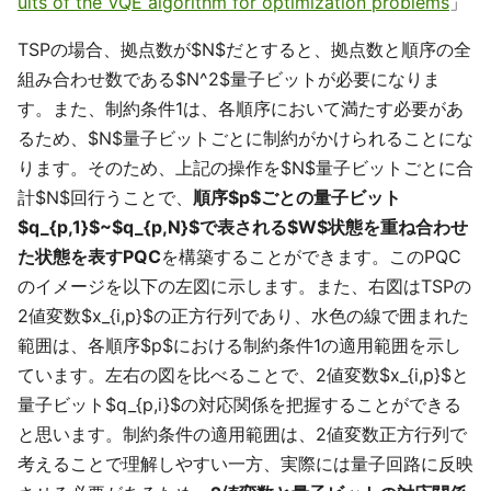
uits of the VQE algorithm for optimization problems
」
TSPの場合、拠点数が$N$だとすると、拠点数と順序の全
組み合わせ数である$N^2$量子ビットが必要になりま
す。また、制約条件1は、各順序において満たす必要があ
るため、$N$量子ビットごとに制約がかけられることにな
ります。そのため、上記の操作を$N$量子ビットごとに合
計$N$回行うことで、
順序$p$ごとの量子ビット
$q_{p,1}$~$q_{p,N}$で表される$W$状態を重ね合わせ
た状態を表すPQC
を構築することができます。このPQC
のイメージを以下の左図に示します。また、右図はTSPの
2値変数$x_{i,p}$の正方行列であり、水色の線で囲まれた
範囲は、各順序$p$における制約条件1の適用範囲を示し
ています。左右の図を比べることで、2値変数$x_{i,p}$と
量子ビット$q_{p,i}$の対応関係を把握することができる
と思います。制約条件の適用範囲は、2値変数正方行列で
考えることで理解しやすい一方、実際には量子回路に反映