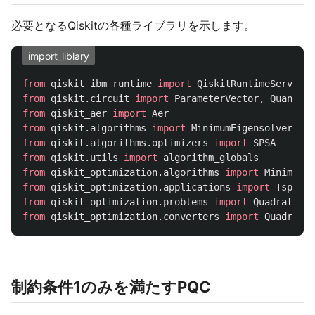
必要となるQiskitの各種ライブラリを示します。
import_liblary
from
qiskit_ibm_runtime
import
QiskitRuntimeService
,
from
qiskit.circuit
import
ParameterVector
,
QuantumC
from
qiskit_aer
import
Aer
from
qiskit.algorithms
import
MinimumEigensolver
,
Nu
from
qiskit.algorithms.optimizers
import
SPSA
from
qiskit.utils
import
algorithm_globals
from
qiskit_optimization.algorithms
import
MinimumEi
from
qiskit_optimization.applications
import
Tsp
from
qiskit_optimization.problems
import
QuadraticPr
from
qiskit_optimization.converters
import
Quadratic
制約条件1のみを満たすPQC