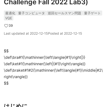
Challenge Fall 2022 Lab3)
最適化
量子コンピュータ
巡回セールスマン問題
量子ゲート
VQE
39
Last updated at
2022-12-15
Posted at
2022-12-15
$$
\def\bra#1{\mathinner{\left\langle{#1}\right|}}
\def\ket#1{\mathinner{\left|{#1}\right\rangle}}
\def\braket#1#2{\mathinner{\left\langle{#1}\middle|#2\
right\rangle}}
$$
はじめに