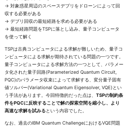
→ 対象惑星周辺のスペースデブリをドローンによって回
収する必要がある
→ デブリ回収の最短経路を求める必要がある
→ 最短経路問題をTSPに落とし込み、量子コンピュータ
を使って解く
TSPは古典コンピュータによる求解が難しいため、量子コ
ンピュータによる求解が期待されている問題の一つです。
量子コンピュータによる求解方法の一つとして、パラメー
タ化された量子回路(Parameterized Quantum Circuit,
PQC)のパラメータ収束によって求解する、変分量子固有
値ソルバー(Variational Quantum Eigensolver, VQE)とい
う手法があります。今回特徴的だった点は、
TSPの制約条
件をPQCに反映することで解の探索空間を縮小し、より
高速な求解を試みる
という内容でした。
なお、過去のIBM Quantum ChallengeにおけるVQE問題