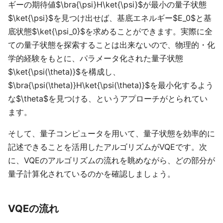
ギーの期待値$\bra{\psi}H\ket{\psi}$が最小の量子状態
$\ket{\psi}$を見つけ出せば、基底エネルギー$E_0$と基
底状態$\ket{\psi_0}$を求めることができます。実際に全
ての量子状態を探索することは出来ないので、物理的・化
学的経験をもとに、パラメータ化された量子状態
$\ket{\psi(\theta)}$を構成し、
$\bra{\psi(\theta)}H\ket{\psi(\theta)}$を最小化するよう
な$\theta$を見つける、というアプローチがとられてい
ます。
そして、量子コンピュータを用いて、量子状態を効率的に
記述できることを活用したアルゴリズムがVQEです。次
に、VQEのアルゴリズムの流れを眺めながら、どの部分が
量子計算化されているのかを確認しましょう。
VQEの流れ