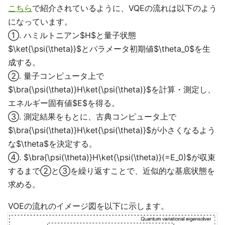
こちら
で紹介されているように、VQEの流れは以下のよう
になっています。
①. ハミルトニアン$H$と量子状態
$\ket{\psi(\theta)}$とパラメータ初期値$\theta_0$を生
成する。
②. 量子コンピュータ上で
$\bra{\psi(\theta)}H\ket{\psi(\theta)}$を計算・測定し、
エネルギー固有値$E$を得る。
③. 測定結果をもとに、古典コンピュータ上で
$\bra{\psi(\theta)}H\ket{\psi(\theta)}$が小さくなるよう
な$\theta$を決定する。
④. $\bra{\psi(\theta)}H\ket{\psi(\theta)}(=E_0)$が収束
するまで②と③を繰り返すことで、近似的な基底状態を
求める。
VOEの流れのイメージ図を以下に示します。