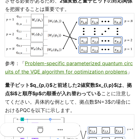
させる必要があるため、
2値変数と量子ビットの対応関係
を把握することは重要です。
参考：「
Problem-specific parameterized quantum circ
uits of the VQE algorithm for optimization problems
」
量子ビット$q_{p,i}$と前述した2値変数$x_{i,p}$は、拠
点$i$と順序$p$の順番が入れ替わっている
ことに注意し
てください。具体的な例として、拠点数$N=3$の場合に
おけるPQCを以下に示します。
more_horiz