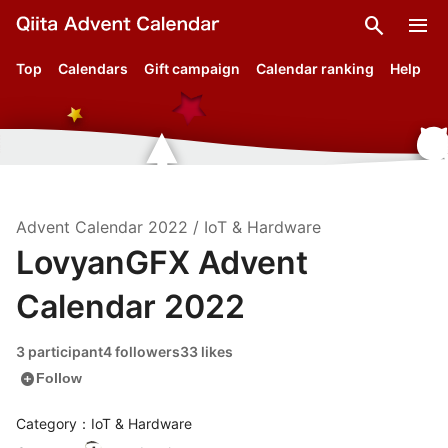
search
menu
Top
Calendars
Gift campaign
Calendar ranking
Help
Advent Calendar
2022
/
IoT & Hardware
LovyanGFX Advent
Calendar 2022
3 participant
4 followers
33 likes
add_circle
Follow
Category：IoT & Hardware