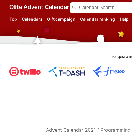
search
Top
Calendars
Gift campaign
Calendar ranking
Help
The Qiita Ad
Advent Calendar
2021
/
Programming 