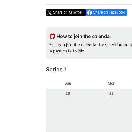
Share on X(Twitter)
Share on Facebook
edit_calendar
How to join the calendar
You can join the calendar by selecting an av
a past date to join!
Series 1
Sun
Mon
28
29