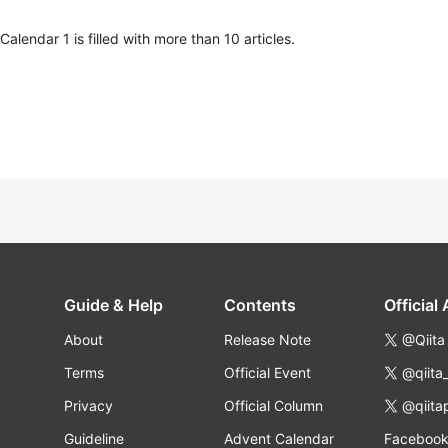
lendar 1 is filled with more than 10 articles.
Guide & Help
Contents
Official
About
Release Note
@Qiita
Terms
Official Event
@qiita
Privacy
Official Column
@qiita
Guideline
Advent Calendar
Faceboo