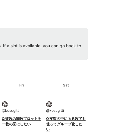
 If a slot is available, you can go back to
Fri
Sat
@
kosugitti
@
kosugitti
Q.複数の関数プロットを
Q.変数の中にある数字を
一枚の図にしたい
使ってグループ化した
い