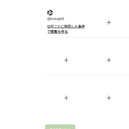
@
kosugitti
add
Q.行ごとに対応した条件
で変数を作る
add
add
add
add