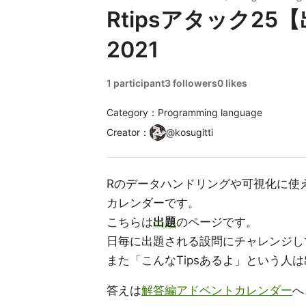
Rtipsアタック25【出
2021
1 participant
3 followers
0 likes
Category：Programming language
Creator
：
@
kosugitti
Rのデータハンドリングや可視化に使
カレンダーです。
こちらは
出題
のページです。
日毎に出題される設問にチャレンジし
また「こんなTipsあるよ」という人
答えは
解答編アドベントカレンダー
へ