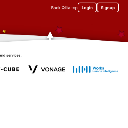
Back Qiita top
Login
Signup
and services.