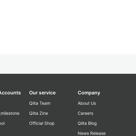
 Accounts
Our service
Company
Qiita Team
About Us
_milestone
Qiita Zine
Careers
poi
Official Shop
Qiita Blog
k
News Release