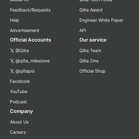
Feedback/Requests
Qiita Award
Help
Engineer White Paper
Advertisement
API
Official Accounts
Our service
@Qiita
Qiita Team
@qiita_milestone
Qiita Zine
@qiitapoi
Official Shop
Facebook
YouTube
Podcast
Company
About Us
Careers