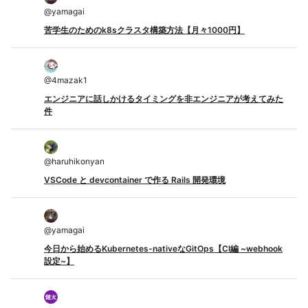
@
yamagai
苦学生のためのk8sクラスタ構築方法【月々1000円】
@
4mazak1
エンジニアに話しかけるタイミングを非エンジニアが考えてみた
件
@
haruhikonyan
VSCode と devcontainer で作る Rails 開発環境
@
yamagai
今日から始めるKubernetes-nativeなGitOps【CI編 ~webhook
設定~】