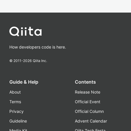
How developers code is here.
© 2011-
2026
Qiita Inc.
Guide & Help
Contents
About
Release Note
Terms
Official Event
Privacy
Official Column
Guideline
Advent Calendar
Media Kit
Qiita Tech Festa