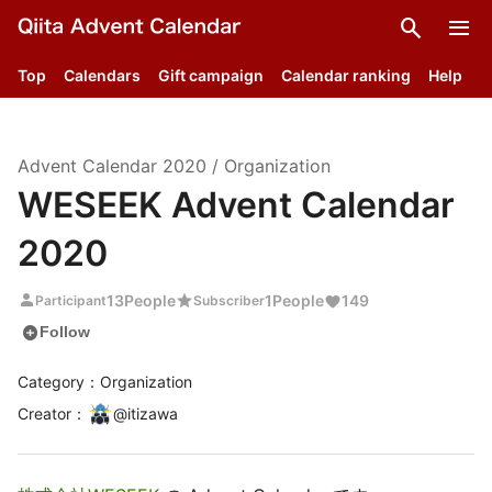
search
menu
Top
Calendars
Gift campaign
Calendar ranking
Help
Advent Calendar
2020
/
Organization
WESEEK Advent Calendar
2020
person
star
13
People
1
People
149
Participant
Subscriber
add_circle
Follow
Category：Organization
Creator
：
@
itizawa