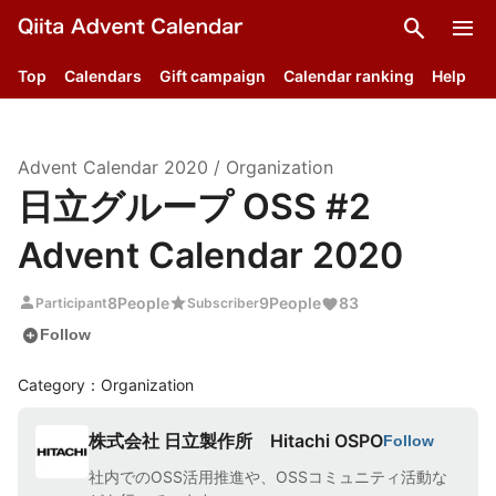
search
menu
Top
Calendars
Gift campaign
Calendar ranking
Help
Advent Calendar
2020
/
Organization
日立グループ OSS #2
Advent Calendar 2020
person
star
8
People
9
People
83
Participant
Subscriber
add_circle
Follow
Category：Organization
株式会社 日立製作所 Hitachi OSPO
Follow
社内でのOSS活用推進や、OSSコミュニティ活動な