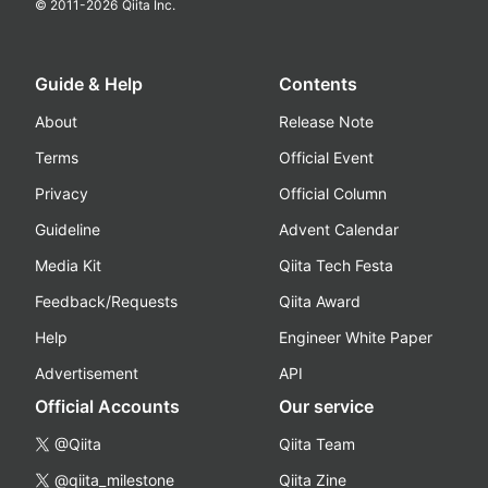
© 2011-
2026
Qiita Inc.
Guide & Help
Contents
About
Release Note
Terms
Official Event
Privacy
Official Column
Guideline
Advent Calendar
Media Kit
Qiita Tech Festa
Feedback/Requests
Qiita Award
Help
Engineer White Paper
Advertisement
API
Official Accounts
Our service
@Qiita
Qiita Team
@qiita_milestone
Qiita Zine