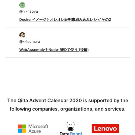
@
hi-naoya
Dockerイメージとオレオレ証明書組み込みレシピ その2
@
k-toumura
WebAssemblyをNode-REDで使う (後編)
The Qiita Advent Calendar 2020 is supported by the
following companies, organizations, and services.