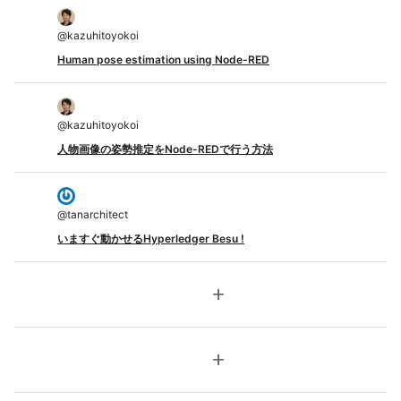
@
kazuhitoyokoi
Human pose estimation using Node-RED
@
kazuhitoyokoi
人物画像の姿勢推定をNode-REDで行う方法
@
tanarchitect
いますぐ動かせるHyperledger Besu !
add
add