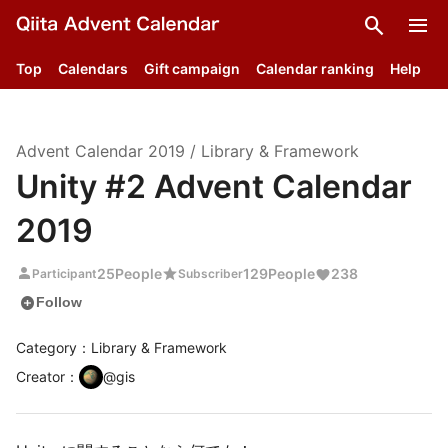
search
menu
Top
Calendars
Gift campaign
Calendar ranking
Help
Advent Calendar
2019
/
Library & Framework
Unity #2 Advent Calendar
2019
person
star
25
People
129
People
238
Participant
Subscriber
add_circle
Follow
Category：Library & Framework
Creator
：
@
gis