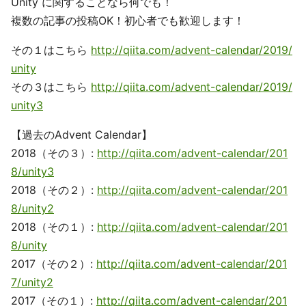
Unity に関することなら何でも！
複数の記事の投稿OK！初心者でも歓迎します！
その１はこちら
http://qiita.com/advent-calendar/2019/
unity
その３はこちら
http://qiita.com/advent-calendar/2019/
unity3
【過去のAdvent Calendar】
2018（その３）:
http://qiita.com/advent-calendar/201
8/unity3
2018（その２）:
http://qiita.com/advent-calendar/201
8/unity2
2018（その１）:
http://qiita.com/advent-calendar/201
8/unity
2017（その２）:
http://qiita.com/advent-calendar/201
7/unity2
2017（その１）:
http://qiita.com/advent-calendar/201