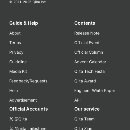
© 2011-
2026
Qiita Inc.
Guide & Help
Contents
About
Release Note
Terms
Official Event
Privacy
Official Column
Guideline
Advent Calendar
Media Kit
Qiita Tech Festa
Feedback/Requests
Qiita Award
Help
Engineer White Paper
Advertisement
API
Official Accounts
Our service
@Qiita
Qiita Team
@qiita_milestone
Qiita Zine