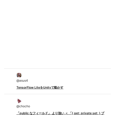
@
asus4
TensorFlow LiteをUnityで動かす
@
chocho
「public なフィールド」 より強い ＜ 「{ get; private set; } プ