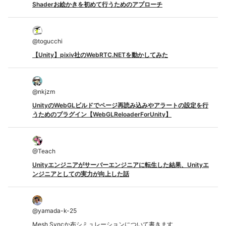
Shaderお絵かきを初めて行うためのアプローチ
@
togucchi
【Unity】pixiv社のWebRTC.NETを動かしてみた
@
nkjzm
UnityのWebGLビルドでページ再読み込みやアラートの設定を行
うためのプラグイン【WebGLReloaderForUnity】
@
Teach
Unityエンジニアがサーバーエンジニアに転生した結果、Unityエ
ンジニアとしての実力が向上した話
@
yamada-k-25
Mesh Syncか布シミュレーションについて書きます