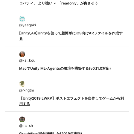
ロパティ」 より強い ＜ 「readonly」が良さそう
@
yaegaki
[Unity,AR]Unityを使って超簡単にiOS向けARファイルを作成す
る
@
kai_kou
MacでUnity ML-Agentsの環境を構築する(v0.11.0対応)
@
r-ngtm
【Unity2019 LWRP】ポストエフェクトを自作してゲームから利
用する
@
ma_sh
GraphView完全理解した(2019年末版)