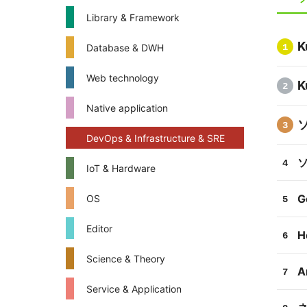
Library & Framework
K
Database & DWH
1
Web technology
K
2
Native application
3
DevOps & Infrastructure & SRE
4
IoT & Hardware
G
OS
5
Editor
H
6
Science & Theory
A
7
Service & Application