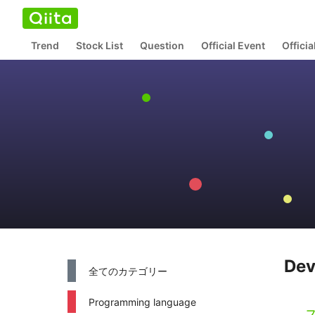
Trend
Stock List
Question
Official Event
Offici
De
全てのカテゴリー
Programming language