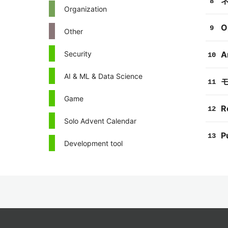
8
Organization
O
9
Other
Security
A
10
AI & ML & Data Science
11
Game
R
12
Solo Advent Calendar
P
13
Development tool