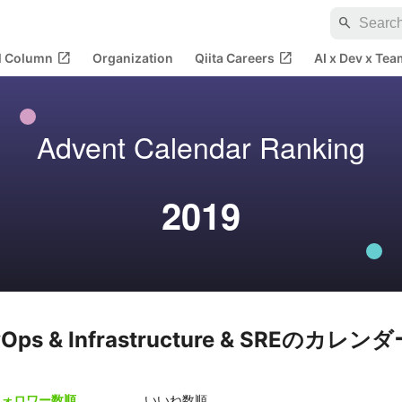
search
open_in_new
open_in_new
al Column
Organization
Qiita Careers
AI x Dev x Tea
Advent Calendar Ranking
2019
vOps & Infrastructure & SREのカ
フォロワー数順
いいね数順