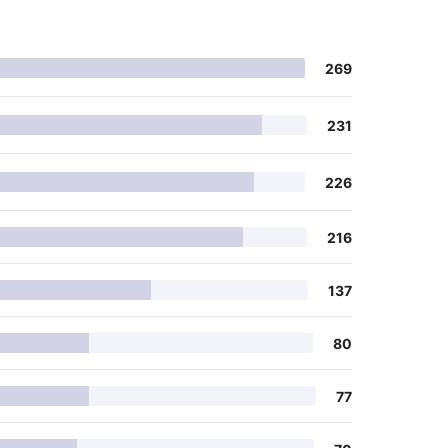
269
231
226
216
137
80
77