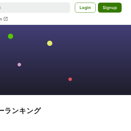
Login
Signup
open_in_new
m
レンダーランキング