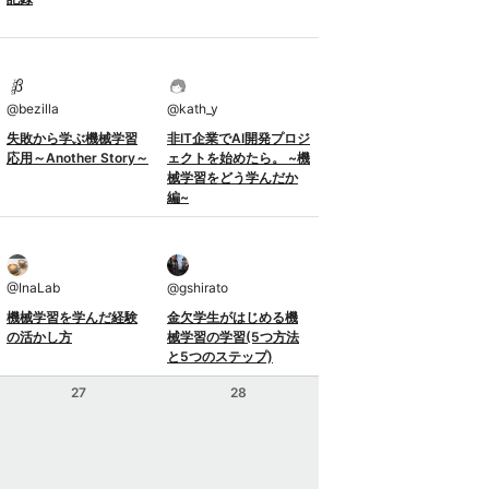
@
bezilla
@
kath_y
失敗から学ぶ機械学習
非IT企業でAI開発プロジ
応用～Another Story～
ェクトを始めたら。 ~機
械学習をどう学んだか
編~
@
InaLab
@
gshirato
機械学習を学んだ経験
金欠学生がはじめる機
の活かし方
械学習の学習(5つ方法
と5つのステップ)
27
28