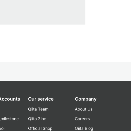
 Accounts
Our service
Company
Qiita Team
About Us
_milestone
Qiita Zine
Careers
poi
Official Shop
Qiita Blog