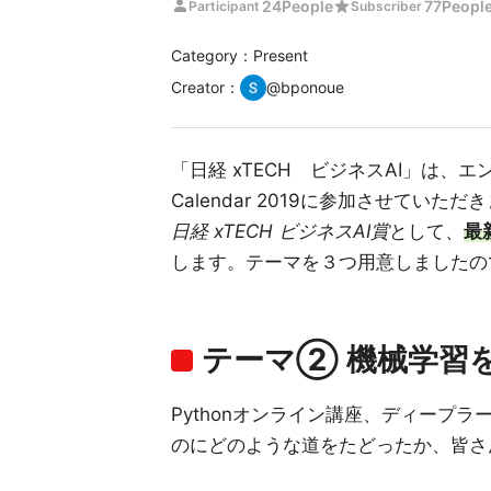
person
star
24
People
77
Peopl
Participant
Subscriber
Category：Present
Creator
：
@
bponoue
「日経 xTECH ビジネスAI」は、
Calendar 2019に参加させていただ
日経 xTECH ビジネスAI賞
として、
最
します。テーマを３つ用意しましたの
テーマ② 機械学習
Pythonオンライン講座、ディープラー
のにどのような道をたどったか、皆さ