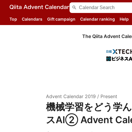
search
Top
Calendars
Gift campaign
Calendar ranking
Help
The Qiita Advent Cale
Advent Calendar
2019
/
Present
機械学習をどう学んだか
スAI② Advent Cal