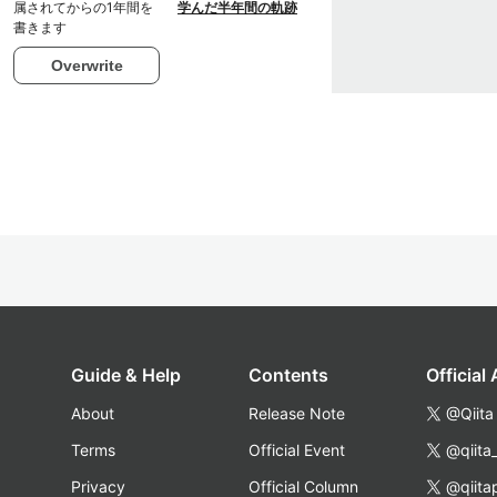
属されてからの1年間を
学んだ半年間の軌跡
書きます
Overwrite
Guide & Help
Contents
Official
About
Release Note
@Qiita
Terms
Official Event
@qiita
Privacy
Official Column
@qiita