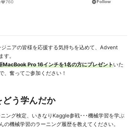
add_circle
e
760
Follow
エンジニアの皆様を応援する気持ちを込めて、Advent
きます。
新MacBook Pro 16インチを1名の方にプレゼント
いた
で、奮ってご参加ください！
をどう学んだか
ニング検定、いきなりKaggle参戦･･･機械学習を学ぶ
んの機械学習のラーニング履歴を教えてください。