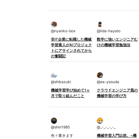
@
nyanko-box
@
iida-hayato
非IT企業に転職した機械
数学に強いエンジニアむ
学習素人がAIプロジェク
けの機械学習勉強法
トにアサインされてから
の奮闘記
@
shikazuki
@
ea-yasuda
機械学習学び始めて1ヶ
クラウドエンジニア風の
月で取り組んだこと
機械学習の学び方
@
shin1985
@
_-_-_-_-_
色々書きます
機械学習入門以前。~機