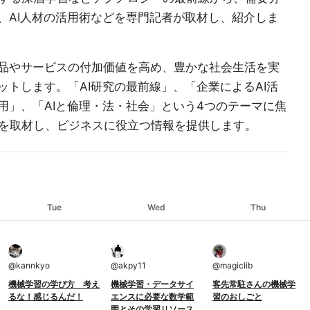
、AI人材の活用術などを専門記者が取材し、紹介しま
品やサービスの付加価値を高め、豊かな社会生活を実
ットします。「AI研究の最前線」、「企業によるAI活
用」、「AIと倫理・法・社会」という4つのテーマに焦
を取材し、ビジネスに役立つ情報を提供します。
Tue
Wed
Thu
@
kannkyo
@
akpy11
@
magiclib
機械学習の学び方 考え
機械学習・データサイ
客先常駐さんの機械学
るな！感じるんだ！
エンスに必要な数学範
習のおしごと
囲とその学習リソース