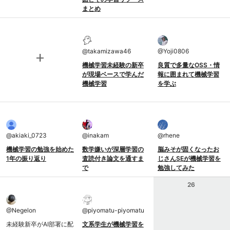
まとめ
@
takamizawa46
@
Yoji0806
add
機械学習未経験の新卒
良質で多量なOSS・情
が現場ベースで学んだ
報に囲まれて機械学習
機械学習
を学ぶ
@
akiaki_0723
@
inakam
@
rhene
機械学習の勉強を始めた
数学嫌いが深層学習の
脳みそが固くなったお
1年の振り返り
査読付き論文を通すま
じさんSEが機械学習を
で
勉強してみた
26
@
Negelon
@
piyomatu-piyomatu
未経験新卒がAI部署に配
文系学生が機械学習を