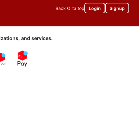
Back Qiita top
Login
Signup
zations, and services.