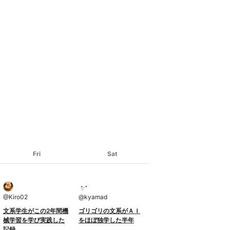
Fri
Sat
@
Kiro02
@
kyamad
文系学生がこの2年間機
ゴリゴリの文系がＡＩ
械学習を学び実践した
をほぼ独学した半年
記録