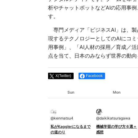
析やチャットボットなどAIの応用事例
す。
専門メディア「ビジネスAI」は、製
現するテクノロジーとしてのAIにコミ
用事例」、「AI人材の採用／育成／活
点を当て、日本のみならず世界の動向
X(Twitter)
Facebook
Sun
Mon
@
kenmatsu4
@
daikikatsuragawa
私がKagglerになるまで
機械学習の学び方６選＋
の道のり
感想