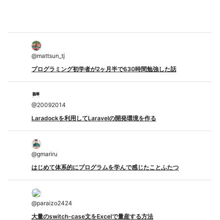
@
mattsun_tj
プログラミング初学者が2ヶ月半で630時間勉強した話
@
20092014
Laradockを利用してLaravelの開発環境を作る
@
gmariru
はじめて体系的にプログラムを学んで感じたことふたつ
@
paraizo2424
大量のswitch-case文をExcelで量産する方法