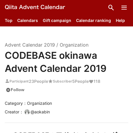
search
menu
Top
Calendars
Gift campaign
Calendar ranking
Help
Advent Calendar
2019
/
Organization
CODEBASE okinawa
Advent Calendar 2019
person
star
23
People
5
People
118
Participant
Subscriber
add_circle
Follow
Category：Organization
Creator
：
@
aokabin