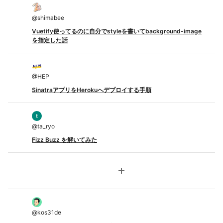
@
shimabee
Vuetify使ってるのに自分でstyleを書いてbackground-image
を指定した話
@
HEP
SinatraアプリをHerokuへデプロイする手順
@
ta_ryo
Fizz Buzz を解いてみた
add
@
kos31de