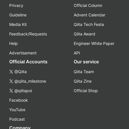
Privacy
Official Column
Guideline
Advent Calendar
Media Kit
Qiita Tech Festa
Feedback/Requests
Qiita Award
Help
Engineer White Paper
Advertisement
API
Official Accounts
Our service
@Qiita
Qiita Team
@qiita_milestone
Qiita Zine
@qiitapoi
Official Shop
Facebook
YouTube
Podcast
Company