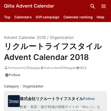
search
menu
Top
Calendars
Gift campaign
Calendar ranking
Help
Advent Calendar
2018
/
Organization
リクルートライフスタイル
Advent Calendar 2018
person
star
23
People
61
People
953
Participant
Subscriber
add_circle
Follow
Category：Organization
株式会社リクルートライフスタイル
Follow
飲食・美容・旅行領域の情報サイトや『Airレジ』な