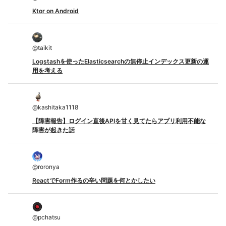
Ktor on Android
@
taikit
Logstashを使ったElasticsearchの無停止インデックス更新の運
用を考える
@
kashitaka1118
【障害報告】ログイン直後APIを甘く見てたらアプリ利用不能な
障害が起きた話
@
roronya
ReactでForm作るの辛い問題を何とかしたい
@
pchatsu