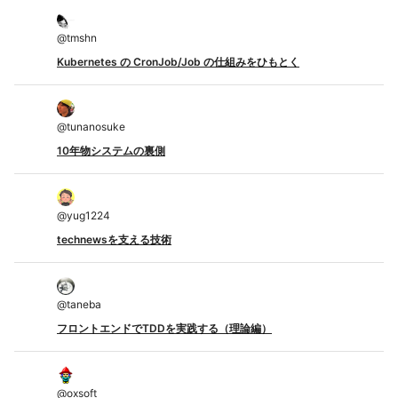
@
tmshn
Kubernetes の CronJob/Job の仕組みをひもとく
@
tunanosuke
10年物システムの裏側
@
yug1224
technewsを支える技術
@
taneba
フロントエンドでTDDを実践する（理論編）
@
oxsoft