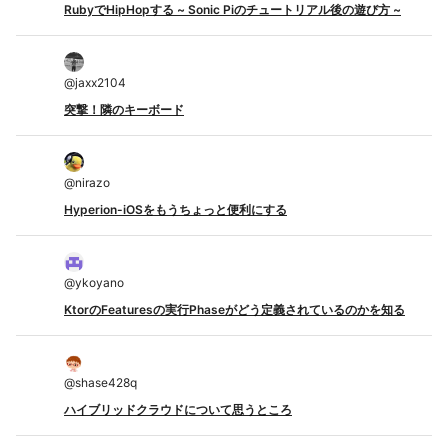
RubyでHipHopする ~ Sonic Piのチュートリアル後の遊び方 ~
@
jaxx2104
突撃！隣のキーボード
@
nirazo
Hyperion-iOSをもうちょっと便利にする
@
ykoyano
KtorのFeaturesの実行Phaseがどう定義されているのかを知る
@
shase428q
ハイブリッドクラウドについて思うところ