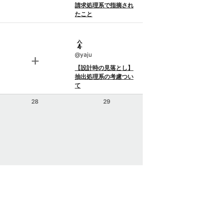
請求処理系で指摘され
たこと
@
yaju
add
【設計時の見落とし】
抽出処理系の考慮つい
て
28
29