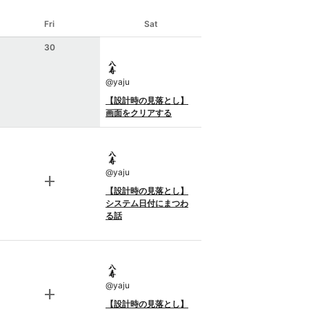
Fri
Sat
30
@
yaju
【設計時の見落とし】
画面をクリアする
@
yaju
add
【設計時の見落とし】
システム日付にまつわ
る話
@
yaju
add
【設計時の見落とし】