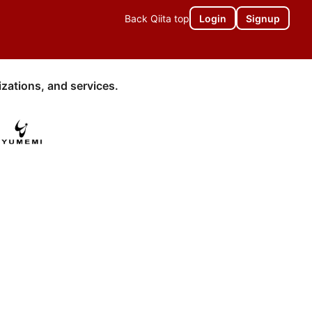
Back Qiita top
Login
Signup
zations, and services.