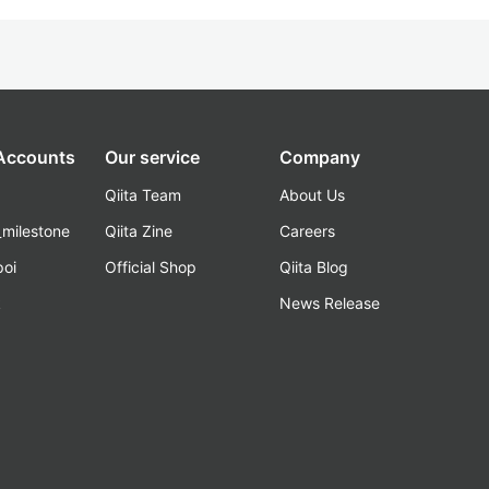
 Accounts
Our service
Company
Qiita Team
About Us
_milestone
Qiita Zine
Careers
poi
Official Shop
Qiita Blog
k
News Release