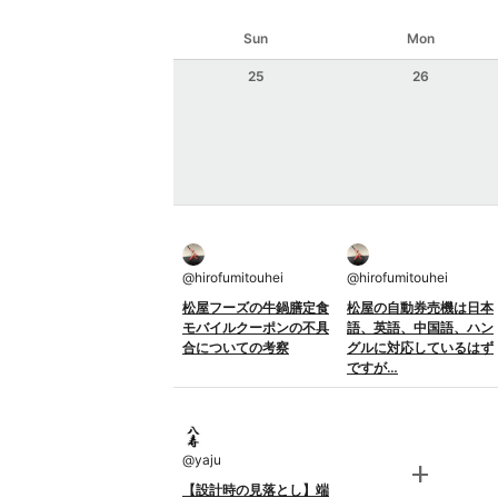
Sun
Mon
25
26
@
hirofumitouhei
@
hirofumitouhei
松屋フーズの牛鍋膳定食
松屋の自動券売機は日本
モバイルクーポンの不具
語、英語、中国語、ハン
合についての考察
グルに対応しているはず
ですが…
@
yaju
add
【設計時の見落とし】端