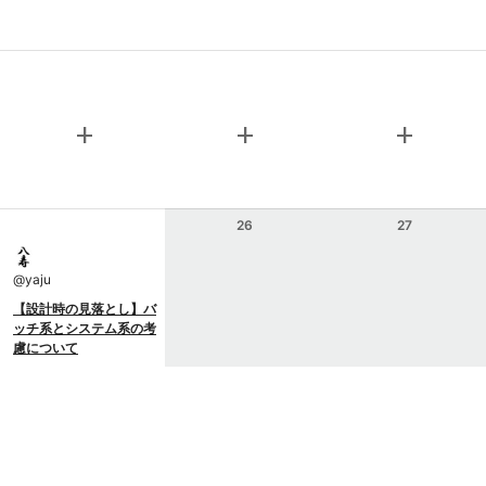
add
add
add
26
27
@
yaju
【設計時の見落とし】バ
ッチ系とシステム系の考
慮について