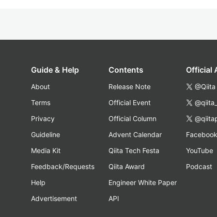
Guide & Help
Contents
Official
About
Release Note
@Qiita
Terms
Official Event
@qiita
Privacy
Official Column
@qiita
Guideline
Advent Calendar
Faceboo
Media Kit
Qiita Tech Festa
YouTube
Feedback/Requests
Qiita Award
Podcast
Help
Engineer White Paper
Advertisement
API