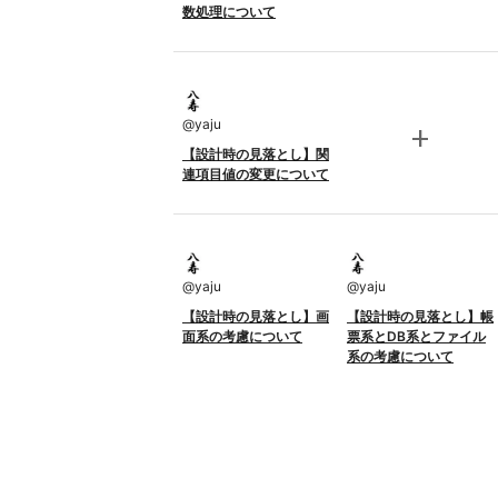
数処理について
@
yaju
add
【設計時の見落とし】関
連項目値の変更について
@
yaju
@
yaju
【設計時の見落とし】画
【設計時の見落とし】帳
面系の考慮について
票系とDB系とファイル
系の考慮について