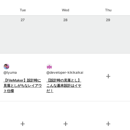
Tue
Wed
Thu
27
28
29
@
tyuma
@
developer-kikikaikai
add
【FileMaker】設計時に
【設計時の見落とし】
見落としがちなレイアウ
こんな基本設計はイヤ
ト仕様
だ！
add
add
add