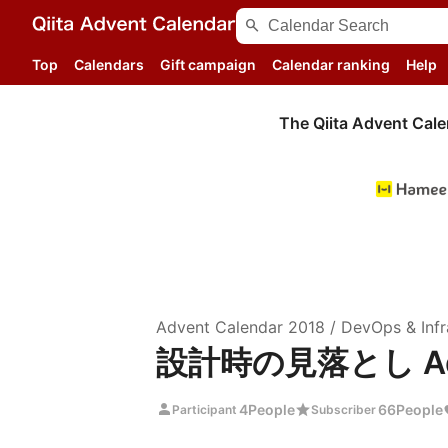
search
Top
Calendars
Gift campaign
Calendar ranking
Help
The Qiita Advent Cale
Advent Calendar
2018
/
DevOps & Infr
設計時の見落とし Adve
person
star
4
People
66
People
Participant
Subscriber