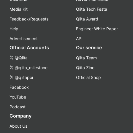
Media Kit
Qiita Tech Festa
Feedback/Requests
Qiita Award
Help
Engineer White Paper
Advertisement
API
Official Accounts
Our service
@Qiita
Qiita Team
@qiita_milestone
Qiita Zine
@qiitapoi
Official Shop
Facebook
YouTube
Podcast
Company
About Us