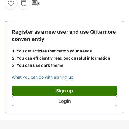
comment
0
Register as a new user and use Qiita more
conveniently
You get articles that match your needs
You can efficiently read back useful information
You can use dark theme
What you can do with signing up
Sign up
Login