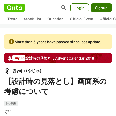
search
Login
Signup
Trend
Stock List
Question
Official Event
Official
info
More than 5 years have passed since last update.
設計時の見落とし
Advent Calendar
2018
Day 23
@
yaju
(
やじゅ
)
【設計時の見落とし】画面系の
考慮について
仕様書
4